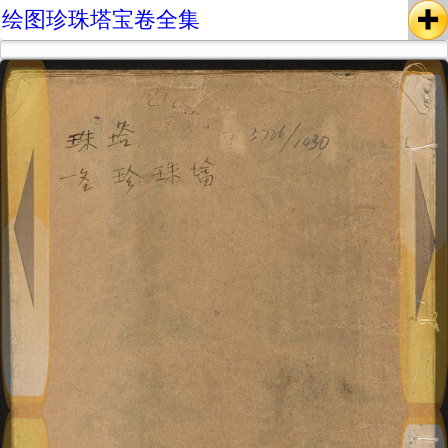
绘图珍珠塔宝卷全集