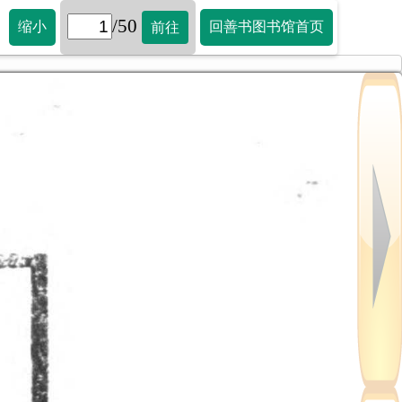
/50
缩小
回善书图书馆首页
前往