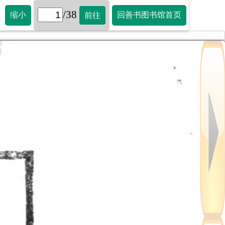
/38
缩小
回善书图书馆首页
前往