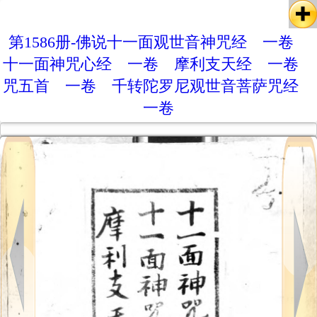
第1586册-佛说十一面观世音神咒经 一卷
十一面神咒心经 一卷 摩利支天经 一卷
咒五首 一卷 千转陀罗尼观世音菩萨咒经
一卷