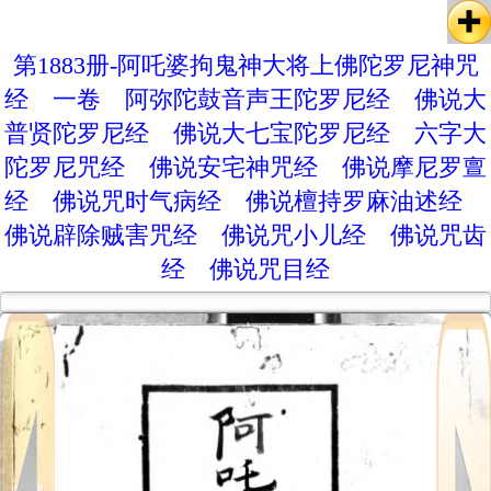
第1883册-阿吒婆拘鬼神大将上佛陀罗尼神咒
经 一卷 阿弥陀鼓音声王陀罗尼经 佛说大
普贤陀罗尼经 佛说大七宝陀罗尼经 六字大
陀罗尼咒经 佛说安宅神咒经 佛说摩尼罗亶
经 佛说咒时气病经 佛说檀持罗麻油述经
佛说辟除贼害咒经 佛说咒小儿经 佛说咒齿
经 佛说咒目经