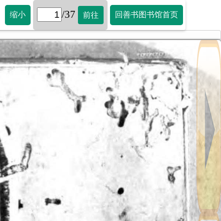
/37
缩小
回善书图书馆首页
前往