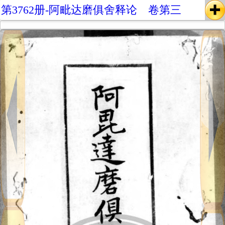
第3762册-阿毗达磨俱舍释论 卷第三