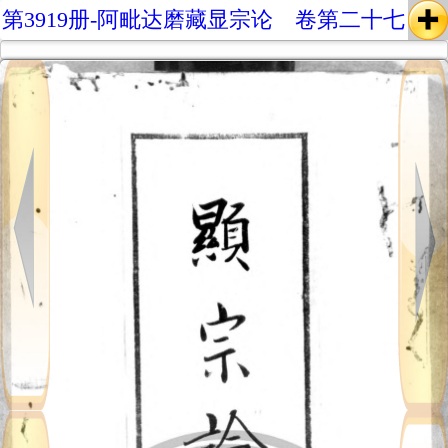
第3919册-阿毗达磨藏显宗论 卷第二十七