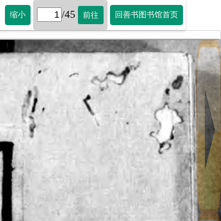
/45
缩小
回善书图书馆首页
前往