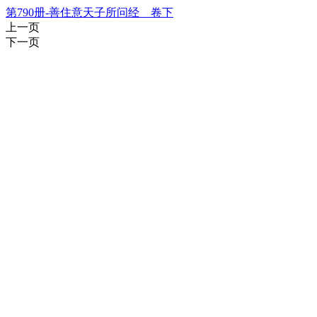
第790册-善住意天子所问经 卷下
上一页
下一页