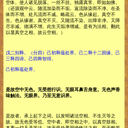
空体。使人诸见脱落。一丝不挂。独露真常。即如如佛。
（还源观中云。随流加染而不垢。返流除染而不净。在圣
体而不增。处凡流而不减。略疏云。色从缘起。真空不
生。色从缘谢。真空不灭。又随流不染。出障非净。又障
尽非减。德满不增。此生灭垢净增减。是有为法相。翻此
以显真空之相。故云空相。）
戊二别释。（分四）己初释蕴处界。己二释十二因缘。己
三释四谛。己四释智得。
己初释蕴处界。
是故空中无色。无受想行识。无眼耳鼻舌身意。无色声香
味触法。无眼界。乃至无意识界。
是故者。承上起下之词。以发明诸法空相。不生灭等之
故。故无色受等也。空中者。即空相之中。以真空鼓相。
本离一切凡圣等法。故无蕴处界因缘修证之相。至于般若