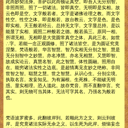
此而妙契法身。菩萨以此而顿证真空。即吾人无分别智。
非照而照。照了一切诸法。皆即真空。无明即是实相。故
云色即是空。文字般若者。文字是诸佛诠理之教。而文字
性空。性空之体。即是般若。故台教云。文字是色。是色
即实相。天王般若经云。总持无文字。文字显总持。是以
能显了实相、观照二种般若之德。般若虽三。原同一相。
所谓无相。无相即是大觉圆常真空之体。具此三名。如世
∴字。若能一念正观圆修。照了诸法皆空。是为圆证究竟
涅槃。梵语般若。华言智慧。智乃实相无分别之智。慧是
无分别智中之妙慧。亦名净慧。亦名无相慧。又慧即智。
故成实论云。真慧名智。此之智慧。体性圆融。照用自
在。能穷诸法实性之边底。是超情离见玄妙之绝称。非同
世智之智。聪慧之慧。世之智慧。从识心生。分别尘境。
执取名言。发妄知见。为有漏根。生死株。不能破无明
惑。显实相理。恐人滥此。故存梵音。而不直翻华言。究
其实。则无物可当其体。无法可字其名。乃强名为般若
也。
梵语波罗蜜多。此翻彼岸到。若顺此方之文。则云到彼
岸。是究竟诸法实际无余之义。以生死为此岸。烦恼妄念