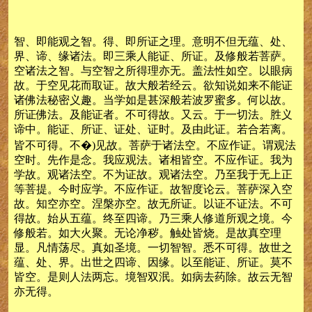
智、即能观之智。得、即所证之理。意明不但无蕴、处、
界、谛、缘诸法。即三乘人能证、所证。及修般若菩萨。
空诸法之智。与空智之所得理亦无。盖法性如空。以眼病
故。于空见花而取证。故大般若经云。欲知说如来不能证
诸佛法秘密义趣。当学如是甚深般若波罗蜜多。何以故。
所证佛法。及能证者。不可得故。又云。于一切法。胜义
谛中。能证、所证、证处、证时。及由此证。若合若离。
皆不可得。不�)见故。菩萨于诸法空。不应作证。谓观法
空时。先作是念。我应观法。诸相皆空。不应作证。我为
学故。观诸法空。不为证故。观诸法空。乃至我于无上正
等菩提。今时应学。不应作证。故智度论云。菩萨深入空
故。知空亦空。涅槃亦空。故无所证。以证不证法。不可
得故。始从五蕴。终至四谛。乃三乘人修道所观之境。今
修般若。如大火聚。无论净秽。触处皆烧。是故真空理
显。凡情荡尽。真如圣境。一切智智。悉不可得。故世之
蕴、处、界。出世之四谛、因缘。以至能证、所证。莫不
皆空。是则人法两忘。境智双泯。如病去药除。故云无智
亦无得。