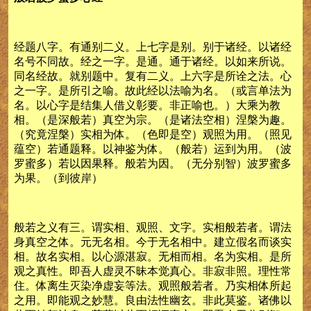
经题八字。有通别二义。上七字是别。别于诸经。以诸经
名号不同故。经之一字。是通。通于诸经。以如来所说。
同名经故。就别题中。复有二义。上六字是所诠之法。心
之一字。是所引之喻。故此经以法喻为名。（或言单法为
名。以心字是结集人借义彰要。非正喻也。）大乘为教
相。（是深般若）真空为宗。（是诸法空相）涅槃为趣。
（究竟涅槃）实相为体。（色即是空）观照为用。（照见
蕴空）若通题释。以神鉴为体。（般若）运到为用。（波
罗蜜多）若以因果释。般若为因。（无分别智）波罗蜜多
为果。（到彼岸）
般若之义有三。谓实相、观照、文字。实相般若者。谓法
身真空之体。元无名相。今于无名相中。建立假名而谈实
相。故名实相。以心源湛寂。无相而相。名为实相。是所
观之真性。即吾人虚灵不昧本觉真心。非寂非照。理性常
住。体离生灭染净虚妄等法。观照般若者。乃实相体所起
之用。即能观之妙慧。良由法性幽玄。非此莫鉴。诸佛以