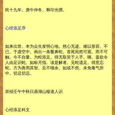
民十九年。庚午仲冬。释印光撰。
心经添足序
如来出世。本为众生发明心地。然心无迹。难以形容。不
已。于虚空中。画出一条鳖鼻蛇。首尾宛然可观。而不可
触。今不自量。为蛇添足。得无取笑于人乎。咦。盖欲令
人由足识蛇。如标月指。读是解者。见蛇遗足。得意忘
蛇。方为善用其智。且不嗤余。如或不然。未免毒气所
中。切忌切忌。
崇祯壬午中秋日鼎湖山穇道人识
心经添足科文