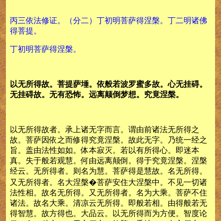
丙三依法修证。（分二）丁初明菩萨得涅槃。丁二明诸佛
得菩提。
丁初明菩萨得涅槃。
以无所得故。菩提萨埵。依般若波罗蜜多故。心无挂碍。
无挂碍故。无有恐怖。远离颠倒梦想。究竟涅槃。
以无所得故者。承上诸无字而言。谓由前诸法无所得之
故。菩萨因依之而修得究竟涅槃。故此无字。乃统一经之
旨。盖由法性如如。体本寂灭。若以有所得心。即迷本
真。失于般若观慧。何由远离颠倒。得于究竟涅槃。涅槃
经云。无所得者。则名为慧。菩萨得是慧故。名无所得。
又无所得者。名大涅槃�菩萨安住大涅槃中。不见一切诸
法性相。故名无所得。又无所得者。名为大乘。菩萨不住
诸法。故名大乘。清凉云无所得。即般若相。由得般若无
得智慧。故方得也。大品云。以无所得而为方便。智度论