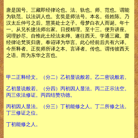
唐是国号。三藏即经律论也。法、轨也。师、范也。谓能
为轨范。以法训人也。玄奘是师法号。本名。俗姓陈。乃
汉太丘仲弓之后。慧英处士之子。母梦白衣人而诞。年十
一。从兄长捷法师出家。日授精理。至十三。便升讲座。
词理妙尽。自惟此土经法未殚。遂往西天。学通三藏。齎
经律论梵筴归唐。奉诏译为华言。此心经前后共有六译。
今所释者。正奘师所译之本。言译者。传也。谓传彼西天
之语。而为东华之言也。
甲二正释经文。（分二）乙初显说般若。乙二密说般若。
乙初显说般若。（分四）丙初因人显法。丙二正示法空。
丙三依法修证。丙四结赞功德。
丙初因人显法。（分三）丁初能修之人。丁二所修之法。
丁三修证之位。
丁初能修之人。