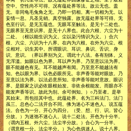
空中。空性尚不可得。况有蕴处界等法。故云无也。盖
无。非同龟毛兔角之无。乃即一切相。离一切相为无。以
妄情一息。凡圣见销。真空独露。故无蕴处界等可得。无
色至行识。是无五蕴也。无眼耳至触法。是无十二处也。
无眼界至无意识界。是无十八界也。此合六根、六尘为十
二处。（根以能生识为义。尘以染污情识为义。）合六
根、六尘、六识为十八界。在内为六根。在外为六尘。根
尘相对。识生其中。所谓眼识、耳识、鼻识、舌识、身
识、意识。（界以界别为义。谓此十八法。各有别体。义
无浑滥。如眼以色为界。耳以声为界。乃至意以法为界。
眼不能越色有见。耳不能越声有闻。乃至意不能越法有
知。色以眼为界。以色必眼所见。非声香等能对眼故。乃
至意以法为界。以法必意所知。非声香等能对意故。眼识
界。是眼家之识必依眼根始发。非依余根能发。而眼亦不
能发声香等识。故此为别。余可例知。）○乃至者。是举
其始末。而包括其中也。此蕴处界。名为三科法门。法门
虽三。总色心二法开合不同。佛为迷心不迷色人。说五蕴
法。合色为一分。开心为四分。（受、想、行、识。皆心
分故。）为迷弛不迷心人。说十二处法。开色为十分半。
（谓内五根。外六尘。法尘半分故。）合心为一分半。
（谓意根一分。法尘半分。）为心色俱迷人。说十八界。