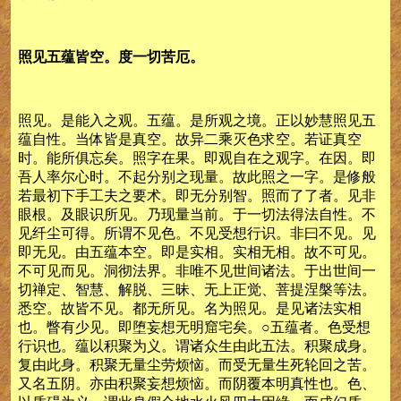
照见五蕴皆空。度一切苦厄。
照见。是能入之观。五蕴。是所观之境。正以妙慧照见五
蕴自性。当体皆是真空。故异二乘灭色求空。若证真空
时。能所俱忘矣。照字在果。即观自在之观字。在因。即
吾人率尔心时。不起分别之现量。故此照之一字。是修般
若最初下手工夫之要术。即无分别智。照而了了者。见非
眼根。及眼识所见。乃现量当前。于一切法得法自性。不
见纤尘可得。所谓不见色。不见受想行识。非曰不见。见
即无见。由五蕴本空。即是实相。实相无相。故不可见。
不可见而见。洞彻法界。非唯不见世间诸法。于出世间一
切禅定、智慧、解脱、三昧、无上正觉、菩提涅槃等法。
悉空。故皆不见。都无所见。名为照见。是见诸法实相
也。瞥有少见。即堕妄想无明窟宅矣。○五蕴者。色受想
行识也。蕴以积聚为义。谓诸众生由此五法。积聚成身。
复由此身。积聚无量尘劳烦恼。而受无量生死轮回之苦。
又名五阴。亦由积聚妄想烦恼。而阴覆本明真性也。色、