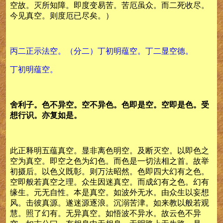
空故。灭所知障。即度变易苦。苦厄虽众。而二死收尽。
今见真空。则度厄已尽矣。）
丙二正示法空。（分二）丁初明蕴空。丁二显空德。
丁初明蕴空。
舍利子。色不异空。空不异色。色即是空。空即是色。受
想行识。亦复如是。
此正释明五蕴真空。显非离色明空。及断灭空。以即色之
空为真空。即空之色为幻色。而色是一切法相之首。故举
初摄后。以色义既彰。则万法昭然。色即四大幻有之色。
空即般若真空之理。众生因迷真空。而成幻有之色。幻有
缘生。元无自性。本是真空。如波外无水。由众生以妄想
风。击彼真源。遂迷源逐浪。沉溺苦津。如来教以般若观
慧。照了幻有。无异真空。如悟波不异水。故云色不异