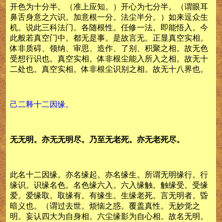
开色为十分半。（准上应知。）开心为七分半。（谓眼耳
鼻舌身意之六识。加意根一分。法尘半分。）如来逗众生
机。说此三科法门。各随根性。任修一法。即能悟入。今
此般若真空门中。都无是事。是故言无。正显真空实相。
体非质碍、领纳、审思、造作、了别、积聚之相。故无色
受想行识也。真空实相。体非根尘能入所入之相。故无十
二处也。真空实相。体非根尘识别之相。故无十八界也。
己二释十二因缘。
无无明。亦无无明尽。乃至无老死。亦无老死尽。
此名十二因缘。亦名缘起。亦名缘生。所谓无明缘行。行
缘识。识缘名色。名色缘六入。六入缘触。触缘受。受缘
爱。爱缘取。取缘有。有缘生。生缘老死。言无明者。昏
暗义也。（谓过去世。烦恼之惑。覆盖真性。无妙觉之
明。妄认四大为自身相。六尘缘影为自心相。故名无明。