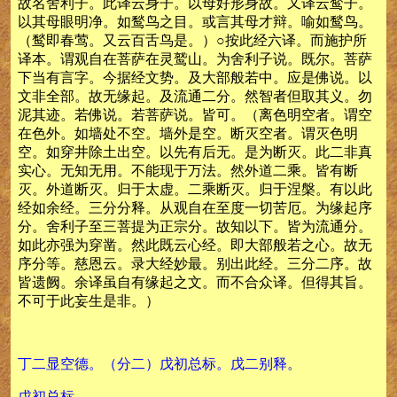
故名舍利子。此译云身子。以母好形身故。又译云鹙子。
以其母眼明净。如鹙鸟之目。或言其母才辩。喻如鹙鸟。
（鹙即春莺。又云百舌鸟是。）○按此经六译。而施护所
译本。谓观自在菩萨在灵鹫山。为舍利子说。既尔。菩萨
下当有言字。今据经文势。及大部般若中。应是佛说。以
文非全部。故无缘起。及流通二分。然智者但取其义。勿
泥其迹。若佛说。若菩萨说。皆可。（离色明空者。谓空
在色外。如墙处不空。墙外是空。断灭空者。谓灭色明
空。如穿井除土出空。以先有后无。是为断灭。此二非真
实心。无知无用。不能现于万法。然外道二乘。皆有断
灭。外道断灭。归于太虚。二乘断灭。归于涅槃。有以此
经如余经。三分分释。从观自在至度一切苦厄。为缘起序
分。舍利子至三菩提为正宗分。故知以下。皆为流通分。
如此亦强为穿凿。然此既云心经。即大部般若之心。故无
序分等。慈恩云。录大经妙最。别出此经。三分二序。故
皆遗阙。余译虽自有缘起之文。而不合众译。但得其旨。
不可于此妄生是非。）
丁二显空德。（分二）戊初总标。戊二别释。
戊初总标。