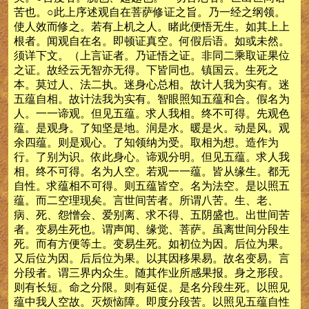
苦也。○此上序述观自在菩萨修证之旨。乃一经之纲领。
使人效而修之。若有上机之人。睹此便悟无生。如其上上
根者。闻观自在名。即顿证真空。何假后语。如或未然。
须详下文。（上言证者。乃证悟之证。非同二乘取证果位
之证。故经云无智亦无得。下皆同也。镇国云。生死之
本。莫过人、法二执。迷身心总相。故计人我为实有。迷
五蕴自相。故计法我为实有。智眼照知五蕴和合。假名为
人。一一谛观。但见五蕴。求人我相。终不可得。先观色
蕴。是观身。了知坚是地。润是水。暖是火。动是风。观
余四蕴。则是观心。了知领纳为受。取相为想。造作为
行。了别为识。依此身心。谛观分明。但见五蕴。求人我
相。终不可得。名为人空。若观一一蕴。皆从缘生。都无
自性。求蕴相不可得。则五蕴皆空。名为法空。是以照五
蕴。而二空理现矣。言世间苦者。所谓八苦。生、老、
病、死、怨憎会、爱别离、求不得、五阴盛也。出世间苦
者。变易生死也。谓声闻、缘觉、菩萨。虽离世间分段生
死。而有方便等土。变易生死。如初位为因。后位为果。
又后位为因。后后位为果。以其因移果易。故名变易。言
分段者。谓三界内众生。随其作业所感果报。身之形段。
则有长短。命之分限。则有延促。是名分段生死。以照见
蕴中我人空故。灭烦恼障。即度分段苦。以照见五蕴自性