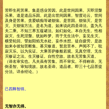
苦即生死苦果。集是惑业苦因。此是世间因果。灭即涅槃
乐果。道是道品乐因。此是出世间因果。智度论云。世间
及身是苦果。贪爱瞋痴等诸烦恼。是苦因。烦恼灭。是苦
灭。灭烦恼方法。是名为道。如来说此四圣谛法。盖为凡
夫二乘。不知三界五蕴诸法。如幻如化。本自无生。性相
寂灭。生死涅槃。犹如昨梦。而于无生法中。妄见生灭。
横受轮回。譬如阳焰无水处。妄作水想。徒自疲劳。是故
如来令彼知苦断集。慕灭修道。暂息苦本。声闻不了。耽
寂灭乐。以为实证。大乘菩萨修般若观。见真空理。无生
灭修证之法。生灭修证。自性空故。故名无苦集灭道。
（谛名审实也。凡夫虽有苦集。而不审实。不得称谛。无
倒圣智。审知境故。故名圣谛。道品者。即三十七品菩提
分法。详余经论。）
己四释智得。
无智亦无得。