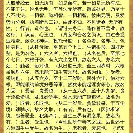
大般若经云。如无所有。如是而有。若于如是无所有法。
不能了达。说名无明。何等法无所有。谓蕴处界。乃至十
八不共法。一切智。道相智。一切相智。彼由无明。及爱
势力分别。执着断常二边。由此不知。不见诸�+无所有
性。）行者。造作也。（谓过去身口。造作善不善业。故
名行。）识者。心王也。（真妄和合名之为识。由过去惑
业相牵。致令此神识。投托母胎。）名色者。名即心。色
即身也。（从托母胎。至第五个七日。生诸根形。四肢差
别。是为名色。）六入者。六根也。（从名色后。至第七
个七日。六根开张。有入六尘之用。故名六入。亦名六
处。）触者。触对也。（从出胎已来。至三四岁时。六根
虽触对六尘。然未能了知生苦乐想。故名为触。）受者。
领纳也。（从五六岁。至十二三岁时。因外六尘。触对六
根。即能领纳前境好恶等事。然犹未能起淫贪等心。故名
为受。）爱者。贪爱也。（从十五六岁。至十八九岁。贪
于淫欲诸境。及胜妙等事。然又未能广鑂追求。故名为
爱。）取者。求取也。（从二十岁后。贪欲转盛。于五尘
境广鑂驰求。故名为取。）有者。后有也。（因驰求诸
境。起善恶业。积集牵引。当生三界有漏之果。故名为
有。）生者。受生也。（今现世所作善恶之业。后世还于
六道四生中受生。故名为生。）老死者。衰坏也。（谓来