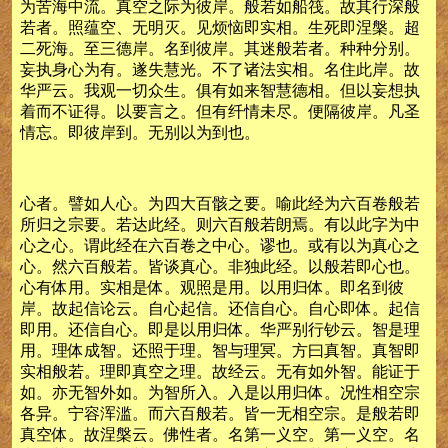
为苦海中流。真空之际为彼岸。般若如船筏。故其行深般
若者。照蕴空、无明灭。见烦恼即实相。生死即涅槃。超
二死海。至三德岸。名到彼岸。其迷般若者。种种分别。
妄执身心为有。遂失慧光。不了诸法实相。名住此岸。故
华严云。我观一切众生。俱有如来智慧德相。但以妄想执
着而不证得。以要言之。但有纤情未尽。便隔彼岸。凡圣
情忘。即彼岸到。无别以为到也。
心者。譬如人心。为四大百骸之要。喻此经为六百卷般若
所归之宗要。若达此经。则六百般若朗焉。有以此字为中
心之心。谓此经在六百卷之中心。谬也。或有以为真心之
心。然六百般若。皆谈真心。非独此经。以般若即心也。
心有体用。实相是体。观照是用。以用归体。即名到彼
岸。故起信论云。自心起信。还信自心。自心即体。起信
即用。还信自心。即是以用归体。华严别行钞云。智是理
用。理体成智。还照于理。智与理冥。方曰真智。真智即
实相般若。理即真空之理。故经云。无有如外智。能证于
如。亦无智外如。为智所入。入是以用归体。况性相空宗
各异。宁容浑滥。而六百般若。皆一无相空宗。是般若即
真空体。故涅槃云。佛性者。名第一义空。第一义空。名