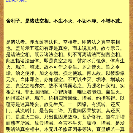
舍利子。是诸法空相。不生不灭。不垢不净。不增不减。
是诸法者。即五蕴等法也。空相者。即诸法之真空实相
也。盖前示五蕴幻有即是真空。而未说其相。故今示云。
是诸法空相。既云诸法空相。则不可离诸法而别言空相。
此直指诸法当体。即是真空之相。譬如水月镜像。体离生
灭、垢净、增减。故不可作之令生。坏之使灭。染之令
垢。治之使净。加之令增。损之使减。何以故。以彼影像
无实。当体即空。亦如虚空。不可以生灭、垢净、增减名
之。真空之相亦尔。故不可得而名之。乃强名曰实相。实
相之相。非五眼能窥。心智所测。唯证者能知。盖生灭。
约指蕴处界。垢净。约指四谛因缘。增减。约指智得。以
蕴等是迷真逐妄。故见生灭。十二因缘。有流转、还灭二
门。其流转门。是苦集二谛。乃世间因果故垢。其还灭
门。是道灭二谛。乃出世因果故净。菩萨修行。道有所增
而惑有所减。故云增减。今言不生灭、垢净、增减。是发
明诸法真空相中。本无凡圣修证因果等法。直显般若一真