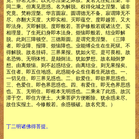
竟。亦名无余。以究尽涅槃之际故。复名无住处涅槃。非
同二乘。但离见思惑。名为解脱。权得化城之涅槃。诚非
究竟。梵称涅槃。华言圆寂。圆谓德无不备。寂谓障无不
尽。亦翻大灭度。大即实相。灭即蕴空。度即越苦。又大
即法身。灭即解脱。度即般若。菩萨修般若观诸法空。实
相理显。了生死幻身即本法身。烦恼即般若。结业即解
脱。此则三障顿空。三德斯圆。是谓究竟涅槃。（三障
者。即业障、报障、烦恼障也。业能缚众生在生死狱。不
得解脱。故名挂碍。三界果报。犹如火宅。是可畏相。故
名恐怖。无明体性。是颠倒法。犹如梦想。故名颠倒梦
想。由离烦恼。则不起惑结业。由离结业。则无果报矣。
五住者。即五住地惑。此惑能令众生住着生死故也。一、
一切见住。即三界见惑也。二、欲爱住。即欲界思惑也。
三、色爱住。即色界思惑也。四、有爱住。即无色界思惑
也。五、无明住。即根本无明惑也。二乘未了此惑。故沉
滞于空。即住方便土。大乘菩萨方便断除。犹余惑未尽。
故住实报土。今修般若。余惑顿破。故名究竟。）
丁二明诸佛得菩提。