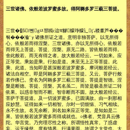
三世诸佛。依般若波罗蜜多故。得阿耨多罗三藐三菩提。
三世�࣏郩Ꭵf쪤gﾥ쨤韣c迨ਥ䚧艨琤艨辶ţ¨ﯨ耧䡤芦���
퉦���溣ˉｙ诸佛所证之道。意明非独菩萨。以无所得
心。依般若而得涅槃。三世诸佛。亦以无所得心。依般若
而得无上菩提。菩提、涅槃。原无二路。皆依般若而得。
舍此般若。而无有得之者。故大般若经云。一切如来。应
正等觉。乘如是乘。行如是道。来至无上正等菩提。此
乘、此道。当知即是甚深般若波罗蜜多。摩诃般若经云。
诸法自相空。即是阿耨多罗三藐三菩提。又云。菩萨行般
若作佛已。变名为阿耨多罗三藐三菩提。菩提是智德。涅
槃是断德。菩提、涅槃。其名虽二。而皆是极圣所证二转
依果。以惑非智而不断。智非断而不圆。故大般若经云。
菩萨于菩提道。及一切波罗蜜多。已圆满故。由一刹那相
应妙慧。证得如来一切相智。尔时一切烦恼、习气相续。
永不生故。名无余断。则名如来应正等觉。是知如是二
果。皆依般若波罗蜜多而得成就也。○佛者。梵音具云佛
陀。华言觉。乃穷理尽性之称。所谓悟性真常。了惑虚
妄。运无缘慈。度有情界。行满果圆。故谓之大觉也。大