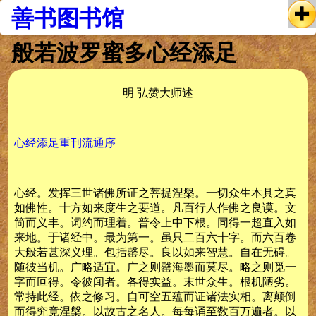
善书图书馆
般若波罗蜜多心经添足
明 弘赞大师述
心经添足重刊流通序
心经。发挥三世诸佛所证之菩提涅槃。一切众生本具之真
如佛性。十方如来度生之要道。凡百行人作佛之良谟。文
简而义丰。词约而理着。普令上中下根。同得一超直入如
来地。于诸经中。最为第一。虽只二百六十字。而六百卷
大般若甚深义理。包括罄尽。良以如来智慧。自在无碍。
随彼当机。广略适宜。广之则罄海墨而莫尽。略之则觅一
字而叵得。令彼闻者。各得实益。末世众生。根机陋劣。
常持此经。依之修习。自可空五蕴而证诸法实相。离颠倒
而得究竟涅槃。以故古之名人。每每诵至数百万遍者。以