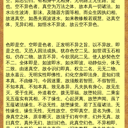
空。如志公曰。有相身中无相身。无明路上无生路。是
也。空不异色者。真空为万法之体。故本具一切诸法。如
水出生波涛、影沫。及随器方圆等相。而众生因执幻相。
故迷真空。如愚夫观波迷水。如来教修般若观慧。达真空
体。无异幻相。如悟水不异波。故云空不异色。
色即是空。空即是色者。正发明不异之旨。以不异故。即
是之也。又恐人因法成执。犹存色空二见。如世谓玉石相
似。仍存二物。故言不异。今欲泯此二见。使人妙契色空
不二。全体即是。如波即水。如水即波。动静似分。体无
二致。由迷真空。故令识幻即真。权立二名。元无二物。
故永嘉云。无明实性即佛性。幻化空身即法身。是知幻境
本真。不由修习。今因迷重。故须般若智照。不假智照。
不知本真。不知本真。致见各异。凡夫执有身心。故见生
灭。受于生死。外道着空。拨无罪福。故堕轮回。二乘妄
见五蕴实有其相。不了缘生。心起厌离。故堕声闻。虽了
五蕴诸法缘生。不达无性。故堕缘觉。若了五蕴诸法。无
性缘生。缘生无性。无性故空。空即真空。是名为佛。法
身真空之体。原非断灭。故须于幻有中求。幻外无真。故
曰真空。真外无幻。故曰幻色。此真空幻色。不异相即。