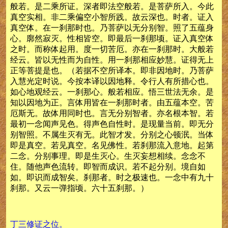
般若。是二乘所证。深者即法空般若。是菩萨所入。今此
真空实相。非二乘偏空小智所践。故云深也。时者。证入
真空体。在一刹那时也。乃菩萨以无分别智。照了五蕴身
心。廓然寂灭。性相皆空。即最后一刹那顷。证入真空体
之时。而称体起用。度一切苦厄。亦在一刹那时。大般若
经云。皆以无性而为自性。用一刹那相应妙慧。证得无上
正等菩提是也。（若据不空所译本。即非因地时。乃菩萨
入慧光定时说。今按本译以因地释。令行人有所措心也。
如心地观经云。一刹那心。般若相应。悟三世法无余。是
知以因地为正。言体用皆在一刹那时者。由五蕴本空。苦
厄斯无。故体用同时也。言无分别智者。亦名根本智。若
最初一念闻声见色。得声色自性时。是现量当前。即无分
别智照。不属生灭有无。此智才发。分别之心顿泯。当体
即是真空。若见真空。名见佛性。若刹那流入意地。起第
二念。分别事理。即是生灭心。生灭妄想相续。念念不
住。随他声色流转。即智而成识。若不起分别。境自如
如。即识而成智矣。刹那者。时之极速也。一念中有九十
刹那。又云一弹指顷。六十五刹那。）
丁三修证之位。