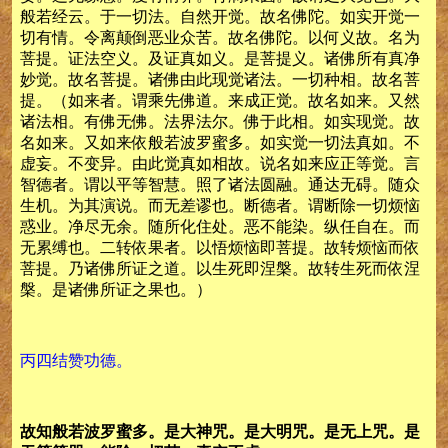
般若经云。于一切法。自然开觉。故名佛陀。如实开觉一
切有情。令离颠倒恶业众苦。故名佛陀。以何义故。名为
菩提。证法空义。及证真如义。是菩提义。诸佛所有真净
妙觉。故名菩提。诸佛由此现觉诸法。一切种相。故名菩
提。（如来者。谓乘先佛道。来成正觉。故名如来。又然
诸法相。有佛无佛。法界法尔。佛于此相。如实现觉。故
名如来。又如来依般若波罗蜜多。如实觉一切法真如。不
虚妄。不变异。由此觉真如相故。说名如来应正等觉。言
智德者。谓以平等智慧。照了诸法圆融。通达无碍。随众
生机。为其演说。而无差谬也。断德者。谓断除一切烦恼
惑业。净尽无余。随所化住处。恶不能染。纵任自在。而
无累缚也。二转依果者。以悟烦恼即菩提。故转烦恼而依
菩提。乃诸佛所证之道。以生死即涅槃。故转生死而依涅
槃。是诸佛所证之果也。）
丙四结赞功德。
故知般若波罗蜜多。是大神咒。是大明咒。是无上咒。是