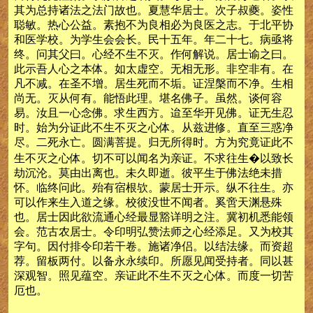
其为总持诸法之法门故也。夏慧华居士。次子叔夔。姿性
聪敏。热心公益。素抱不为良相必为良医之志。于北平协
和医学校。为学生会会长。民十五年。年二十七。病亟将
终。问其父曰。心经不生不灭。作何解说。居士谕之曰。
此示吾人心之本体。如太虚空。无相无形。非空非有。在
凡不减。在圣不增。居生死而不垢。证涅槃而不净。生相
尚无。灭从何有。能悟此理。堪名佛子。虽然。谈何容
易。汝且一心念佛。求生西方。迨至华开见佛。证无生忍
时。始为分证此不生不灭之心体。从兹进修。直至三惑净
尽。二死永亡。圆满菩提。归无所得时。方为究竟证此不
生不灭之心体。切不可以闻名为亲证。不求往生�以致长
劫沉沦。莫由出离也。未久即逝。彼平生于佛法绝未措
怀。临终问此。殆有宿根欤。蒙居士开示。纵不往生。亦
可以作来生入道之缘。校彼没世不闻者。奚啻天渊悬殊
也。居士因此欲流通心经最显豁详明之注。冀初机悉能领
会。范古农居士。令印明弘赞法师之心经添足。又为校其
字句。因付排令印若干卷。施诸净侣。以结法缘。而资超
荐。留板两付。以备永永续印。所愿见闻受持者。同以甚
深观智。照见蕴空。亲证此不生不灭之心体。而度一切苦
厄也。