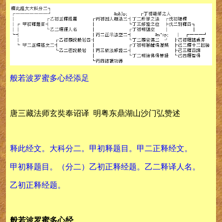
般若波罗蜜多心经添足
唐三藏法师玄奘奉诏译 明粤东鼎湖山沙门弘赞述
释此经文。大科分二。甲初释题目。甲二正释经文。
甲初释题目。（分二）乙初正释经题。乙二释译人名。
乙初正释经题。
般若波罗蜜多心经