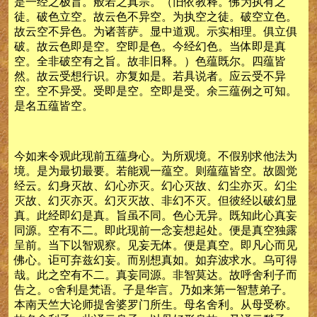
是一经之极旨。般若之真宗。（旧依教释。佛为执有之
徒。破色立空。故云色不异空。为执空之徒。破空立色。
故云空不异色。为诸菩萨。显中道观。示实相理。俱立俱
破。故云色即是空。空即是色。今经幻色。当体即是真
空。全非破空有之旨。故非旧释。）色蕴既尔。四蕴皆
然。故云受想行识。亦复如是。若具说者。应云受不异
空。空不异受。受即是空。空即是受。余三蕴例之可知。
是名五蕴皆空。
今如来令观此现前五蕴身心。为所观境。不假别求他法为
境。是为最切最要。若能观一蕴空。则蕴蕴皆空。故圆觉
经云。幻身灭故、幻心亦灭。幻心灭故、幻尘亦灭。幻尘
灭故、幻灭亦灭。幻灭灭故、非幻不灭。但彼经以破幻显
真。此经即幻是真。旨虽不同。色心无异。既知此心真妄
同源。空有不二。即此现前一念妄想起处。便是真空独露
呈前。当下以智观察。见妄无体。便是真空。即凡心而见
佛心。讵可弃兹幻妄。而别想真如。如弃波求水。乌可得
哉。此之空有不二。真妄同源。非智莫达。故呼舍利子而
告之。○舍利是梵语。子是华言。乃如来第一智慧弟子。
本南天竺大论师提舍婆罗门所生。母名舍利。从母受称。