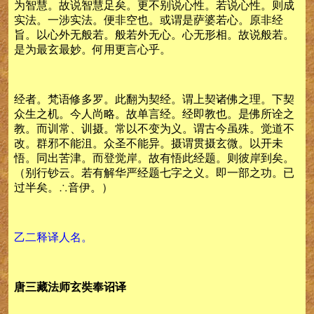
为智慧。故说智慧足矣。更不别说心性。若说心性。则成
实法。一涉实法。便非空也。或谓是萨婆若心。原非经
旨。以心外无般若。般若外无心。心无形相。故说般若。
是为最玄最妙。何用更言心乎。
经者。梵语修多罗。此翻为契经。谓上契诸佛之理。下契
众生之机。今人尚略。故单言经。经即教也。是佛所诠之
教。而训常、训摄。常以不变为义。谓古今虽殊。觉道不
改。群邪不能沮。众圣不能异。摄谓贯摄玄微。以开未
悟。同出苦津。而登觉岸。故有悟此经题。则彼岸到矣。
（别行钞云。若有解华严经题七字之义。即一部之功。已
过半矣。∴音伊。）
乙二释译人名。
唐三藏法师玄奘奉诏译