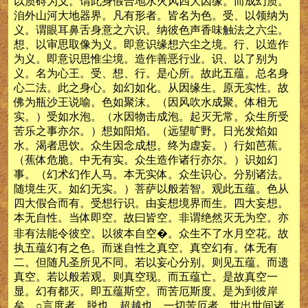
以质碍为义。谓此身假合地水火风四大因缘。而成幻质。
洎外山河大地器界。凡有形者。皆名为色。受、以领纳为
义。谓眼耳鼻舌身意之六识。纳彼色声香味触法之六尘。
想、以审思取像为义。即意识缘想六尘之境。行、以造作
为义。即意识思惟尘境。造作善恶行业。识、以了别为
义。名为心王。受、想、行。是心所。故此五蕴。总名身
心二法。此之身心。如幻如化。从因缘生。原无实性。故
佛为瓶沙王说喻。色如聚沫。（因风吹水成聚。体相无
实。）受如水泡。（水因物击成泡。起灭无常。众生所受
苦乐之事亦尔。）想如阳焰。（远望旷野。日光发焰如
水。渴者思饮。众生因念成想。终为虚妄。）行如芭蕉。
（蕉体危脆。中无有实。众生造作诸行亦尔。）识如幻
事。（幻术幻作人马。本无实体。众生识心。分别诸法。
随境生灭。如幻无实。）菩萨以般若智。观此五蕴。色从
四大假合而有。受想行识。由妄想境界而生。四大妄想。
本无自性。当体即空。故曰皆空。非谓绝然灭无为空。亦
非有法能令彼空。以彼本自空�。众生不了水月空花。故
执五蕴幻有之色。而迷自性之真空。真空幻有。体无有
二。但随凡圣所见不同。若以妄心分别。则见五蕴。而遗
真空。若以般若观。则真空现。而五蕴亡。是故真空一
显。幻有都灭。即五蕴斯空。而苦厄斯度。是为到彼岸
矣。○言度者。脱也、超越也。一切苦厄者。世出世间诸