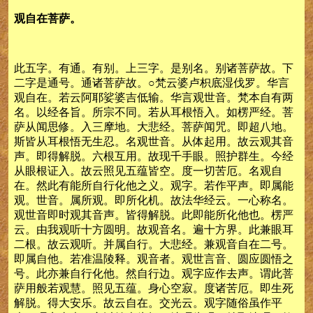
观自在菩萨。
此五字。有通。有别。上三字。是别名。别诸菩萨故。下
二字是通号。通诸菩萨故。○梵云婆卢枳底湿伐罗。华言
观自在。若云阿耶娑婆吉低输。华言观世音。梵本自有两
名。以经各旨。所宗不同。若从耳根悟入。如楞严经。菩
萨从闻思修。入三摩地。大悲经。菩萨闻咒。即超八地。
斯皆从耳根悟无生忍。名观世音。从体起用。故云观其音
声。即得解脱。六根互用。故现千手眼。照护群生。今经
从眼根证入。故云照见五蕴皆空。度一切苦厄。名观自
在。然此有能所自行化他之义。观字。若作平声。即属能
观。世音。属所观。即所化机。故法华经云。一心称名。
观世音即时观其音声。皆得解脱。此即能所化他也。楞严
云。由我观听十方圆明。故观音名。遍十方界。此兼眼耳
二根。故云观听。并属自行。大悲经。兼观音自在二号。
即属自他。若准温陵释。观音者。观世言音、圆应圆悟之
号。此亦兼自行化他。然自行边。观字应作去声。谓此菩
萨用般若观慧。照见五蕴。身心空寂。度诸苦厄。即生死
解脱。得大安乐。故云自在。交光云。观字随俗虽作平