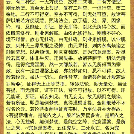
云。有二种空。一无方便空。故堕二乘地。二有方便空。
则无所堕。直至无上菩提。复有二种空。一但行空。堕二
乘地。二行不可得空。空亦不可得。则无处可堕。故诸菩
萨以般若方便观慧。照诸法空。故于蕴、处、界、因缘、
谛、相。及能证、所证。皆无所得。以此无所得心故。而
依般若修行。则业累解脱。由依此修行故。则惑不碍心。
境不碍智。故心无挂碍。由无挂碍。则业累解脱。以业脱
故。则外无三界果报之恐怖。由无果报。则内永离烦恼之
颠倒梦想。以离烦恼。则真常独露。是为究竟涅槃。斯显
般若真空。体非生灭。违因失果。故诸菩萨于一切法无所
得。是得究竟涅槃。然一大部般若。皆以无所得而为宗
致。设有一法过涅槃上者。亦如梦如幻。悉不可得。故大
般若经云。虽达一切法。自性皆空。而诸菩萨因此般若波
罗蜜�(。证得无上正等菩提。转妙法轮。度无量众。虽证
菩提。而无所证。证不证法。皆不可得故。以不可得。即
无能证、所证。诸妄知见。由无妄见。故无颠倒之烦恼。
若有所证。即是颠倒梦想。岂得涅槃菩提。金刚般若不坏
假名论云。若论菩提萨埵证真实时。乃至法身亦无得故。
○菩提萨埵者。是能依之人。般若波罗蜜多者。是所依之
法。心无挂碍。颠倒梦想。是能空之障。究竟涅槃。是所
证之果。○究竟涅槃者。五住究尽。二死永亡。名为究