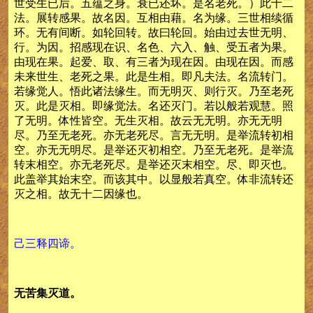
世受生已后。五蕴之身。衰已还坏。是名老死。）此十二
法。展转感果。故名因。互相由藉。名为缘。三世相续循
环。无有间断。如轮回转。故曰轮回。始由过去世无明、
行。为因。招感现在识、名色、六入、触、受五者为果。
由现在果。起爱、取、有三者为现在因。由现在因。而感
未来世生、老死之果。此是生相。即凡夫法。名流转门。
若缘觉人。悟此诸法缘生。而无明灭、则行灭。乃至老死
灭。此是灭相。即缘觉法。名还灭门。若以般若观慧。照
了无明。体性皆空。无生灭相。故云无无明。亦无无明
尽。乃至无老死。亦无老死尽。言无无明。是举流转初相
空。亦无无明尽。是举还灭初相空。乃至无老死。是举流
转末相空。亦无老死尽。是举还灭末相空。尽、即灭也。
此盖举其始末空。而该其中。以显般若真空。体非流转还
灭之相。故无十二因缘也。
己三释四谛。
无苦集灭道。