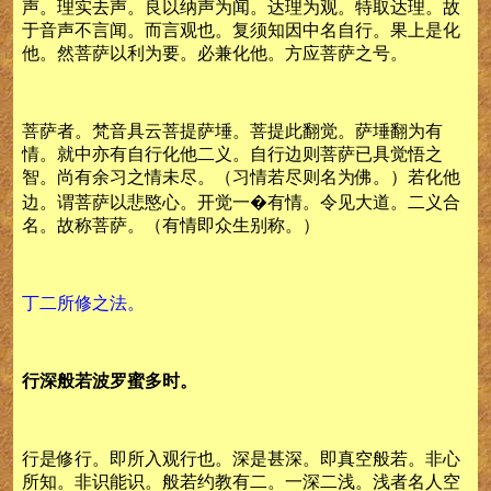
声。理实去声。良以纳声为闻。达理为观。特取达理。故
于音声不言闻。而言观也。复须知因中名自行。果上是化
他。然菩萨以利为要。必兼化他。方应菩萨之号。
菩萨者。梵音具云菩提萨埵。菩提此翻觉。萨埵翻为有
情。就中亦有自行化他二义。自行边则菩萨已具觉悟之
智。尚有余习之情未尽。（习情若尽则名为佛。）若化他
边。谓菩萨以悲愍心。开觉一�有情。令见大道。二义合
名。故称菩萨。（有情即众生别称。）
丁二所修之法。
行深般若波罗蜜多时。
行是修行。即所入观行也。深是甚深。即真空般若。非心
所知。非识能识。般若约教有二。一深二浅。浅者名人空