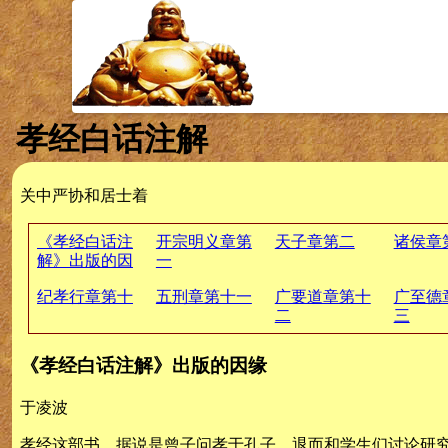
孝经白话注解
关中严协和居士着
《孝经白话注
开宗明义章第
天子章第二
诸侯章
解》出版的因
一
缘
纪孝行章第十
五刑章第十一
广要道章第十
广至德
二
三
《孝经白话注解》出版的因缘
于凌波
孝经这部书，据说是曾子问孝于孔子，退而和学生们讨论研