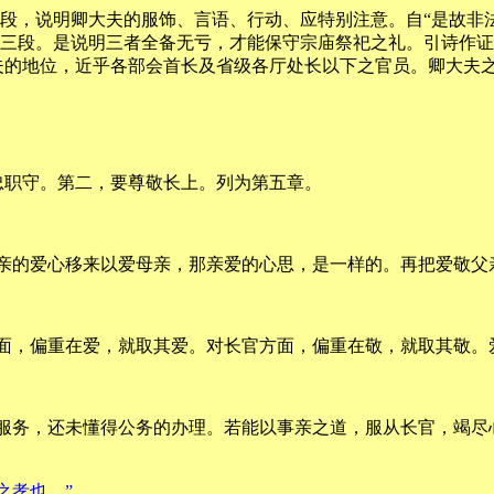
一段，说明卿大夫的服饰、言语、行动、应特别注意。自“是故非
为第三段。是说明三者全备无亏，才能保守宗庙祭祀之礼。引诗作
夫的地位，近乎各部会首长及省级各厅处长以下之官员。卿大夫
忠职守。第二，要尊敬长上。列为第五章。
亲的爱心移来以爱母亲，那亲爱的心思，是一样的。再把爱敬父
面，偏重在爱，就取其爱。对长官方面，偏重在敬，就取其敬。
家服务，还未懂得公务的办理。若能以事亲之道，服从长官，竭尽
之孝也。”