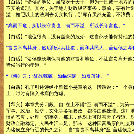
【白话】“诸侯的地位，虽较次于天子，但为一国或一地方
不安的道理。其次，关于地方财政经济事务，事前，要有计
溢，如照以上的法则去切实执行，那库存虽然充盈，不浪费，
“高而不危，所以长守贵也；满而不溢，所以长守富也。”
【白话】“地位很高，没有丝毫的危殆，这自然长能保持他的
“富贵不离其身，然后能保其社稷，而和其民人，盖诸侯之孝
【白话】“诸侯能长期保持他的财富和地位，不让富贵离开
诸侯当行的孝道。”
“《诗》云：‘战战兢兢，如临深渊，如履薄冰。’”
【白话】孔子引述诗经小雅篇小旻章的这一段话说：“一个
上，时时有陷入冰窟的危虑。”
【释义】本章共分四段。自“在上不骄”至“满而不溢”，为
军事、政治、经济，文化等各项要政，都得由他处理。这种
惧的态度，处理一切事务。那末，他对上可以替天子行道。
财政金融稳定。人民生活丰足。那末，这种国富民康的社会现象
为诸侯立身行远的长久之计，自“富贵不离其身”至“盖诸侯