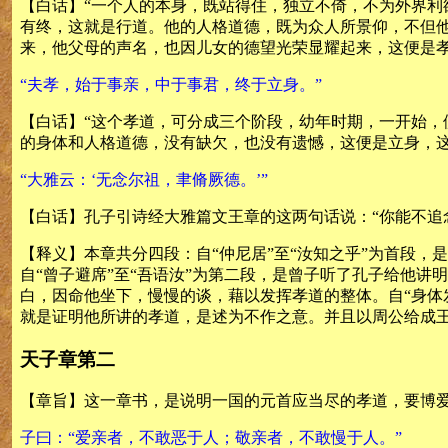
【白话】“一个人的本身，既站得住，独立不倚，不为外界
有终，这就是行道。他的人格道德，既为众人所景仰，不但
来，他父母的声名，也因儿女的德望光荣显耀起来，这便是孝
“夫孝，始于事亲，中于事君，终于立身。”
【白话】“这个孝道，可分成三个阶段，幼年时期，一开始
的身体和人格道德，没有缺欠，也没有遗憾，这便是立身，这
“大雅云：‘无念尔祖，聿脩厥德。’”
【白话】孔子引诗经大雅篇文王章的这两句话说：“你能不追
【释义】本章共分四段：自“仲尼居”至“汝知之乎”为首段
自“曾子避席”至“吾语汝”为第二段，是曾子听了孔子给他
白，因命他坐下，慢慢的谈，藉以发挥孝道的整体。自“身体发
就是证明他所讲的孝道，是述为不作之意。并且以周公给成
天子章第二
【章旨】这一章书，是说明一国的元首应当尽的孝道，要博
子曰：“爱亲者，不敢恶于人；敬亲者，不敢慢于人。”