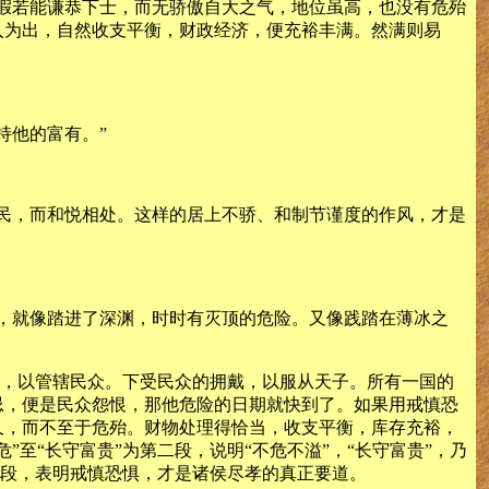
假若能谦恭下士，而无骄傲自大之气，地位虽高，也没有危殆
入为出，自然收支平衡，财政经济，便充裕丰满。然满则易
持他的富有。”
民，而和悦相处。这样的居上不骄、和制节谨度的作风，才是
，就像踏进了深渊，时时有灭顶的危险。又像践踏在薄冰之
命，以管辖民众。下受民众的拥戴，以服从天子。所有一国的
忌，便是民众怨恨，那他危险的日期就快到了。如果用戒慎恐
久，而不至于危殆。财物处理得恰当，收支平衡，库存充裕，
至“长守富贵”为第二段，说明“不危不溢”，“长守富贵”，乃
一段，表明戒慎恐惧，才是诸侯尽孝的真正要道。