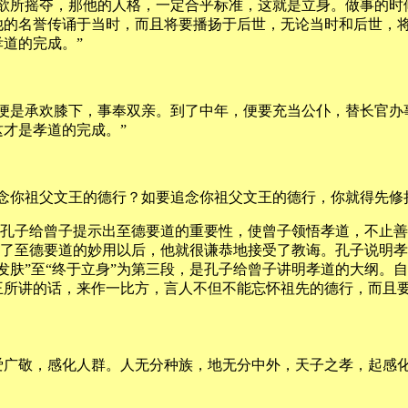
利欲所摇夺，那他的人格，一定合乎标准，这就是立身。做事的时
他的名誉传诵于当时，而且将要播扬于后世，无论当时和后世，
道的完成。”
，便是承欢膝下，事奉双亲。到了中年，便要充当公仆，替长官办
才是孝道的完成。”
念你祖父文王的德行？如要追念你祖父文王的德行，你就得先修
，是孔子给曾子提示出至德要道的重要性，使曾子领悟孝道，不止
讲明了至德要道的妙用以后，他就很谦恭地接受了教诲。孔子说明
肤”至“终于立身”为第三段，是孔子给曾子讲明孝道的大纲。自
王所讲的话，来作一比方，言人不但不能忘怀祖先的德行，而且
爱广敬，感化人群。人无分种族，地无分中外，天子之孝，起感