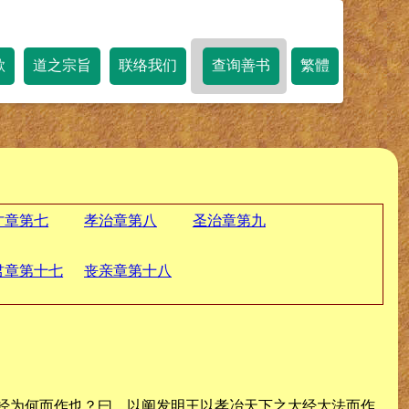
歌
道之宗旨
联络我们
查询善书
繁體
才章第七
孝治章第八
圣治章第九
君章第十七
丧亲章第十八
经为何而作也？曰，以阐发明王以孝冶天下之大经大法而作