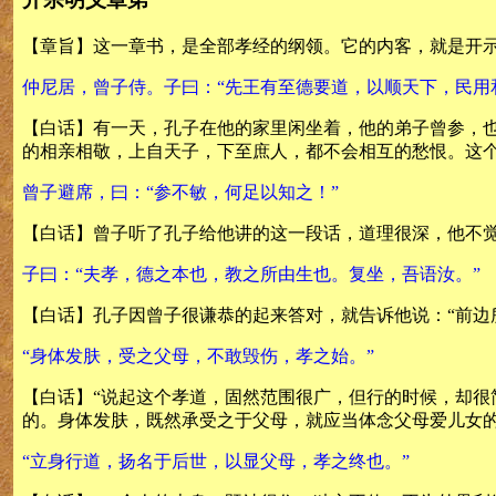
【章旨】这一章书，是全部孝经的纲领。它的内客，就是开
仲尼居，曾子侍。子曰：“先王有至德要道，以顺天下，民用
【白话】有一天，孔子在他的家里闲坐着，他的弟子曾参，
的相亲相敬，上自天子，下至庶人，都不会相互的愁恨。这个
曾子避席，曰：“参不敏，何足以知之！”
【白话】曾子听了孔子给他讲的这一段话，道理很深，他不觉
子曰：“夫孝，德之本也，教之所由生也。复坐，吾语汝。”
【白话】孔子因曾子很谦恭的起来答对，就告诉他说：“前边
“身体发肤，受之父母，不敢毁伤，孝之始。”
【白话】“说起这个孝道，固然范围很广，但行的时候，却
的。身体发肤，既然承受之于父母，就应当体念父母爱儿女的
“立身行道，扬名于后世，以显父母，孝之终也。”