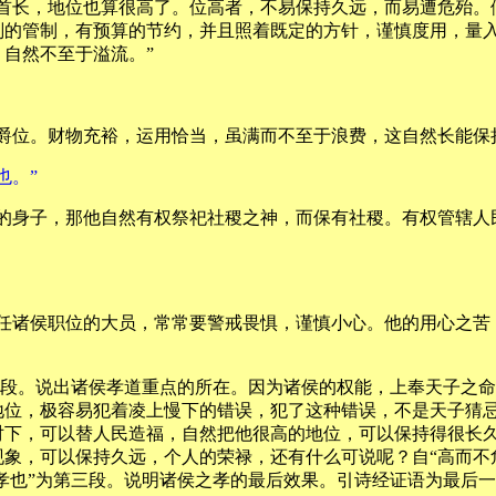
的首长，地位也算很高了。位高者，不易保持久远，而易遭危殆。
划的管制，有预算的节约，并且照着既定的方针，谨慎度用，量
自然不至于溢流。”
爵位。财物充裕，运用恰当，虽满而不至于浪费，这自然长能保
也。”
他的身子，那他自然有权祭祀社稷之神，而保有社稷。有权管辖人
身任诸侯职位的大员，常常要警戒畏惧，谨慎小心。他的用心之苦
第一段。说出诸侯孝道重点的所在。因为诸侯的权能，上奉天子之
地位，极容易犯着凌上慢下的错误，犯了这种错误，不是天子猜
对下，可以替人民造福，自然把他很高的地位，可以保持得很长
，可以保持久远，个人的荣禄，还有什么可说呢？自“高而不危”
之孝也”为第三段。说明诸侯之孝的最后效果。引诗经证语为最后