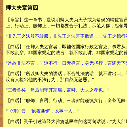
卿大夫章第四
【章旨】这一章书，是说明卿大夫为天子或为诸侯的辅佐官
上、行动上、服饰上，一切都要合于礼法，示范人群，起领
“非先王之法服不敢服，非先王之法言不敢道，非先王之德行
【白话】“任卿大夫之官者，即辅佐国家行政之官吏。事君
不敢乱穿。非国家规定的法言，就不敢乱讲。非国家规定的德
“是故非法不言，非道不行。口无择言，身无择行，言满天下
【白话】“所以卿大夫的讲话，不合礼法的话，就不讲出口
没有人检出他的不法行为，那自然无怒恶。”
“三者备矣，然后能守其宗庙，盖卿、大夫之孝也。”
【白话】“服饰、言语、行动、三者都能谨慎实行，全备无缺
“《诗》云：‘夙夜匪懈，以事一人。’”
【白话】孔子引述诗经大雅篇蒸民章的这两句话说：“为人部