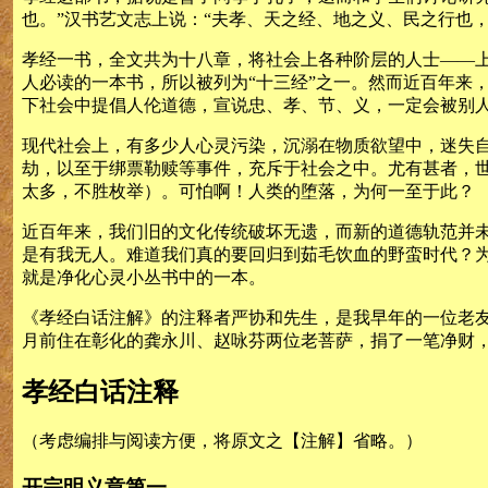
也。”汉书艺文志上说：“夫孝、天之经、地之义、民之行也
孝经一书，全文共为十八章，将社会上各种阶层的人士——
人必读的一本书，所以被列为“十三经”之一。然而近百年来
下社会中提倡人伦道德，宣说忠、孝、节、义，一定会被别
现代社会上，有多少人心灵污染，沉溺在物质欲望中，迷失
劫，以至于绑票勒赎等事件，充斥于社会之中。尤有甚者，
太多，不胜枚举）。可怕啊！人类的堕落，为何一至于此？
近百年来，我们旧的文化传统破坏无遗，而新的道德轨范并未
是有我无人。难道我们真的要回归到茹毛饮血的野蛮时代？为
就是净化心灵小丛书中的一本。
《孝经白话注解》的注释者严协和先生，是我早年的一位老
月前住在彰化的龚永川、赵咏芬两位老菩萨，捐了一笔净财
孝经白话注释
（考虑编排与阅读方便，将原文之【注解】省略。）
开宗明义章第一