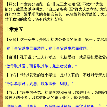
【释义】本章共分四段，自“非先王之法服”至“不敢行”为第
部分，故重言以申明之。“自三者备矣”至“卿大夫之孝也”
卿的地位，近乎现代的各部会首长，或省级的各厅处长，大
对于政治的良窳，负有绝大的影响。
士章第五
【章旨】这一章书，是说明初级公务员的孝道。第一，要尽
“资于事父以事母而爱同，资于事父以事君而敬同。”
【白话】孔子说：“士人的孝道，包括爱敬，就是要把爱敬父
“故母取其爱，而君取其敬，兼之者父也。”
【白话】“所以爱敬的这个孝道，是相关联的，不过对母亲方
“故以孝事君，则忠。以敬事长，则顺。”
【白话】“读书的子弟。初离学校和家庭，踏进社会，为国
龄较大的长者，以恭敬服从的态度处之，这便是顺。”
“忠顺不失，以事其上，然后能保其禄位，而守其祭祀，盖士