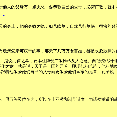
于他人的父母有一点厌恶。要恭敬自己的父母，必需广敬，就不
。”
父母的身上，他的身教之德，如风吹草，自然风行草偃，很快的普
有敬亲爱亲可庆幸的事，那天下几万万老百姓，都是欢欣鼓舞的
段。是说元首之孝，要本住博爱广敬推己及人之意。自“爱敬尽于
不作之意。就是说，天子是一国的元首，即现代的总统，他的地
跟着他敬爱他们自己的父母而更敬爱他们国家的元首。孔子说：
子、男五等爵位在内，所以在上不骄和制节谨度、为诸侯孝道的