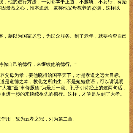
候，他的进行方法，一切都本乎正道，不越轨，不妄行，有始
将因景慕之心，推本追源，兼称他父母教养的贤德，这样以
事，藉以为国家尽忠，为民众服务。到了老年，就要检查自己
持你自己的德行，来继续他的德行。”
善养父母为孝，要他晓得治国平天下，才是孝道之远大目标。
孝道是道德之本，教化之所由生，不是短短数语，可以讲说明
“大雅”至“聿修厥德”为最后一段。孔子引诗经上的这两句话，
要更进一步的来继续祖先的德行。这样，才算是尽到了大孝。
化作用，故为五孝之冠，列为第二章。