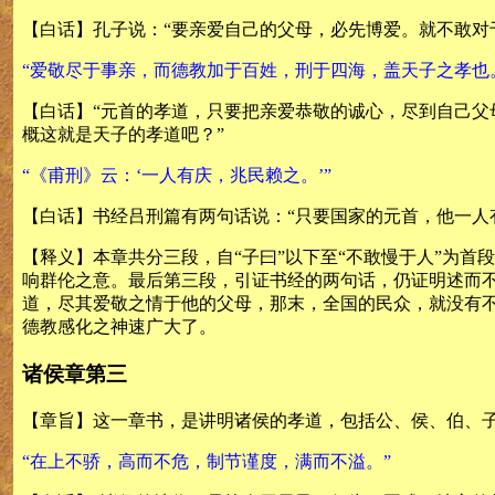
【白话】孔子说：“要亲爱自己的父母，必先博爱。就不敢对
“爱敬尽于事亲，而德教加于百姓，刑于四海，盖天子之孝也
【白话】“元首的孝道，只要把亲爱恭敬的诚心，尽到自己
概这就是天子的孝道吧？”
“《甫刑》云：‘一人有庆，兆民赖之。’”
【白话】书经吕刑篇有两句话说：“只要国家的元首，他一人
【释义】本章共分三段，自“子曰”以下至“不敢慢于人”为首
响群伦之意。最后第三段，引证书经的两句话，仍证明述而
道，尽其爱敬之情于他的父母，那末，全国的民众，就没有不
德教感化之神速广大了。
诸侯章第三
【章旨】这一章书，是讲明诸侯的孝道，包括公、侯、伯、
“在上不骄，高而不危，制节谨度，满而不溢。”