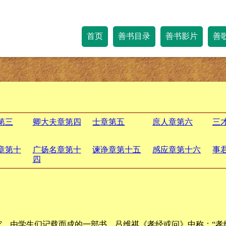
首页
善书目录
善书影片
善
第三
卿大夫章第四
士章第五
庶人章第六
三
章第十
广扬名章第十
谏诤章第十五
感应章第十六
事
四
究，由学生们记载而成的一部书。吕维祺《孝经或问》中称：“孝