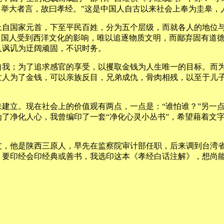
，举大者言，故曰孝经。”这是中国人自古以来社会上奉为圭皋，
上自国家元首，下至平民百姓，分为五个层级，而就各人的地位
，国人受到西洋文化的影响，唯以追逐物质文明，而鄙弃固有道
人讽讥为迂阔顽固，不识时务。
自我；为了追求感官的享受，以攫取金钱为人生唯一的目标。而
世人为了金钱，可以亲族反目，兄弟成仇，骨肉相残，以至于儿
建立。现在社会上的价值观有两点，一点是：“谁怕谁？”另一点
了净化人心，我曾编印了一套“净化心灵小丛书”，希望藉着文
友，他是陕西三原人，早先在监察院审计部任职，后来调到台湾
，要印经会印经典或善书，我选印这本《孝经白话注解》，想尚