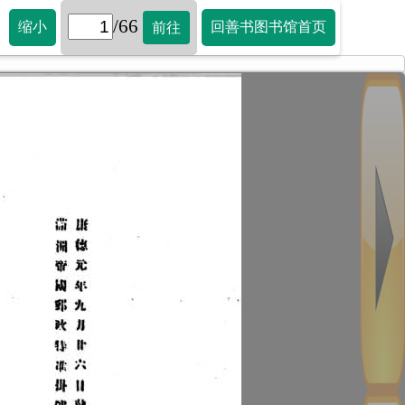
/66
缩小
回善书图书馆首页
前往