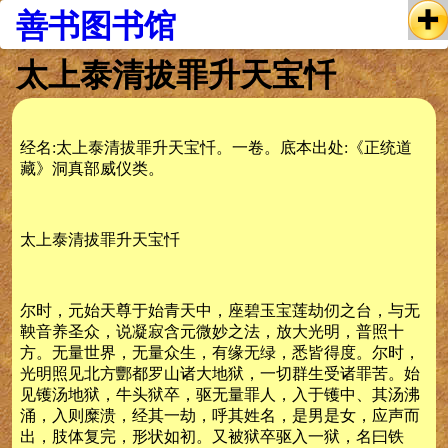
善书图书馆
太上泰清拔罪升天宝忏
经名:太上泰清拔罪升天宝忏。一卷。底本出处:《正统道
藏》洞真部威仪类。
太上泰清拔罪升天宝忏
尔时，元始天尊于始青天中，座碧玉宝莲劫仞之台，与无
鞅音养圣众，说凝寂含元微妙之法，放大光明，普照十
方。无量世界，无量众生，有缘无绿，悉皆得度。尔时，
光明照见北方酆都罗山诸大地狱，一切群生受诸罪苦。始
见镬汤地狱，牛头狱卒，驱无量罪人，入于镬中、其汤沸
涌，入则糜溃，经其一劫，呼其姓名，是男是女，应声而
出，肢体复完，形状如初。又被狱卒驱入一狱，名曰铁