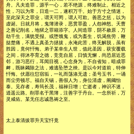
舟。凡夫造罪，源乎一心，若不绝源，终难制止。相近之
性，习以为常，日造一二，遂积万千。始于方寸之情迷，
至此深天之罪业，谓天可罔，谓人可欺。善恶之惩，以为
虚诞。日就月将，鬼簿潜录，恶贯罪盈，人怨神怒。天曹
之善记削名，地狱之罪籍添字。人间造罪，阴不赦原，万
劫千生，满犹受报。或堕饿鬼，或为畜生，饥渴焦劳，鞭
挞楚痛，不遇上真圣力拯拔，永淹此苦，终无解脱，虽有
胜因，竟何忏悔。弟子某幸生人世，值此圣因，获安覆载
之间，得沐亭育之德，竞竞自居，日慎无懈，尚恐居近恶
邻，游习恶行，耳闻目视，心念身为，不自省知，暗成罪
衅，既昧蠲除之法，难逃坠堕之殃。是以今对道前，特伸
忏悔。伏愿往愆宿垢，一礼而荡涤无遗；圣号玉书，一诵
而尘劳顿尽。福自天锡，善假人为，身位清虚，阐阈怡
泰。见存者，寿筠长茂，福禄日增；亡逝者，神识不迷，
逍遥云路。削罪名于黑簿，注善字于丹台。一念所祈，万
灵咸佑。某无任志诚恳祷之至。
太上泰清拔罪升天宝忏竟