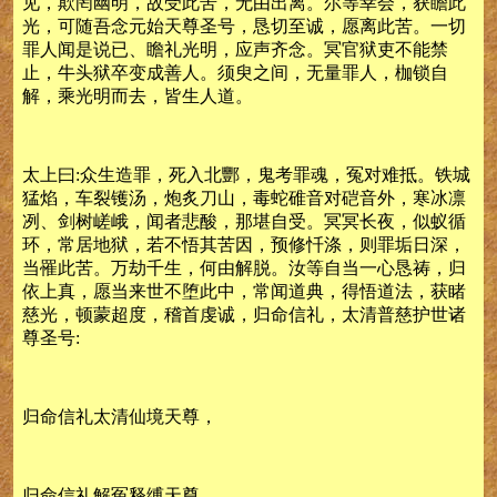
见，欺罔幽明，故受此苦，无由出离。尔等幸会，获瞻此
光，可随吾念元始天尊圣号，恳切至诚，愿离此苦。一切
罪人闻是说已、瞻礼光明，应声齐念。冥官狱吏不能禁
止，牛头狱卒变成善人。须臾之间，无量罪人，枷锁自
解，乘光明而去，皆生人道。
太上曰:众生造罪，死入北酆，鬼考罪魂，冤对难抵。铁城
猛焰，车裂镬汤，炮炙刀山，毒蛇碓音对硙音外，寒冰凛
冽、剑树嵯峨，闻者悲酸，那堪自受。冥冥长夜，似蚁循
环，常居地狱，若不悟其苦因，预修忏涤，则罪垢日深，
当罹此苦。万劫千生，何由解脱。汝等自当一心恳祷，归
依上真，愿当来世不堕此中，常闻道典，得悟道法，获睹
慈光，顿蒙超度，稽首虔诚，归命信礼，太清普慈护世诸
尊圣号:
归命信礼太清仙境天尊，
归命信礼解冤释缚天尊，