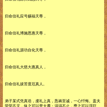
归命信礼应号赐福天尊，
归命信礼博施恩惠天尊，
归命信礼源功自化天尊，
归命信礼大慈大惠真人，
归命信礼拔苦度厄真人。
弟子某式凭真诰，虔礼上真，恳祷至诚，一心忏悔。盖夫
荧荧不灭，纵之可以焚大麓；涓涓不止，壅之可以浮巨