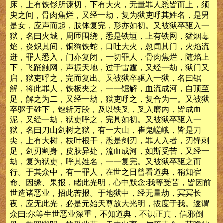
床，上有铁钐所谏切，下有大火，无量罪人悉皆而上，须
臾之间，骨肉焦烂，又经一劫，复为狱吏呼其姓名，是男
是女，应声而起，肢体复完，形亦如初。又被狱卒驱入一
狱，名曰火城，周匝围绕，悉是铁垣，上有铁网，猛烟毒
焰，炎炽其间，铜狗铁蛇，口吐大火，忽闻其门，火焰流
迸，罪人悉入，门亦复闭，一切罪人，骨肉焦烂，随焰上
下，飞踊触网，声振天地，过于雷霆，又经一劫，狱门又
启，狱吏呼之，完而复出。又被狱卒驱入一狱，名曰锯
解，将此罪人，铁板夹之，一一锯解，血流成河，自顶至
足，解之为二，又经一劫，狱吏呼之，复合为一。又被狱
卒驱于碓下，锉斩万段，及以铁叉，叉入磨内，皆成血
泥，又经一劫，狱吏呼之，完具如初。又被狱卒驱入一
狱，名曰刀山剑树之狱，有一大山，崔鬼嵯峨，皆是刀
尖，上有大树，枝叶根干，悉是剑刃，罪人入者，刃锋刺
足，剑刃割身，皮肤异处，流血成河，如斯受苦，又经一
劫，复为狱吏，呼其姓名，一一复完。又被狱卒驱之而
行。于其众中，有一罪人，在世之日曾看道典，稍知宿
命、因缘、果报，睹此光明，心中默念:我等受苦，皆因前
世造诸恶业，招此苦报。于地狱中，经无量劫，冥冥长
夜，应无此光，必是元始天尊放大光明，拔度于我。遂谓
众曰:尔等生世恶业深重，不知道典，不识正真，信邪倒