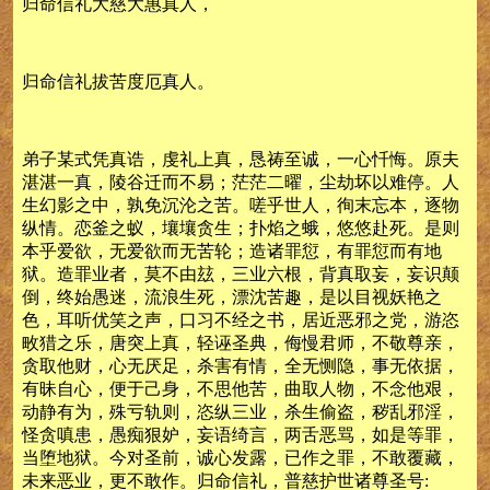
归命信礼大慈大惠真人，
归命信礼拔苦度厄真人。
弟子某式凭真诰，虔礼上真，恳祷至诚，一心忏悔。原夫
湛湛一真，陵谷迁而不易；茫茫二曜，尘劫坏以难停。人
生幻影之中，孰免沉沦之苦。嗟乎世人，徇末忘本，逐物
纵情。恋釜之蚁，壤壤贪生；扑焰之蛾，悠悠赴死。是则
本乎爱欲，无爱欲而无苦轮；造诸罪愆，有罪愆而有地
狱。造罪业者，莫不由玆，三业六根，背真取妄，妄识颠
倒，终始愚迷，流浪生死，漂沈苦趣，是以目视妖艳之
色，耳听优笑之声，口习不经之书，居近恶邪之党，游恣
畋猎之乐，唐突上真，轻诬圣典，侮慢君师，不敬尊亲，
贪取他财，心无厌足，杀害有情，全无恻隐，事无依据，
有昧自心，便于己身，不思他苦，曲取人物，不念他艰，
动静有为，殊亏轨则，恣纵三业，杀生偷盗，秽乱邪淫，
怪贪嗔患，愚痴狠妒，妄语绮言，两舌恶骂，如是等罪，
当堕地狱。今对圣前，诚心发露，已作之罪，不敢覆藏，
未来恶业，更不敢作。归命信礼，普慈护世诸尊圣号: