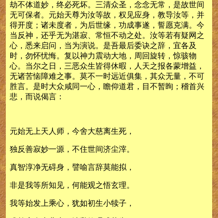
劫不体道妙，终必死坏。三清众圣，念念无常，是故世间
无可保者。元始天尊为汝等故，权见应身，教导汝等，并
得开度；诸未度者，为后世缘，功成事遂，誓愿克满。今
当反神，还乎无为湛寂、常恒不动之处。汝等若有疑网之
心，悉来启问，当为演说。是吾最后委诀之辞，宜各及
时，勿怀忧悔。复以神力震动大地，周回旋转，惊骇物
心。当尔之日，三恶众生皆得休暇，人天之报各蒙增益，
无诸苦恼障难之事。莫不一时远近俱集，其众无量，不可
胜言。是时大众咸同一心，瞻仰道君，目不暂眴；稽首兴
悲，而说偈言：
元始无上天人师，今舍大慈离生死，
独反善寂妙一源，不住世间济尘滓。
真智淳净无碍身，譬喻言辞莫能拟，
非是我等所知见，何能观之悟玄理。
我等始发上乘心，犹如初生小犊子，