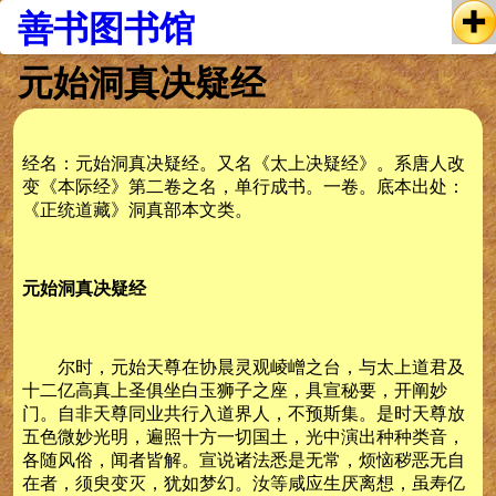
善书图书馆
元始洞真决疑经
经名：元始洞真决疑经。又名《太上决疑经》。系唐人改
变《本际经》第二卷之名，单行成书。一卷。底本出处：
《正统道藏》洞真部本文类。
元始洞真决疑经
尔时，元始天尊在协晨灵观崚嶒之台，与太上道君及
十二亿高真上圣俱坐白玉狮子之座，具宣秘要，开阐妙
门。自非天尊同业共行入道界人，不预斯集。是时天尊放
五色微妙光明，遍照十方一切国土，光中演出种种类音，
各随风俗，闻者皆解。宣说诸法悉是无常，烦恼秽恶无自
在者，须臾变灭，犹如梦幻。汝等咸应生厌离想，虽寿亿