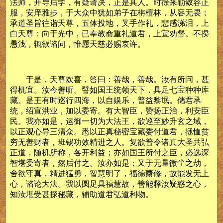
法师，开导后学，有疑请决，正是其人。时徐来勒敛容正
服，安庠雅步，于大众中犹如弟子在栴檀林，从容无畏；
承道圣旨往诣天尊，五体投地，叉手作礼，悲感涕泪，上
白天尊：向于光中，已奉教命重礼道君，上宣劝督。不揆
愚浅，辄欲谘问，惟愿天慈必赐哀许。
于是，天尊欢喜，答曰：善哉，善哉。汝有所问，甚
得机宜。汝今善听。譬如国王统领天下，具足七宝种种库
藏。是王有时巡行四海，以自娱乐，普益黎氓。储君承
统，绍宣洪业，加以委寄。有大智臣，赞扬正治，利安臣
民。我亦如是，运御一切为大法王，欲巡至妙升玄之域，
以正观心导三清众。悉以正真秘密宝藏委付道君，拯恤贫
穷无善财者，班锡功效精进之人。复欲普令诸真大圣共弘
正道，随机所称，各开利益；亦如国王所付之臣，必选深
智堪委寄者，然后付之。汝亦如是；又于无量微尘之劫，
舍欲守真，精进猛勇，智慧明了，福德薰修，故能发无上
心，谘论大法。我以圆足具福慧故，善能释汝疑惑之心，
知汝堪受甚探秘藏，辅助道君弘道利物。