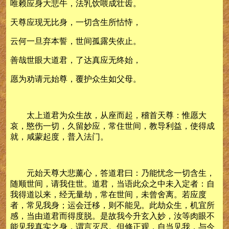
唯赖应身大悲牛，法乳饮喂成壮齿。
天尊应现无比身，一切含生所怙恃，
云何一旦弃本誓，世间孤露失依止。
善哉世眼大道君，了达真应无终始，
愿为劝请元始尊，覆护众生如父母。
太上道君为众生故，从座而起，稽首天尊：惟愿大
哀，愍伤一切，久留妙应，常住世间，教导利益，使得成
就，咸蒙起度，普入法门。
元始天尊大悲薰心，答道君曰：乃能忧念一切含生，
随顺世间，请我住世。道君，当语此众之中未入定者：自
我得道以来，经无量劫，常在世间，未曾舍离。若应度
者，常见我身；运会迁移，则不能见。此劫众生，机宜所
感，当由道君而得度脱。是故我今升玄入妙，汝等肉眼不
能见我真实之身，谓言灭尽。但修正观，自当见我，与今