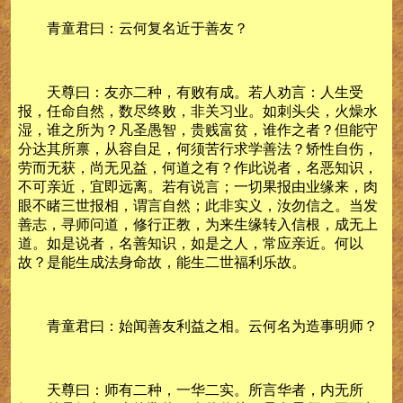
青童君曰：云何复名近于善友？
天尊曰：友亦二种，有败有成。若人劝言：人生受
报，任命自然，数尽终败，非关习业。如刺头尖，火燥水
湿，谁之所为？凡圣愚智，贵贱富贫，谁作之者？但能守
分达其所禀，从容自足，何须苦行求学善法？矫性自伤，
劳而无获，尚无见益，何道之有？作此说者，名恶知识，
不可亲近，宜即远离。若有说言；一切果报由业缘来，肉
眼不睹三世报相，谓言自然；此非实义，汝勿信之。当发
善志，寻师问道，修行正教，为来生缘转入信根，成无上
道。如是说者，名善知识，如是之人，常应亲近。何以
故？是能生成法身命故，能生二世福利乐故。
青童君曰：始闻善友利益之相。云何名为造事明师？
天尊曰：师有二种，一华二实。所言华者，内无所