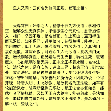
皇人又问：云何名为修习正观、登顶之相？
天尊答曰：始学之人，精修十行为方便道，学相似
空；能解众生无真实体，渐悟微尘亦无真性，悉皆虚假；
入一相门，坚固不退，是名登顶。如上高山，至顶得住，
而无退堕。知不退已，进更修习，转得胜明，能生真道，
力用增益，似于无欲。体滞着故，故名为似；入真法门，
故名无欲。甚深正教，能通众生入无欲道，复名法门无
欲。增长洞解真性，正见诸法无生灭相，转出生死，破诸
魔众，心如琉璃映彻无碍，正中之正毕竟永断，名转法
轮。法轮之体，是真实智，运出三界，超逾玉清，到常寂
处，故名法轮。是诸神尊得是法已，复欲令彼诸众生等，
乘此正智出到道场，方便善巧如所悟说；因此巧说，今得
开晓，转暗入明，由此妙教，是故复名为正法轮。如车有
轮能运乘者，随意所至到安乐处，是正法轮亦复如是，能
载行者至解脱处。又如国王有大轮宝，能破怨敌，是法如
是，能破四魔异道怨敌，是故复名正法输也。是名修习正
解正观、登顶之相。