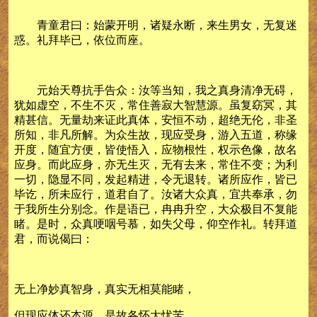
青童君曰：始蒙开明，诸疑永断，来生男女，无复迷
惑。礼拜毕已，依位而座。
元始天尊抗手告众：汝等当知，我之真身清净无碍，
犹如虚空，不生不灭，常住善寂大智慧源。虽复窈冥，其
精甚信。无量劫来证此真体，安恒不动，超绝无伦，非圣
所知，非凡所解。为众生故，现应受身，游入五道，称缘
开度，随宜方便，皆使悟入，应物根性，权示色像，故名
应身。而此应身，亦无生灭，无有去来，常住不变；为利
一切，隐显不同，发起精进，令无退转。诸所应作，皆已
毕讫，所未应行，道君自了。汝诸大众真，宜共奉承，勿
于我所生分别念。作是语已，冉冉升空，大众极目不复能
睹。是时，众真哽咽号慕，如失父母，仰空作礼。转拜道
君，而说偈曰：
无上净妙真智身，真实无相莫能睹，
但现应体还本源，是故各怀大忧苦。