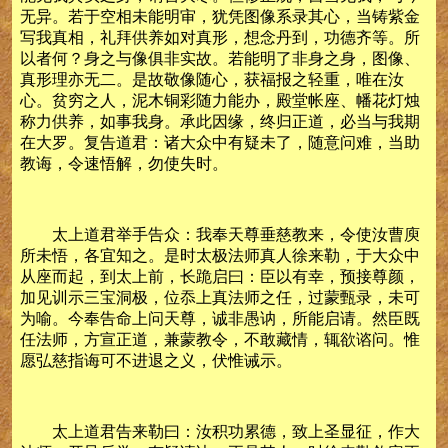
无异。若于空相未能明审，犹凭图像系录其心，当铸紫金
写我真相，礼拜供养如对真形，想念丹到，功德齐等。所
以者何？身之与像俱非实故。若能明了非身之身，图像、
真形理亦无二。是故敬像随心，获福报之轻重，唯在汝
心。贫穷之人，泥木铜彩随力能办，殿堂帐座、幡花灯烛
称力供养，如事我身。承此因缘，终归正道，必当与我期
在大罗。复告道君：诸大众中有疑未了，随意问难，当助
教诲，令速悟解，勿使失时。
太上道君举手告众：我奉天尊垂慈教来，令使汝曹庾
所未悟，各宜知之。是时太极法师真人徐来勒，于大众中
从座而起，到太上前，长跪启曰：臣以有幸，预接尊颜，
加见训示三宝洞极，位忝上真法师之任，过蒙甄录，未可
为喻。今奉告命上问天尊，诚非愚讷，所能启请。然臣既
任法师，方宣正道，兼蒙教令，不敢藏情，辄欲谘问。惟
愿弘慈指诲可不进退之义，伏惟诫示。
太上道君告来勒曰：汝积功累德，致上圣显征，作大