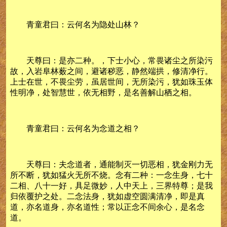
青童君曰：云何名为隐处山林？
天尊曰：是亦二种。，下士小心，常畏诸尘之所染污
故，入岩阜林薮之间，避诸秽恶，静然端拱，修清净行。
上士在世，不畏尘劳，虽居世间，无所染污，犹如珠玉体
性明净，处智慧世，依无相野，是名善解山栖之相。
青童君曰：云何名为念道之相？
天尊曰：夫念道者，通能制灭一切恶相，犹金刚力无
所不断，犹如猛火无所不烧。念有二种：一念生身，七十
二相、八十一好，具足微妙，人中天上，三界特尊；是我
归依覆护之处。二念法身，犹如虚空圆满清净，即是真
道，亦名道身，亦名道性；常以正念不间余心，是名念
道。