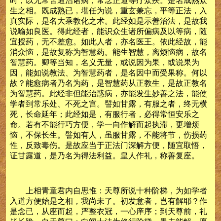
时，以无常苦通治诸病，常念正道等疗众疾。是名成熟众
生之相。既成熟已，堪任为说，重玄兼忘，平等正法，入
真实际，是名大乘教化之术。此经如是示善治法，是故我
说喻如良医。得此经者，能识众生诸所偏病及以等病，随
宜授药，无不差愈。如此人者，亦名医王。依此经故，能
消众恼，是故复称为智慧药。能生智慧，离烦恼病，故名
智慧药。卿等当知，名义无量，或说因为果，或说果为
因，能如说教法、为智慧药者，是名因中而受果称。何以
故？能愈病者乃名为药，是智慧药从正教生，是故正教名
为智慧药。此经非但能治惑病，亦能发生妙善之法，能使
学者到常乐处、不死之宫。譬如甘露，有服之者，终无横
死，长命延年；此经如是，有服行者，必得常恒安乐之
命。若有不能行巧方便，学一向作解而起执滞，更增烦
恼，不保长生。譬如有人，虽服甘露，不能将节，伤损药
性，反致毒伤。是故应当于正法门深解方便，随宜取悟，
证甘露道，是乃名为得法利益。皇人作礼，称善复座。
上相青童君内自思惟：天尊所说十种阶梯，为如学者
入道方便始是之相，我尚未了。初发意者，岂有解耶？作
是念已，从座而起，严整衣冠，一心庠序；到天尊前，礼