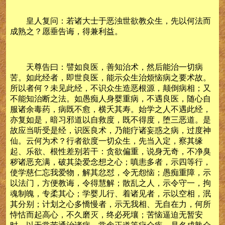
皇人复问：若诸大士于恶浊世欲教众生，先以何法而
成熟之？愿垂告诲，得兼利益。
天尊告曰：譬如良医，善知治术，然后能治一切病
苦。如此经者，即世良医，能示众生治烦恼病之要术故。
所以者何？未见此经，不识众生造恶根源，颠倒病相；又
不能知治断之法。如愚痴人身婴重病，不遇良医，随心自
服诸余毒药，病既不愈，横夭其寿。始学之人不遇此经，
亦复如是，暗习邪道以自救度，既不得度，堕三恶道。是
故应当听受是经，识医良术，乃能疗诸妄惑之病，过度神
仙。云何为术？行者欲度一切众生，先当入定，察其缘
起、乐欲、根性差别若干：贪欲偏重，说身无奇，不净臭
秽诸恶充满，破其染爱念想之心；嗔恚多者，示四等行，
使学慈仁忘我爱物，解其忿怼，令无怨恼；愚痴重障，示
以法门，方便教诲，令得慧解；散乱之人，示令守一，拘
魂制魄，专柔其心；学婴儿行、着诸见者，示以空相，泯
其分别；计划之心多憍慢者，示无我相、无自在力，何所
恃怙而起高心，不久磨灭，终必死壤；苦恼逼迫无暂安