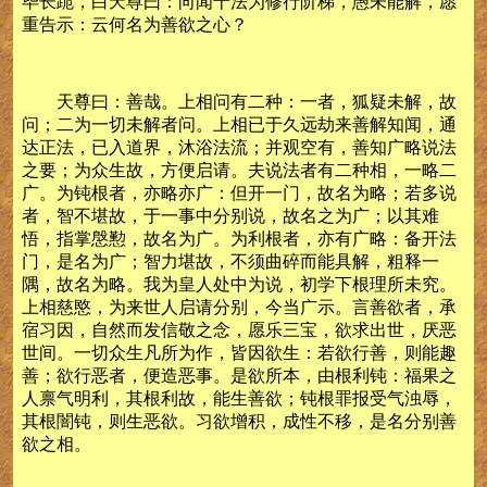
毕长跪，白天尊曰：向闻十法为修行阶梯，愚未能解，愿
重告示：云何名为善欲之心？
天尊曰：善哉。上相问有二种：一者，狐疑未解，故
问；二为一切未解者问。上相已于久远劫来善解知闻，通
达正法，已入道界，沐浴法流；并观空有，善知广略说法
之要；为众生故，方便启请。夫说法者有二种相，一略二
广。为钝根者，亦略亦广：但开一门，故名为略；若多说
者，智不堪故，于一事中分别说，故名之为广；以其难
悟，指掌慇懃，故名为广。为利根者，亦有广略：备开法
门，是名为广；智力堪故，不须曲碎而能具解，粗释一
隅，故名为略。我为皇人处中为说，初学下根理所未究。
上相慈愍，为来世人启请分别，今当广示。言善欲者，承
宿习因，自然而发信敬之念，愿乐三宝，欲求出世，厌恶
世间。一切众生凡所为作，皆因欲生：若欲行善，则能趣
善；欲行恶者，便造恶事。是欲所本，由根利钝：福果之
人禀气明利，其根利故，能生善欲；钝根罪报受气浊辱，
其根闇钝，则生恶欲。习欲增积，成性不移，是名分别善
欲之相。