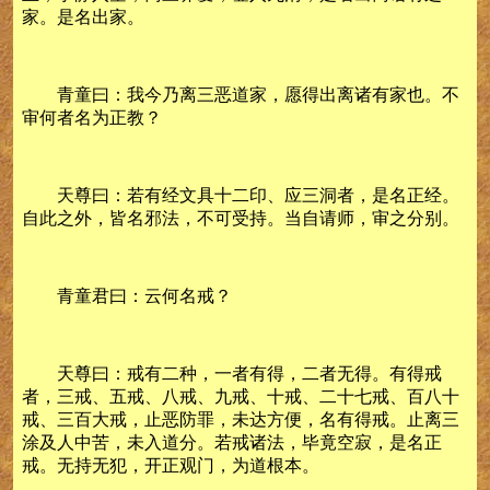
家。是名出家。
青童曰：我今乃离三恶道家，愿得出离诸有家也。不
审何者名为正教？
天尊曰：若有经文具十二印、应三洞者，是名正经。
自此之外，皆名邪法，不可受持。当自请师，审之分别。
青童君曰：云何名戒？
天尊曰：戒有二种，一者有得，二者无得。有得戒
者，三戒、五戒、八戒、九戒、十戒、二十七戒、百八十
戒、三百大戒，止恶防罪，未达方便，名有得戒。止离三
涂及人中苦，未入道分。若戒诸法，毕竟空寂，是名正
戒。无持无犯，开正观门，为道根本。