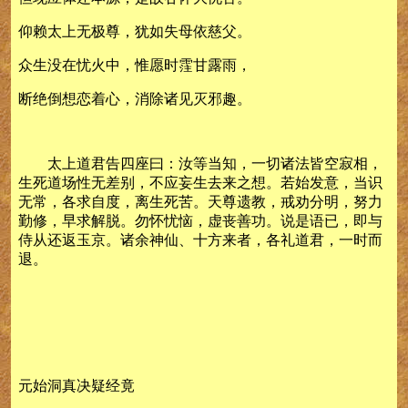
仰赖太上无极尊，犹如失母依慈父。
众生没在忧火中，惟愿时霔甘露雨，
断绝倒想恋着心，消除诸见灭邪趣。
太上道君告四座曰：汝等当知，一切诸法皆空寂相，
生死道场性无差别，不应妄生去来之想。若始发意，当识
无常，各求自度，离生死苦。天尊遗教，戒劝分明，努力
勤修，早求解脱。勿怀忧恼，虚丧善功。说是语已，即与
侍从还返玉京。诸余神仙、十方来者，各礼道君，一时而
退。
元始洞真决疑经竟