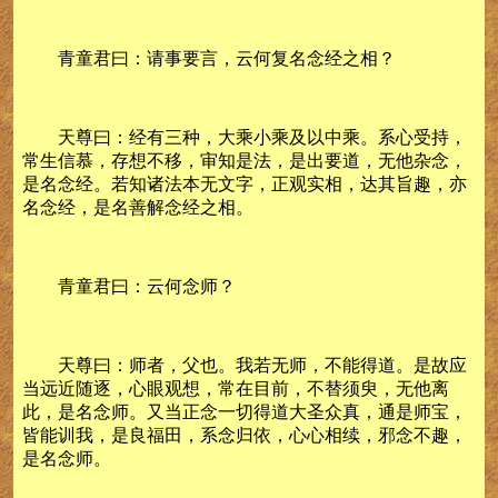
青童君曰：请事要言，云何复名念经之相？
天尊曰：经有三种，大乘小乘及以中乘。系心受持，
常生信慕，存想不移，审知是法，是出要道，无他杂念，
是名念经。若知诸法本无文字，正观实相，达其旨趣，亦
名念经，是名善解念经之相。
青童君曰：云何念师？
天尊曰：师者，父也。我若无师，不能得道。是故应
当远近随逐，心眼观想，常在目前，不替须臾，无他离
此，是名念师。又当正念一切得道大圣众真，通是师宝，
皆能训我，是良福田，系念归依，心心相续，邪念不趣，
是名念师。