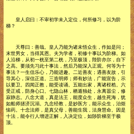
皇人启曰：不审初学未入定位，何所修习，以为阶
梯？
天尊曰：善哉。皇人乃能为诸未悟众生，作如是问；
末世男女，当得其恩。夫为学者，初修十事以为阶梯。如
人沿梯，从初一桄至第二桄，乃至极顶，陛阶亦尔，自下
之高。要须先习此十事法，然后乃能深入正观。何等为十
事法？一生信乐心，乃能进趣。二近善友；遇善友故，引
导其心，深信正道。三造明师；师有妙法，广能宣告，示
以要卫。四闻正教，能受读诵。五能出家，离诸桎梏。六
受正戒，防身心口。七隐山林，栖遁独处，永离嚣尘，修
寂静志。八念大道，真是法王，能度众生，越生死海，犹
如船师拯济沉溺。九念经教，是妙医方，能示众生，治烦
恼药。十念法师，是真父母，善能生我，法身慧命。因是
十法，能令行人增进正解，入决定位，如陟阶梯至于极
顶。