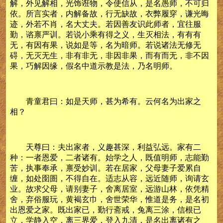
解，外见解相，光饰诳物，令使信从，是名愚师，不可归
依。所言实者，内解备故，行无缺故，衣弊履穿，谦光晦
迹，外若不肖，名大丈夫。若因善友识此师者，宜往服
勤，谘禀严训。若说小乘有得之义，生灭相法，有有有
无，有因有果，说如是等，名为暗师。若说诸法无修无
碍，无灭无生，非有非无，非因非果，而有而无，非不因
果，巧解因缘，假名中道示教是法，乃名明师。
青童君曰：如是天师，甚为希有。云何名为出家之
相？
天尊曰：夫出家者，义趣甚深，利益弘远。家有二
种：一者恩爱，二者诸有。始学之人，既值明师，志能勤
苦，执事奉承，禀受妙训。若在居家，父母妻子爱累自
缠，如处囹圄，不得自在。适志从容，远近随师，询请玄
业。故求父母，请别妻子，舍离居室，远游山林，依凭精
舍，弃俗服玩，黄褐玄巾，舍世荣华，惟道是务，是名初
出恩爱之家。既出家已，勤行斋戒，兔离三涂，信根已
立，学静入空，离三界爱，登入九清，是名出离诸有之