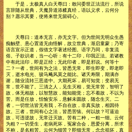
于是，太极真人白天尊曰：敢问委世正法流行，所说
言辞随从世典，天魔异道添糅真经，语以义求，云何分
别？愿示其要，使将来世无留碍心。
天尊曰：道本无言，亦无文字。但为世间无明众生愚
痴触壁、悬心置道无由悟解，故立世典，渐启童蒙；乃寄
语言宣示正道，假借文字著述经图。语字乃同，非复流
俗。子欲识者，当一心听：有十二印，印我正法。若诸教
中有此法印，即是正经；无此印者，即是邪说。何等十
二？一者，世间有为之法，皆悉无常，即生即变，即老即
灭，逝水电光、骏马飚风莫之能比。诸夭寿限，期满亦
谢，随业流转三恶道中。大期死坏，易可知觉；变易无
常，世不能了。三清之人，见生灭相，觉无常苦，智明了
故，体无相故，以智慧故，能知能觉；忘不着故，不以为
苦。而是任放，恬愉安乐，悬解未圆故，随念生灭。二
者，一切世法皆无有我，不自在故，非真实故，相因待
故。三者，世间有心之法，皆悉苦恼。何以故？可逼迫
故，可违逆故，无常迁灭故。苦有二种，一粗一细。云何
为粗？一切受生，老病死坏，冤家合会，恩爱分离，所求
不称，是名粗苦。云何为细苦？即细无常，念念损坏，真