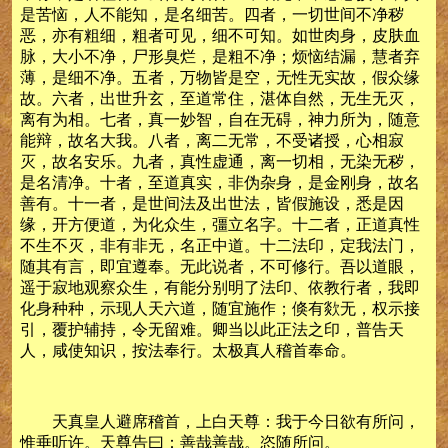
是苦恼，人不能知，是名细苦。四者，一切世间不净秽
恶，亦有粗细，粗者可见，细不可知。如世肉身，皮肤血
脉，大小不净，尸形臭烂，是粗不净；烦恼结漏，慧者弃
薄，是细不净。五者，万物皆是空，无性无实故，假众缘
故。六者，出世升玄，至道常住，湛体自然，无生无灭，
离有为相。七者，真一妙智，自在无碍，神力所为，随意
能辩，故名大我。八者，离二无常，不受诸授，心相寂
灭，故名安乐。九者，真性虚通，离一切相，无染无秽，
是名清净。十者，至道真实，非伪杂身，是金刚身，故名
善有。十一者，是世间法及出世法，皆假施设，悉是因
缘，开方便道，为化众生，彊立名字。十二者，正道真性
不生不灭，非有非无，名正中道。十二法印，定我法门，
随其有言，即宜遵奉。无此说者，不可修行。吾以道眼，
遥于寂地观察众生，有能分别明了法印、依教行者，我即
化身种种，示现人天六道，随宜施作；倏有欻无，权示接
引，覆护辅持，令无留难。卿当以此正法之印，普告天
人，咸使知识，按法奉行。太极真人稽首奉命。
天真皇人避席稽首，上白天尊：我于今日欲有所问，
惟垂听许。天尊告曰：善哉善哉。恣随所问。