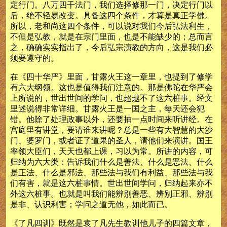
定行门。八万四千法门，我们选择修那一门，决定行门以
后，绝不轻易改变。具备这四个条件，才算是真正学佛。
所以，老和尚这四个条件，可以说对我们今后弘法利生，
不但是弘教，就是在宗门里面，也是不能缺少的；总而言
之，确确实实指出了，今后弘宗演教的方向，这是我们必
须要遵守的。
在《四十华严》里面，甘露火王这一章里，也提到了修学
有六大纲领。这也是值得我们注意的。那是佛陀在华严会
上所说的，世出世间的学问，也超越不了这六桩事。经文
里述说得非常详细。甘露火王是一国之主，每天还会犯
错。他除了处理政事以外，还要抽一点时间来听讲经。在
宫庭里有讲堂，要请谁来讲呢？总是一些有大智慧的大沙
门、婆罗门，或者证了道果的圣人，请他们来演讲。国王
率领大臣们，天天也都上课，习以为常。所讲的内容，可
归纳为六大类：告诉我们什么是善法、什么是恶法、什么
是正法、什么是邪法、那些法与我们有利益、那些法与我
们有害，就是这六桩事情。世出世间学问，归纳起来亦不
外这六桩事。也就是叫我们能辨别善恶、辨别正邪、辨别
是非、认识利害；学问之道无他，如此而已。
《了凡四训》既然是袁了凡先生教训他儿子的四篇文章，