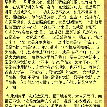
早到晚，一刹那也没有。但我们听经的时候，也许会有一
点，在认真听讲的时候，会有一点觉照的功夫。但是离开
讲堂以后就又忘掉了，功夫又提不起来。如果不常常听
经、看经的人，单单烧香拜佛，恐怕一生当中，难得有几
次觉照现前。失去觉照的现象，就是‘违理情想’。“理”就是
指前面的“诚”与“明”，“真心不二”之理。也就是《楞严》
所讲的“相妄性真”之理；《般若经》里所讲的“凡所有相，
皆是虚妄”。违背这个理，一定是落到情识一端去了。情想
起来了（“情”就是分别执着），这时候就是“识”作主了。
理是“性”，情是“识”。换句话说，转本性成阿赖耶识，成
为情想。转真如本性成阿赖耶识，就是“转圣作狂”了。这
是大大的颠倒。祖师在这里教导我们，要在日常生活中，
常常提起觉照功夫，‘不使一切违理情想，暂萌于心’。不
要常有违理情想，连暂时有这个现象，也不可以。可体会
得古人常讲：“不怕念起，只怕觉迟”的深意。“念”就是违
理情想，我们不要怕，怕的是没有觉照。只要有觉照，违
理情想，立刻就烟消云散了；常住真心就立刻又恢复光
明。妍
“如此则庶乎。处暗室无亏。履平地若恐。对青天而惧。闻
雷霆不惊。”这是尤注举几个例子，说我们心安理得。也就
是在日常生活当中，提得起观照的功夫，虽处暗室不做亏