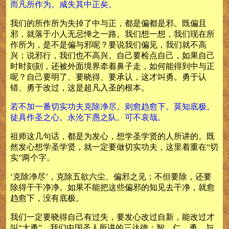
而凡所作为。咸失其中正矣。
我们的所作所为失掉了中与正，都是偏都是邪。既偏且
邪，就落于小人无忌惮之一路。我们想一想，我们现在所
作所为，是不是偏与邪呢？要说我们偏见，我们就不高
兴；说邪行，我们也不高兴。自己要检点自己，如果自己
时时刻刻，还被外面境界牵着鼻子走，如何能得到中与正
呢？自己要明了、要晓得、要承认，这才叫勇。勇于认
错、勇于改过，这是超凡入圣的根本。
若不加一番切实功夫克除净尽。则愈趋愈下。莫知底极。
徒具作圣之心。永沦下愚之队。可不哀哉。
祖师这几句话，都是为发心，想学圣学贤的人所讲的。既
然发心想学圣学贤，就一定要做切实功夫，这里着重在“切
实”两个字。
‘克除净尽’，克除五欲六尘、偏邪之见；不但要除，还要
除得干干净净。如果不能把这些偏邪的知见去干净，就愈
趋愈下，没有底极。
我们一定要晓得自己有过失，要发心改过自新，能改过才
叫“大勇”。我们中国圣人所讲的三达德：智、仁、勇。与