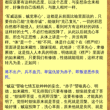
都应该要有这样的态度。以这个态度，与妄想杂念来相
对，好像你自己练精兵，与敌人相对一样。
‘军威远振，贼党寒心’，这都是从前面比喻里面说的，只
要你自己能“主敬存诚”，能做到“克己复礼”，一切的邪思
自然都不能侵入。好比贼兵，看到对方有这样好的训练，
这样好的士气，不必打他就投降了。从此以后就洗心革
面。邪念与正思惟，从体上讲是一个，并没有两
样。“体”是一个，“相”不同。体是什么呢？在《楞严经》
里面讲是如来藏性，随缘现相。此地讲：‘尽革先心，聿修
厥德’。这是指人人本具的明德，明德就是《楞严》里面讲
的如来藏性。只要我们有修德，性德就能现前，这样才能
转凡为圣，正如同：
将不出户。兵不血刃。举寇仇皆为赤子。即叛逆悉作良
民。
“贼寇”譬喻七情五欲种种的妄念。“赤子”譬喻真心、明
德，如来藏性。可见得我们只要有修德，烦恼就变成了菩
提，“烦恼即菩提，生死即涅槃”。这要有修德，才能真的
明了。觉悟时烦恼原来就是菩提，生死就是涅槃。这个比
喻好懂，贼寇投降了，洗心革面，原来他就是良民、就是