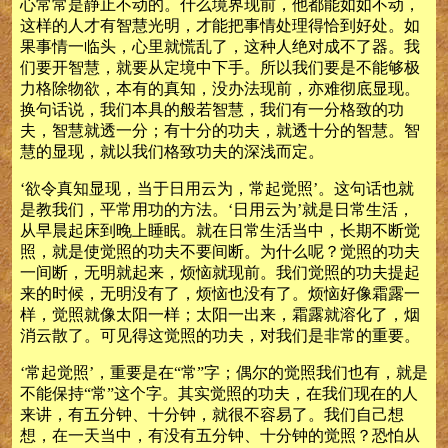
心常常是静止不动的。什么境界现前，他都能如如不动，
这样的人才有智慧光明，才能把事情处理得恰到好处。如
果事情一临头，心里就慌乱了，这种人绝对成不了器。我
们要开智慧，就要从定境中下手。所以我们要是不能够极
力格除物欲，本有的真知，没办法现前，亦难彻底显现。
换句话说，我们本具的般若智慧，我们有一分格致的功
夫，智慧就透一分；有十分的功夫，就透十分的智慧。智
慧的显现，就以我们格致功夫的深浅而定。
‘欲令真知显现，当于日用云为，常起觉照’。这句话也就
是教我们，平常用功的方法。‘日用云为’就是日常生活，
从早晨起床到晚上睡眠。就在日常生活当中，长期不断觉
照，就是使觉照的功夫不要间断。为什么呢？觉照的功夫
一间断，无明就起来，烦恼就现前。我们觉照的功夫提起
来的时候，无明没有了，烦恼也没有了。烦恼好像霜露一
样，觉照就像太阳一样；太阳一出来，霜露就溶化了，烟
消云散了。可见得这觉照的功夫，对我们是非常的重要。
‘常起觉照’，重要是在“常”字；偶尔的觉照我们也有，就是
不能保持“常”这个字。其实觉照的功夫，在我们现在的人
来讲，有五分钟、十分钟，就很不容易了。我们自己想
想，在一天当中，有没有五分钟、十分钟的觉照？恐怕从