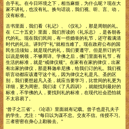
合乎礼。在今日环境之下，相当麻烦，为什么呢？现在大
家不讲礼，也没有礼。换句话说，我们视、听、言、动，
没有标准。
古书里面，我们看《礼记》、《仪礼》，那是周朝的礼。
在《二十五史》里面，我们所读的《礼乐志》，是各朝各
代的礼。现在我们民间，有一些婚丧的礼节，还守着满清
时代的礼法。讲到守“礼”就相当难了。现在政府公布的国
民生活须知，就是现代的礼，我们要遵守。但是所订的可
以说是纲领，不够周详。学佛之后，佛门里面有礼节，有
生活的标准，就是“戒律仪规”。在家有在家的律仪，出家
有出家的律仪，那是释迦牟尼佛，给我们订的礼。我们视
听言动都应该遵守这个礼，因为律仪之礼是凡、圣的区
别，我们要想超凡入圣，就应当要学习，比世间的礼更为
详细，更为周密。我们读《了凡四训》，就能找到最好的
标准，不学佛的人，要找到礼的标准，在现代社会恐怕就
不太容易了。
‘曾子之三省’，《论语》里面就有记载。曾子也是孔夫子
的学生。尤注：“每日以为谋不忠。交友不信。传授不习。
三者密密在身心上勘验去。”