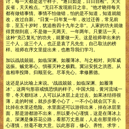
讨，每一天都是这个样子。“逐日如是，日日自检”。天天
反省，天天检点。“无日不发现前日之非。”他才晓得每天
都有做错事情。事情不怕做错，怕的是不知道，知道就能
改，改过自新。“日复一日年复一年，改过迁善，常见前
非，至五十岁时，犹追咎四十九年之非”。人家的功夫就做
得贯彻到底，不是做一天两天、一年两年。只要活一天，
这种“克己复礼”的功夫，就要做一天。这是祖师举出来的
三个人，这三个人，也正是袁了凡先生，自己取法的榜
样。祖师在序文里提出来，也教导我们学习。
加以战战兢兢。如临深渊。如履薄冰。与之相对。则军威
远振。贼党寒心。惧罹灭种之极戮。冀沾安抚之洪恩。从
兹相率投降。归顺至化。尽革先心。聿修厥德。
这还是从比喻上来说。‘战战兢兢，如临深渊、如履薄
冰’，这两句形容戒慎恐惧的样子。中国大陆，黄河流域一
带，冬天都结冰，人可以从冰层上走过去。如果冰结得很
薄，走的时候，就步步要小心了，一不小心就会沉下去，
比掉在水里还危险。水里面还可以游得出来，掉在冰层里
面，那是游都游不出来，所以要小心谨慎，这是在薄冰上
走。深渊是像苏花公路，看那万丈悬崖，人走在那里得小
心谨慎，丝毫不敢大意。以此形容，修心、养性、求学，