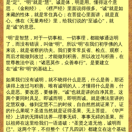
是“定”。“明”就是“慧”。诚是体，明是用。懂得这个意
思，《金刚经》、《楞严经》里面说得很多。“诚”就是如
来藏的性体，就是常住真心；在菩提心里面讲，就是直
心。佛在《无量寿经》里，给我们说的“至诚心”，就
是“诚”的意思。
“明”是智慧，对于一切事相、一切事理，都能够通达明
了，而没有错误，叫做“明”。所以“明”在我们初学佛的人
来说，就是省察的功夫。我们要常常反省、检点、观察，
而后才能做到改过，才能做到积善。所以改过与积善，在
世尊教法中说：“诸恶莫作，众善奉行”。是要建立
在“诚”和“明”的基础上。
如果我们没有诚明，就不晓得什么是恶，什么是善，那还
谈得上改过与积善。唯有诚明的人，才懂得什么是善，什
么是恶。要改恶，要修善。“诚”也就是讲的自净其意。这
两个要同时具足。即诚而明，即明而诚。就是佛法里讲的
定慧双修。修到定慧不二的时候，自自然然就证果了。证
的什么果呢？圣道当然就是证得圣果、无上菩提。《华严
经》上讲的无障碍法界—理事无碍、事事无碍的圣果。所
以祖师在这里给我们一语道破：“圣贤之道无他，诚明而
已”。这两个字，不但整个《了凡四训》都建立在这个基础