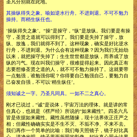
圣凡分别就在此地。
其操纵得失之象。喻如逆水行舟。不进则退。不可不勉力
操持。而稍生纵任也。
‘操纵得失之象’。“操”是操守，“纵”是放纵。我们要是有操
守，圣贤之道就可以得到了。我们要是失掉了操守，放
纵、放逸，我们就得不到了。这种现象，确实是好比逆水
行舟，不进则退。为什么会有这种现象？因为我们无始劫
以来，就把操守失掉了；生生世世都是放纵，而养成了放
纵的习气。现在叫我们操守，很难提得起来。因此真正有
志要想修圣贤之道的人，就不可不勉力操持了。这就要带
一点勉强，谁勉强你呢？你得要自己勉强自己，要勉力自
己奋发自强，不可以‘稍生纵任’。
须知诚之一字。乃圣凡同具。一如不二之真心。
刚才已说过，“诚”是说体，宇宙万法的理体。就是讲的常
住真心，也就是《楞严经》所说的“如来藏性”。四圣六凡
皆是依据如来藏性。藏性虽然随缘，现十法界依正庄严之
相；但藏性确确实实是不生不灭、不垢不净、不来不去。
我们再作一个简单的比喻：我们每天照镜子，镜子好比真
心，清净光明。镜子里面所照的影像，好比真心照十法界