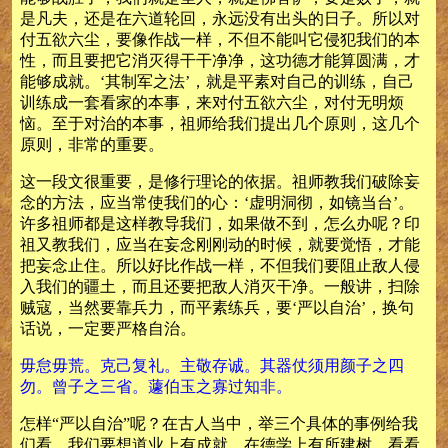
是凡夫，还是在六道轮回，永远没有出头的日子。所以对
付五欲六尘，要像作战一样，不但不能叫它侵犯我们的本
性，而且要把它消灭得干干净净，这功德才能算圆满，才
能够成就。‘其制军之法’，就是平素对自己的训练，自己
训练成一套看家的本事，来对付五欲六尘，对付无明烦
恼。至于对治的本事，祖师给我们提出几个原则，这几个
原则，非常的重要。
这一段文很重要，是修行理论的依据。祖师教我们破除妄
念的方法，应当常使我们的心：‘虚明洞彻，如镜当台’。
许多祖师都是这样教导我们，如果做不到，怎么办呢？印
祖又教我们，应当在妄念刚刚动的时候，就要觉悟，才能
把妄念止住。所以好比作战一样，不但我们要阻止敌人侵
入我们的疆土，而且还要把敌人消灭干净。一般讲，扫除
贼寇，当然要靠兵力，而平素练兵，要‘严以自治’，换句
话说，一定要严格自治。
毋怠毋荒。克己复礼。主敬存诚。其器仗须用颜子之四
勿。曾子之三省。蘧伯玉之寡过知非。
怎样“严以自治”呢？在古人当中，举三个具体的事例给我
们看。我们要想道业上有成就，在德学上有所建树，看看