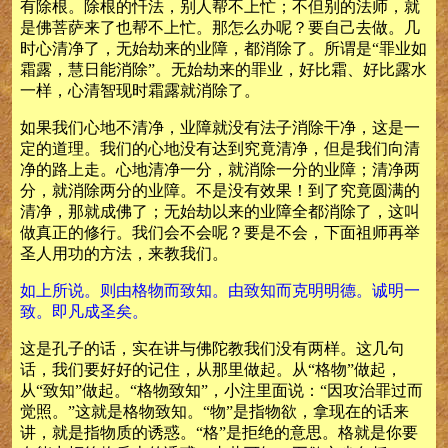
有除根。除根的忏法，别人帮不上忙；不但别的法师，就
是佛菩萨来了也帮不上忙。那怎么办呢？要自己去做。几
时心清净了，无始劫来的业障，都消除了。所谓是“罪业如
霜露，慧日能消除”。无始劫来的罪业，好比霜、好比露水
一样，心清智现时霜露就消除了。
如果我们心地不清净，业障就没有法子消除干净，这是一
定的道理。我们的心地没有达到究竟清净，但是我们向清
净的路上走。心地清净一分，就消除一分的业障；清净两
分，就消除两分的业障。不是没有效果！到了究竟圆满的
清净，那就成佛了；无始劫以来的业障全都消除了，这叫
做真正的修行。我们会不会呢？要是不会，下面祖师再举
圣人用功的方法，来教我们。
如上所说。则由格物而致知。由致知而克明明德。诚明一
致。即凡成圣矣。
这是孔子的话，实在讲与佛陀教我们没有两样。这几句
话，我们要好好的记住，从那里做起。从“格物”做起，
从“致知”做起。“格物致知”，小注里面说：“因攻治罪过而
觉照。”这就是格物致知。“物”是指物欲，拿现在的话来
讲，就是指物质的诱惑。“格”是拒绝的意思。格就是你要