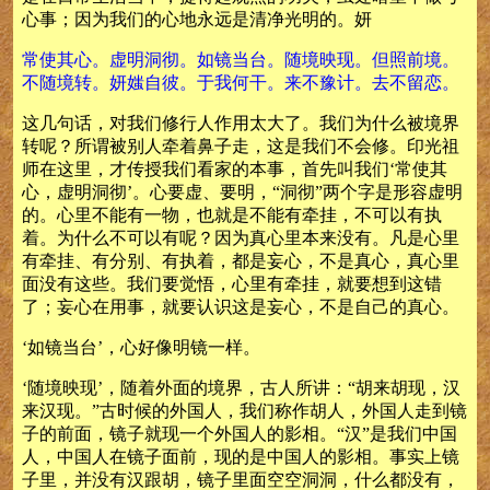
心事；因为我们的心地永远是清净光明的。妍
常使其心。虚明洞彻。如镜当台。随境映现。但照前境。
不随境转。妍媸自彼。于我何干。来不豫计。去不留恋。
这几句话，对我们修行人作用太大了。我们为什么被境界
转呢？所谓被别人牵着鼻子走，这是我们不会修。印光祖
师在这里，才传授我们看家的本事，首先叫我们‘常使其
心，虚明洞彻’。心要虚、要明，“洞彻”两个字是形容虚明
的。心里不能有一物，也就是不能有牵挂，不可以有执
着。为什么不可以有呢？因为真心里本来没有。凡是心里
有牵挂、有分别、有执着，都是妄心，不是真心，真心里
面没有这些。我们要觉悟，心里有牵挂，就要想到这错
了；妄心在用事，就要认识这是妄心，不是自己的真心。
‘如镜当台’，心好像明镜一样。
‘随境映现’，随着外面的境界，古人所讲：“胡来胡现，汉
来汉现。”古时候的外国人，我们称作胡人，外国人走到镜
子的前面，镜子就现一个外国人的影相。“汉”是我们中国
人，中国人在镜子面前，现的是中国人的影相。事实上镜
子里，并没有汉跟胡，镜子里面空空洞洞，什么都没有，