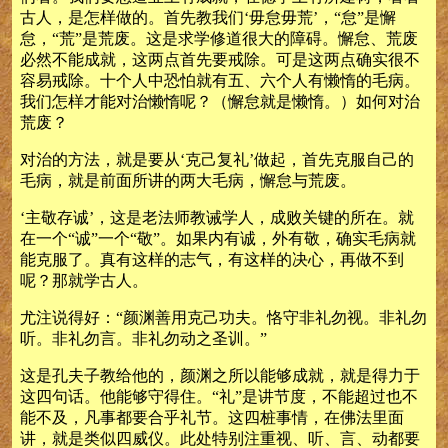
古人，是怎样做的。首先教我们‘毋怠毋荒’，“怠”是懈
怠，“荒”是荒废。这是求学修道很大的障碍。懈怠、荒废
必然不能成就，这两点首先要戒除。可是这两点确实很不
容易戒除。十个人中恐怕就有五、六个人有懒惰的毛病。
我们怎样才能对治懒惰呢？（懈怠就是懒惰。）如何对治
荒废？
对治的方法，就是要从‘克己复礼’做起，首先克服自己的
毛病，就是前面所讲的两大毛病，懈怠与荒废。
‘主敬存诚’，这是老法师教诫学人，成败关键的所在。就
在一个“诚”一个“敬”。如果内有诚，外有敬，确实毛病就
能克服了。真有这样的志气，有这样的决心，再做不到
呢？那就学古人。
尤注说得好：“颜渊善用克己功夫。恪守非礼勿视。非礼勿
听。非礼勿言。非礼勿动之圣训。”
这是孔夫子教给他的，颜渊之所以能够成就，就是得力于
这四句话。他能够守得住。“礼”是讲节度，不能超过也不
能不及，凡事都要合乎礼节。这四桩事情，在佛法里面
讲，就是类似四威仪。此处特别注重视、听、言、动都要