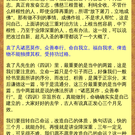
志。真正肯发奋立志，佛慈三根普被、利钝全收。不管什
么样根性的人，即使业障再重的，所谓“放下屠刀，立地成
佛”。那有做不到的事情。成佛作祖，不是求人帮忙，这是
问自己。上面讲的这三重对治方法，上根当然容易，中下
根性，乃至于业障深重的人，也有办法。这一段，可以说
把改过自新、超凡入圣的事理都说了一个大概了。
袁了凡诸恶莫作。众善奉行。命自我立。福自我求。俾造
物不能独擅其权。受持功过格。
袁了凡先生的《四训》里，最重要的是当中的两篇，这是
我们要注意的。立命一篇只是个引子而已，好像我们一般
经书里面所讲的序分。而改过、积善，是属于正宗分。末
后谦德这一篇，等于是流通分。这三分最重要的是当中两
篇，当中两篇就是说的佛法所讲：“诸恶莫作，众善奉
行”。是《四训》宗旨所在，真能做到，命确确实实是自己
建立的，大家好好的去学，古人有说真正发心三个月见
效。
我们要扭转自己命运，改造自己的体质，换句话说，快的
三个月，就能办到。再慢就是讲业障深重，三年一定见
效，可见得不难。我们愿不愿意改造自己的命运？这一种