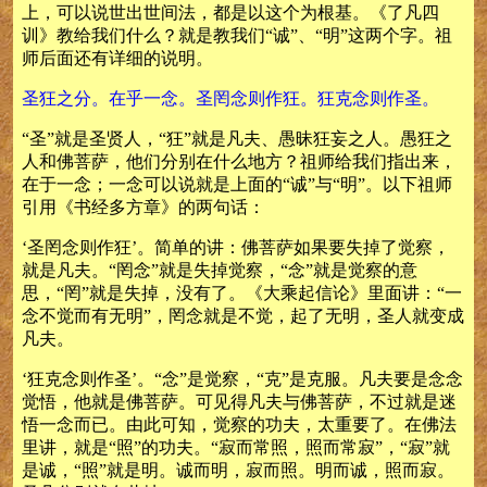
上，可以说世出世间法，都是以这个为根基。《了凡四
训》教给我们什么？就是教我们“诚”、“明”这两个字。祖
师后面还有详细的说明。
圣狂之分。在乎一念。圣罔念则作狂。狂克念则作圣。
“圣”就是圣贤人，“狂”就是凡夫、愚昧狂妄之人。愚狂之
人和佛菩萨，他们分别在什么地方？祖师给我们指出来，
在于一念；一念可以说就是上面的“诚”与“明”。以下祖师
引用《书经多方章》的两句话：
‘圣罔念则作狂’。简单的讲：佛菩萨如果要失掉了觉察，
就是凡夫。“罔念”就是失掉觉察，“念”就是觉察的意
思，“罔”就是失掉，没有了。《大乘起信论》里面讲：“一
念不觉而有无明”，罔念就是不觉，起了无明，圣人就变成
凡夫。
‘狂克念则作圣’。“念”是觉察，“克”是克服。凡夫要是念念
觉悟，他就是佛菩萨。可见得凡夫与佛菩萨，不过就是迷
悟一念而已。由此可知，觉察的功夫，太重要了。在佛法
里讲，就是“照”的功夫。“寂而常照，照而常寂”，“寂”就
是诚，“照”就是明。诚而明，寂而照。明而诚，照而寂。