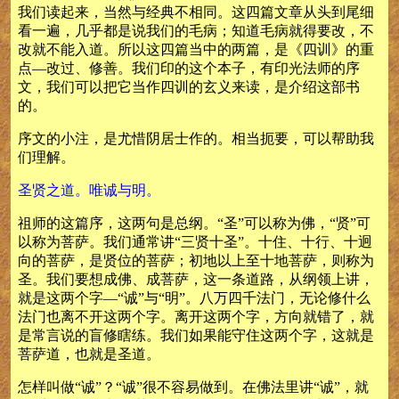
我们读起来，当然与经典不相同。这四篇文章从头到尾细
看一遍，几乎都是说我们的毛病；知道毛病就得要改，不
改就不能入道。所以这四篇当中的两篇，是《四训》的重
点—改过、修善。我们印的这个本子，有印光法师的序
文，我们可以把它当作四训的玄义来读，是介绍这部书
的。
序文的小注，是尤惜阴居士作的。相当扼要，可以帮助我
们理解。
圣贤之道。唯诚与明。
祖师的这篇序，这两句是总纲。“圣”可以称为佛，“贤”可
以称为菩萨。我们通常讲“三贤十圣”。十住、十行、十迥
向的菩萨，是贤位的菩萨；初地以上至十地菩萨，则称为
圣。我们要想成佛、成菩萨，这一条道路，从纲领上讲，
就是这两个字—“诚”与“明”。八万四千法门，无论修什么
法门也离不开这两个字。离开这两个字，方向就错了，就
是常言说的盲修瞎练。我们如果能守住这两个字，这就是
菩萨道，也就是圣道。
怎样叫做“诚”？“诚”很不容易做到。在佛法里讲“诚”，就