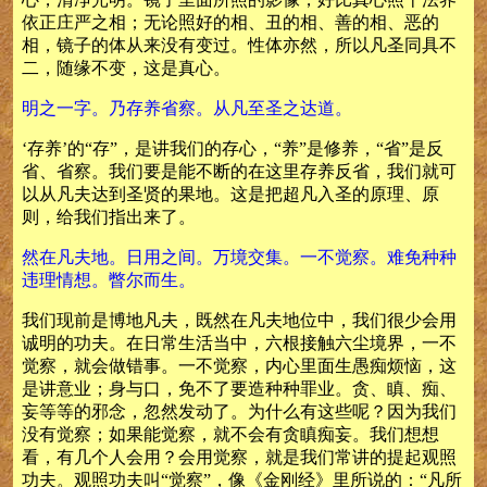
依正庄严之相；无论照好的相、丑的相、善的相、恶的
相，镜子的体从来没有变过。性体亦然，所以凡圣同具不
二，随缘不变，这是真心。
明之一字。乃存养省察。从凡至圣之达道。
‘存养’的“存”，是讲我们的存心，“养”是修养，“省”是反
省、省察。我们要是能不断的在这里存养反省，我们就可
以从凡夫达到圣贤的果地。这是把超凡入圣的原理、原
则，给我们指出来了。
然在凡夫地。日用之间。万境交集。一不觉察。难免种种
违理情想。瞥尔而生。
我们现前是博地凡夫，既然在凡夫地位中，我们很少会用
诚明的功夫。在日常生活当中，六根接触六尘境界，一不
觉察，就会做错事。一不觉察，内心里面生愚痴烦恼，这
是讲意业；身与口，免不了要造种种罪业。贪、瞋、痴、
妄等等的邪念，忽然发动了。为什么有这些呢？因为我们
没有觉察；如果能觉察，就不会有贪瞋痴妄。我们想想
看，有几个人会用？会用觉察，就是我们常讲的提起观照
功夫。观照功夫叫“觉察”，像《金刚经》里所说的：“凡所