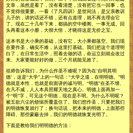
文章，虽然是看了，没有看清楚，没有把它当一回事，也
不觉得很重要。一看《了凡四训》是世间法，是父亲教训
儿子的，讲的话还不错，还有点道理，就不再去理会它
了。现在二十几年下来，都搞的空中楼阁、一事无成。回
头再看这本小册，大彻大悟，才晓得这是无价之宝。
这本书是大小乘的基础，没有它，大小乘都落空。我们现
在要作圣，确实不难，从这里打基础。我们把这个道理明
白了，在日常生活中，照着去做的话，命运立刻就会改过
来。大家要能好好的做，三个月就能见效了。
祖师告诉我们，为什么作圣不难呢？因为在‘自明其明
德’，这是“大学”上的一句话：“大学之道，在明明德。”明
德就是本性，也就是前面讲的诚与明。“明德”在圣不增、
在凡不减，人人本具照耀天地之真心。明德上面再加一
个“明”字，可见这个明德，现在是不明。为什么不明呢？
被五欲六尘的烦恼所覆盖住了。我们想作圣，只要把我们
的明德恢复就行了；换句话说，把本来的明德，上面那些
障碍、那些蒙蔽去掉，我们的明德就恢复光明了。
下面是教给我们明明德的方法：