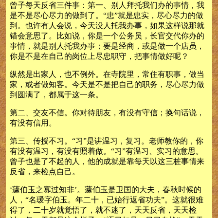
曾子每天反省三件事：第一、别人拜托我们办的事情，我
是不是尽心尽力的做到了。“忠”就是忠实，尽心尽力的做
到。也许有人会说，今天没人托我办事，如果这样说那就
错会意思了。比如说，你是一个公务员，长官交代你办的
事情，就是别人托我办事；要是经商，或是做一个店员，
你是不是在自己的岗位上尽忠职守，把事情做好呢？
纵然是出家人，也不例外。在寺院里，常住有职事，做当
家，或者做知客。今天是不是把自己的职务，尽心尽力做
到圆满了，都属于这一条。
第二、交友不信。你对待朋友，有没有守信；换句话说，
有没有信用。
第三、传授不习。“习”是讲温习，复习。老师教你的，你
有没有温习，有没有照着做。“习”有温习、实习的意思。
曾子也是了不起的人，他的成就是靠每天以这三桩事情来
反省，来检点自己。
‘蘧伯玉之寡过知非’。蘧伯玉是卫国的大夫，春秋时候的
人，“名瑗字伯玉。年二十，已始行返省功夫”。这就很难
得了，二十岁就觉悟了，就不迷了，天天反省，天天检