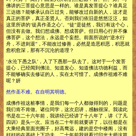
佛讲的三菩提心意思是一样的。谁是真发菩提心？谁具足
三达德？能够承认自己过失，能够改过自新的人，这才是
真正的菩萨，真正圣贤人。否则我们依旧是悠悠泛泛，如
这里所讲的‘徒具作圣之心’。“徒”是徒然，我们有这个心，
但没有去做。我们想成佛、想成菩萨。但日用心行并不像
佛菩萨，这个想法，永远是个妄想。前面所说的“逆水行
舟，不进则退”，不能改过修善，必然是造恶积恶，积恶就
愈积愈深，那有不沉沦的道理？
‘永沦下愚之队’，入了下愚那一队去了。这对于一个发菩
提心，已经闻到佛法、知道发心、知道佛法功德利益，而
不能够确实去修证的人，实在太可惜了。成佛作祖难不难
呢？妍
然作圣不难。在自明其明德。
成佛作祖这桩事情，是我们每一个人都做得到的，问题是
我们肯不肯做。诸位同学，这次启讲，感触很深。我读此
书是在二十六年前，我讲经已经讲了十八年了，讲《了凡
四训》是头一次。应当在二十年前就要讲了，以往都是在
大乘经典里面兜圈子，好高骛远，建的是空中楼阁，没有
好好的在基础上下功夫。二十年前我就看过印光大师这篇