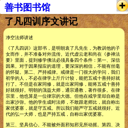
善书图书馆
了凡四训序文讲记
净空法师讲述
《了凡四训》这部书，是明朝袁了凡先生，为教训他的子
女而作，并不准备对外流传。近代虚云老和尚在《参禅法
要》里面，提到修学佛法必须具备四个条件：第一、深信
因果。对于因果报应的道理，要深深的相信，不能有丝毫
的怀疑。第二、严持戒律。戒律是一门很大的学问，我们
初学的人，不必在律学上斤斤计较，能把五戒十善持好就
行了。不但是在家同修，就是出家同修，能将五戒十善持
好就很好。明朝的蕅益大师，通宗通教，著作很多。在律
宗里，他也算是一位律宗的大德。但他在戒学里却自称是
出家沙弥。他的学生成时法师，不敢跟老师比，就自称出
家优婆塞，就是守五戒。所以我们能严守五戒就很好。近
代的弘一大师，也是严持五戒，自称出家优婆塞。
第三、坚具信心。不能被外面邪知邪见所动摇。第四、决