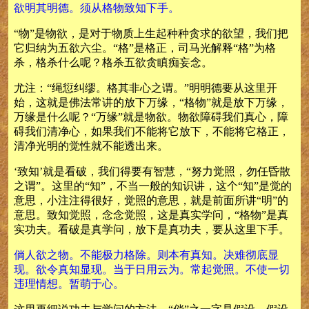
欲明其明德。须从格物致知下手。
“物”是物欲，是对于物质上生起种种贪求的欲望，我们把
它归纳为五欲六尘。“格”是格正，司马光解释“格”为格
杀，格杀什么呢？格杀五欲贪瞋痴妄念。
尤注：“绳愆纠缪。格其非心之谓。”明明德要从这里开
始，这就是佛法常讲的放下万缘，“格物”就是放下万缘，
万缘是什么呢？“万缘”就是物欲。物欲障碍我们真心，障
碍我们清净心，如果我们不能将它放下，不能将它格正，
清净光明的觉性就不能透出来。
‘致知’就是看破，我们得要有智慧，“努力觉照，勿任昏散
之谓”。这里的“知”，不当一般的知识讲，这个“知”是觉的
意思，小注注得很好，觉照的意思，就是前面所讲“明”的
意思。致知觉照，念念觉照，这是真实学问，“格物”是真
实功夫。看破是真学问，放下是真功夫，要从这里下手。
倘人欲之物。不能极力格除。则本有真知。决难彻底显
现。欲令真知显现。当于日用云为。常起觉照。不使一切
违理情想。暂萌于心。