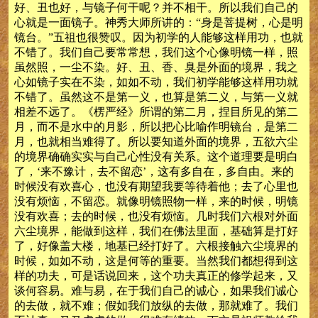
好、丑也好，与镜子何干呢？并不相干。所以我们自己的
心就是一面镜子。神秀大师所讲的：“身是菩提树，心是明
镜台。”五祖也很赞叹。因为初学的人能够这样用功，也就
不错了。我们自己要常常想，我们这个心像明镜一样，照
虽然照，一尘不染。好、丑、香、臭是外面的境界，我之
心如镜子实在不染，如如不动，我们初学能够这样用功就
不错了。虽然这不是第一义，也算是第二义，与第一义就
相差不远了。《楞严经》所谓的第二月，捏目所见的第二
月，而不是水中的月影，所以把心比喻作明镜台，是第二
月，也就相当难得了。所以要知道外面的境界，五欲六尘
的境界确确实实与自己心性没有关系。这个道理要是明白
了，‘来不豫计，去不留恋’，这有多自在，多自由。来的
时候没有欢喜心，也没有期望我要等待着他；去了心里也
没有烦恼，不留恋。就像明镜照物一样，来的时候，明镜
没有欢喜；去的时候，也没有烦恼。几时我们六根对外面
六尘境界，能做到这样，我们在佛法里面，基础算是打好
了，好像盖大楼，地基已经打好了。六根接触六尘境界的
时候，如如不动，这是何等的重要。当然我们都想得到这
样的功夫，可是话说回来，这个功夫真正的修学起来，又
谈何容易。难与易，在于我们自己的诚心，如果我们诚心
的去做，就不难；假如我们放纵的去做，那就难了。我们