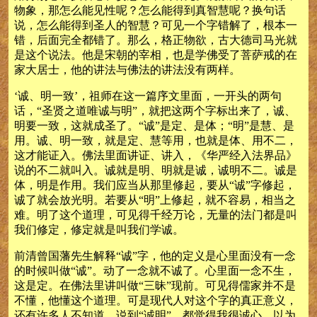
物象，那怎么能见性呢？怎么能得到真智慧呢？换句话
说，怎么能得到圣人的智慧？可见一个字错解了，根本一
错，后面完全都错了。那么，格正物欲，古大德司马光就
是这个说法。他是宋朝的宰相，也是学佛受了菩萨戒的在
家大居士，他的讲法与佛法的讲法没有两样。
‘诚、明一致’，祖师在这一篇序文里面，一开头的两句
话，“圣贤之道唯诚与明”，就把这两个字标出来了，诚、
明要一致，这就成圣了。“诚”是定、是体；“明”是慧、是
用。诚、明一致，就是定、慧等用，也就是体、用不二，
这才能证入。佛法里面讲证、讲入，《华严经入法界品》
说的不二就叫入。诚就是明、明就是诚，诚明不二。诚是
体，明是作用。我们应当从那里修起，要从“诚”字修起，
诚了就会放光明。若要从“明”上修起，就不容易，相当之
难。明了这个道理，可见得千经万论，无量的法门都是叫
我们修定，修定就是叫我们学诚。
前清曾国藩先生解释“诚”字，他的定义是心里面没有一念
的时候叫做“诚”。动了一念就不诚了。心里面一念不生，
这是定。在佛法里讲叫做“三昧”现前。可见得儒家并不是
不懂，他懂这个道理。可是现代人对这个字的真正意义，
还有许多人不知道。说到“诚明”，都觉得我很诚心，以为