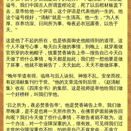
谥号。我们中国古人所谓盖棺论定，死了以后棺材板盖下
去，皇帝给他一个评语，这个评语是代表他的一生的。他
这个谥号很好，“清献”就是一生清高。他一生，“为人长
厚。存养功深。日间所为事。每夜必衣冠露香。以告于
天。”
这是他了不起的所在，也是铁面御史他能得到的道理。这
个人不做亏心事，每天白天做的事情，到晚上，就穿着做
官所穿的衣袍帽子，慎重焚香祷告上帝—报告自己今天白
天做了些什么事情，每天都是如此；我们想一想他要是做
了坏事，他就不敢祷告了，天天如此，天天不敢做坏事。
“晚年学道有得。临终与后人诀别。神致不乱。安坐而殁。
有赵清献集刊行于世。”他的文章流传到后世，《赵清献
集》收在《四库全书》的集部。这是祖师提举他给我们做
一个好榜样，叫我们学他。
‘日之所为，夜必焚香告帝’。他是焚香祷告上帝。我们做
早晚课，是不是也将一天所作所为，在佛菩萨面前祷告回
向呢？我们今天做了些什么事情，不敢告者就不敢为。这
一个办法，对一个业障深重的人，很有效。可见得我们过
去世的业障深重也不怕，怕的是自己不肯发奋，不肯立