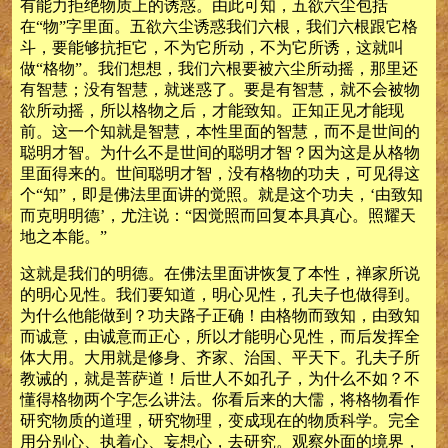
有能力拒绝物质上的诱惑。由此可知，五欲六尘包括
在“物”字里面。五欲六尘诱惑我们六根，我们六根跟它格
斗，要能够抗拒它，不为它所动，不为它所诱，这就叫
做“格物”。我们想想，我们六根要被六尘所动摇，那里还
有智慧；没有智慧，就迷惑了。要是有智慧，就不会被物
欲所动摇，所以格物之后，才能致知。正知正见才能现
前。这一个知就是智慧，本性里面的智慧，而不是世间的
聪明才智。为什么不是世间的聪明才智？因为这是从格物
里面得来的。世间聪明才智，没有格物的功夫，可见得这
个“知”，即是佛法里面讲的觉照。就是这个功夫，‘由致知
而克明明德’，尤注说：“因觉照而回复本具真心。照耀天
地之本能。”
这就是我们的明德。在佛法里面讲恢复了本性，禅家所说
的明心见性。我们要知道，明心见性，孔夫子也做得到。
为什么他能做到？功夫路子正确！由格物而致知，由致知
而诚意，由诚意而正心，所以才能明心见性，而后发挥全
体大用。大用就是修身、齐家、治国、平天下。孔夫子所
教诫的，就是菩萨道！后世人不如孔子，为什么不如？不
懂得格物两个字怎么讲法。你看后来的大儒，将格物看作
研究物质的道理，研究物理，变成现在的物质科学。完全
用分别心、执着心、妄想心，去研究。观察外面的境界，