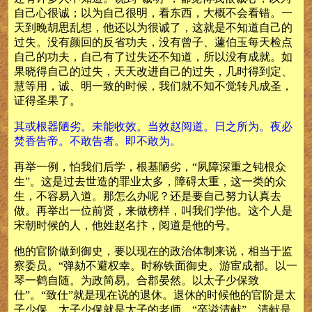
自己心很诚；以为自己很明，看东西，大概不会看错。一
天到晚胡思乱想，他还以为很诚了，这就是不知道自己的
过失。没有颜回的反省功夫，没有曾子、蘧伯玉每天检点
自己的功夫，自己有了过失还不知道，所以没有成就。如
果晓得自己的过失，天天改进自己的过失，几时得到定、
慧等用，诚、明一致的时候，我们就不知不觉转凡成圣，
证得圣果了。
其或根器陋劣。未能收效。当效赵阅道。日之所为。夜必
焚香告帝。不敢告者。即不敢为。
再举一例，怕我们后学，根基陋劣，“夙障深重之钝根众
生”。这是过去世造的罪业太多，障碍太重，这一类的众
生，不容易入道。那怎么办呢？还是要自己努力认真去
做。再举出一位前贤，来做榜样，叫我们学他。这个人是
宋朝时候的人，他姓赵名抃，阅道是他的号。
他的官阶做到御史，要以现在的政治体制来说，相当于监
察委员。“弹劾不避权幸。时称铁面御史。游宦成都。以一
琴一鹤自随。为政简易。合郡晏然。以太子少保致
仕”。“致仕”就是现在说的退休。退休的时候他的官阶是太
子少保，太子少保就是太子的老师。“卒谥清献”。清献是