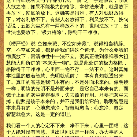
这里再细说功夫与学问的方法。“倘”之一字是假设，假设
人欲之物，如果不能极力的格除。拿佛法来讲，就是放下
再放下，彻底的放下。这确实是很难，有人对钱财放得
下，对名利放不下。有些人名放得下，利又放不下。换句
话说，五欲六尘总有一两样放不下的。世间法放下了，出
世法也要放下，‘极力格除’，除到干干净净。
《楞严经》说“空如来藏、不空如来藏”。说得相当精辟。
空、不空如来藏，都是给我们讲这个道理。为什么要我们
彻底放下，因清净性中一法不立。要真正做到像禅宗六祖
慧能大师所讲的“本来无一物”。就是此处讲的极力格除，
格除得干干净净，心里面一物不存，一法不立。这时真如
本性里的般若智慧、光明就现前了，本有真知就透出来
了。真正的智慧是我们本有的，不是外面求来的。像明镜
一样，明镜的光明不是外面来的，是它自己本来有的。而
镜子上面的灰尘盖得很厚，失去照的作用。只要把灰尘去
掉，能照是镜子本来的，并不是我们给它的。聪明智慧是
本来具有的，心地愈清净，智慧就愈高；心愈净、愈定，
智慧就愈大。这是一定的道理。
我们看一个人的心定不下来、净不下来，心里一团糟，这
个人绝对没有智慧。世出世间法是一样的，办大事的人，