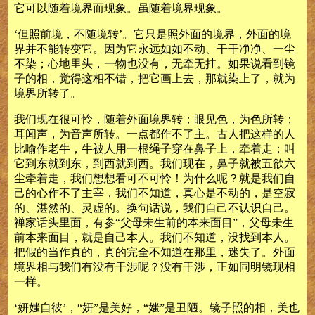
它可以随着境界而现象。虽随着境界现象。
‘但照前境，不随境转’。它只是照外面的境界，外面的境
界并不能转变它。因为它永远如如不动、干干净净、一尘
不染；心地里头，一物也没有，无牵无挂。如果说看到镜
子的相，觉得这相不错，把它画上去，那就染上了，就为
境界所转了。
我们现在很可怜，随着外面境界转；眼见色，为色所转；
耳闻声，为音声所转。一点都作不了主。古人把这样的人
比喻作老牛，牛被人用一根绳子穿在鼻子上，牵着走；叫
它到东就到东，到西就到西。我们现在，鼻子就被五欲六
尘牵着走，我们想想看可不可怜！为什么呢？就是我们自
己的心作不了主宰，我们不知道，真心是不动的，是空寂
的、湛然的、灵虚的。换句话说，我们自己不认识自己。
禅家话头里面，有参“父母未生前的本来面目”，父母未生
前本来面目，就是自己本人。我们不知道，没找到本人。
把假的当作真的，真的完全不知道在那里，迷失了。外面
境界相与我们有没有干涉呢？没有干涉，正如同明镜现相
一样。
‘妍媸自彼’，“妍”是美好，“媸”是丑陋。镜子照的相，美也