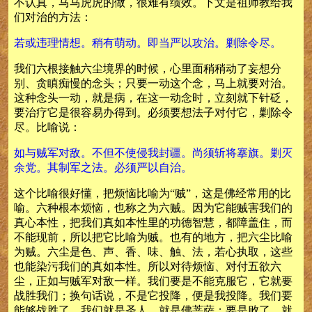
不认真，马马虎虎的做，很难有绩效。下文是祖师教给我
们对治的方法：
若或违理情想。稍有萌动。即当严以攻治。剿除令尽。
我们六根接触六尘境界的时候，心里面稍稍动了妄想分
别、贪瞋痴慢的念头；只要一动这个念，马上就要对治。
这种念头一动，就是病，在这一动念时，立刻就下针砭，
要治疗它是很容易办得到。必须要想法子对付它，剿除令
尽。比喻说：
如与贼军对敌。不但不使侵我封疆。尚须斩将搴旗。剿灭
余党。其制军之法。必须严以自治。
这个比喻很好懂，把烦恼比喻为“贼”，这是佛经常用的比
喻。六种根本烦恼，也称之为六贼。因为它能贼害我们的
真心本性，把我们真如本性里的功德智慧，都障盖住，而
不能现前，所以把它比喻为贼。也有的地方，把六尘比喻
为贼。六尘是色、声、香、味、触、法，若心执取，这些
也能染污我们的真如本性。所以对待烦恼、对付五欲六
尘，正如与贼军对敌一样。我们要是不能克服它，它就要
战胜我们；换句话说，不是它投降，便是我投降。我们要
能够战胜了，我们就是圣人，就是佛菩萨；要是败了，就