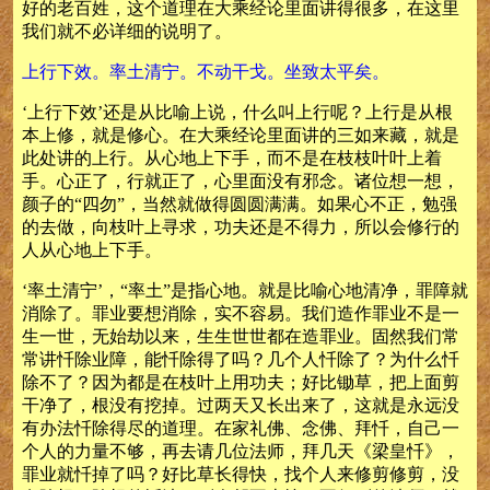
好的老百姓，这个道理在大乘经论里面讲得很多，在这里
我们就不必详细的说明了。
上行下效。率土清宁。不动干戈。坐致太平矣。
‘上行下效’还是从比喻上说，什么叫上行呢？上行是从根
本上修，就是修心。在大乘经论里面讲的三如来藏，就是
此处讲的上行。从心地上下手，而不是在枝枝叶叶上着
手。心正了，行就正了，心里面没有邪念。诸位想一想，
颜子的“四勿”，当然就做得圆圆满满。如果心不正，勉强
的去做，向枝叶上寻求，功夫还是不得力，所以会修行的
人从心地上下手。
‘率土清宁’，“率土”是指心地。就是比喻心地清净，罪障就
消除了。罪业要想消除，实不容易。我们造作罪业不是一
生一世，无始劫以来，生生世世都在造罪业。固然我们常
常讲忏除业障，能忏除得了吗？几个人忏除了？为什么忏
除不了？因为都是在枝叶上用功夫；好比锄草，把上面剪
干净了，根没有挖掉。过两天又长出来了，这就是永远没
有办法忏除得尽的道理。在家礼佛、念佛、拜忏，自己一
个人的力量不够，再去请几位法师，拜几天《梁皇忏》，
罪业就忏掉了吗？好比草长得快，找个人来修剪修剪，没