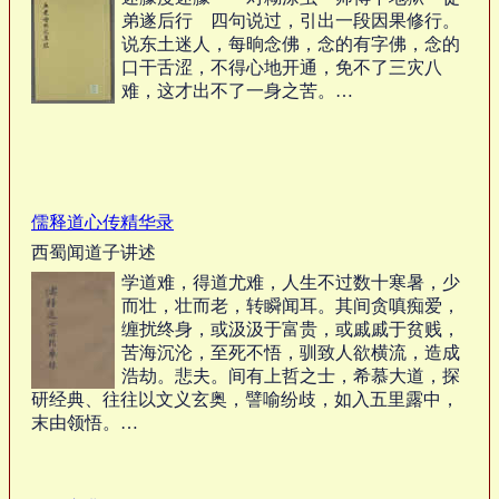
弟遂后行 四句说过，引出一段因果修行。
说东土迷人，每晌念佛，念的有字佛，念的
口干舌涩，不得心地开通，免不了三灾八
难，这才出不了一身之苦。…
儒释道心传精华录
西蜀闻道子讲述
学道难，得道尤难，人生不过数十寒暑，少
而壮，壮而老，转瞬闻耳。其间贪嗔痴爱，
缠扰终身，或汲汲于富贵，或戚戚于贫贱，
苦海沉沦，至死不悟，驯致人欲横流，造成
浩劫。悲夫。间有上哲之士，希慕大道，探
研经典、往往以文义玄奥，譬喻纷歧，如入五里露中，
末由领悟。…