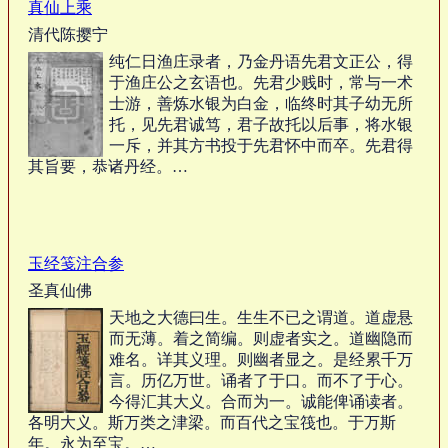
真仙上乘
清代陈撄宁
纯仁日渔庄录者，乃金丹语先君文正公，得
于渔庄公之玄语也。先君少贱时，常与一术
士游，善炼水银为白金，临终时其子幼无所
托，见先君诚笃，君子故托以后事，将水银
一斥，并其方书投于先君怀中而卒。先君得
其旨要，恭诸丹经。…
玉经笺注合参
圣真仙佛
天地之大德曰生。生生不已之谓道。道虚悬
而无薄。着之简编。则虚者实之。道幽隐而
难名。详其义理。则幽者显之。是经累千万
言。历亿万世。诵者了于口。而不了于心。
今得汇其大义。合而为一。诚能俾诵读者。
各明大义。斯万类之津梁。而百代之宝筏也。于万斯
年。永为至宝。…