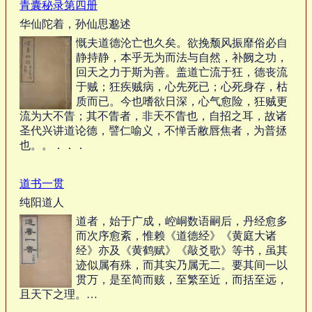
青囊秘录第四册
华仙陀着，孙仙思邈述
慨夫道德沦亡也久矣。欲挽颓风振靡俗必自
静持静，本乎无为而法与自然，补阙之功，
回天之力于斯为善。盖道亡流于狂，德丧流
于贼；狂疾贼病，心先死已；心死身存，枯
质而已。今也嗜欲日深，心气愈险，狂贼更
流为大不眚；其不眚者，非天不眚也，自招之耳，故诸
圣代兴讲道论德，譬仁喻义，不惮舌敝唇焦者，为普拯
也。。．．．
道书一贯
纯阳道人
道者，始于广成，崆峒数语嗣后，丹经愈多
而次序愈紊，惟赖《道德经》《黄庭大诸
经》亦及《黄鹤赋》《敲爻歌》等书，虽其
迹似属有殊，而其实乃属无二。要其间一以
贯万，是至简而赅，至繁至近，而括至远，
且天下之理。…