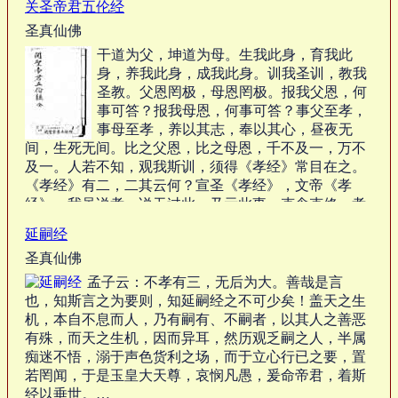
关圣帝君五伦经
圣真仙佛
干道为父，坤道为母。生我此身，育我此
身，养我此身，成我此身。训我圣训，教我
圣教。父恩罔极，母恩罔极。报我父恩，何
事可答？报我母恩，何事可答？事父至孝，
事母至孝，养以其志，奉以其心，昼夜无
间，生死无间。比之父恩，比之母恩，千不及一，万不
及一。人若不知，观我斯训，须得《孝经》常目在之。
《孝经》有二，二其云何？宣圣《孝经》，文帝《孝
经》。我虽说孝，说无过此，乃示此事，克念克修。孝
兮孝兮，天在孝中；孝兮孝兮，地在孝中。孝含天地，
延嗣经
何物其外？…
圣真仙佛
孟子云：不孝有三，无后为大。善哉是言
也，知斯言之为要则，知延嗣经之不可少矣！盖天之生
机，本自不息而人，乃有嗣有、不嗣者，以其人之善恶
有殊，而天之生机，因而异耳，然历观乏嗣之人，半属
痴迷不悟，溺于声色货利之场，而于立心行已之要，置
若罔闻，于是玉皇大天尊，哀悯凡愚，爰命帝君，着斯
经以垂世。…