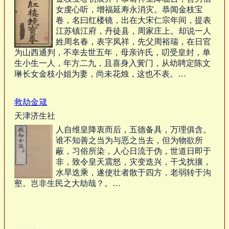
女虔心听，增福延寿永消灾。恭闻金枝宝
卷，名曰红楼镜，出在大宋仁宗年间，提表
江苏镇江府，丹徒县，周家庄上。却说一人
姓周名春，表字凤祥，先父周裕瑞，在日官
为山西通判，不幸去世五年，母亲许氏，叨受皇封，单
生小生一人，年方二九，且喜身入黉门，从幼聘定陈文
琳长女金枝小姐为妻，尚未花烛，这也不表。…
救劫金箴
天津济生社
人自维皇降衷而后，五德备具，万理俱含。
谁不知善之当为与恶之当去，但为物欲所
蔽，习俗所染，人心日流于伪，世道日即于
非，致令皇天震怒，灾变迭兴，干戈扰攘，
水旱迭乘，遂使壮者散于四方，老弱转于沟
壑。岂非生民之大劫哉？。…