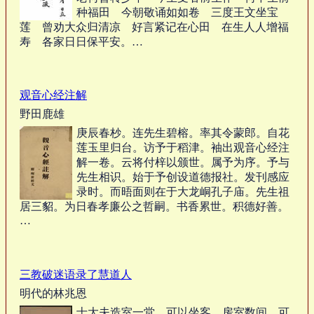
种福田 今朝敬诵如如卷 三度王文坐宝
莲 曾劝大众归清凉 好言紧记在心田 在生人人增福
寿 各家日日保平安。…
观音心经注解
野田鹿雄
庚辰春杪。连先生碧榕。率其令蒙郎。自花
莲玉里归台。访予于稻津。袖出观音心经注
解一卷。云将付梓以颁世。属予为序。予与
先生相识。始于予创设道德报社。发刊感应
录时。而晤面则在于大龙峒孔子庙。先生祖
居三貂。为日春孝廉公之哲嗣。书香累世。积德好善。
…
三教破迷语录了慧道人
明代的林兆恩
士大夫造室一堂，可以坐客，房室数间，可