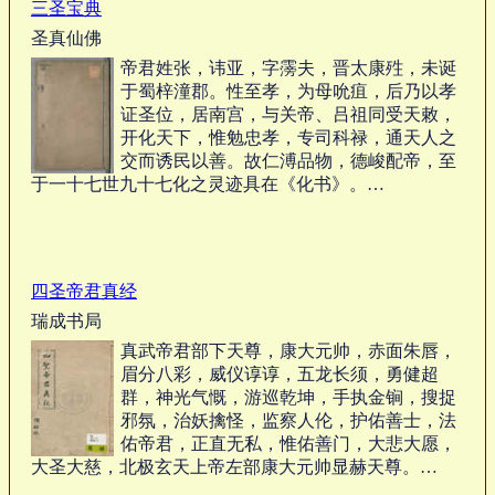
三圣宝典
圣真仙佛
帝君姓张，讳亚，字霶夫，晋太康殅，未诞
于蜀梓潼郡。性至孝，为母吮疽，后乃以孝
证圣位，居南宫，与关帝、吕祖同受天敕，
开化天下，惟勉忠孝，专司科禄，通天人之
交而诱民以善。故仁溥品物，德峻配帝，至
于一十七世九十七化之灵迹具在《化书》。…
四圣帝君真经
瑞成书局
真武帝君部下天尊，康大元帅，赤面朱唇，
眉分八彩，威仪谆谆，五龙长须，勇健超
群，神光气慨，游巡乾坤，手执金锏，搜捉
邪氛，治妖擒怪，监察人伦，护佑善士，法
佑帝君，正直无私，惟佑善门，大悲大愿，
大圣大慈，北极玄天上帝左部康大元帅显赫天尊。…