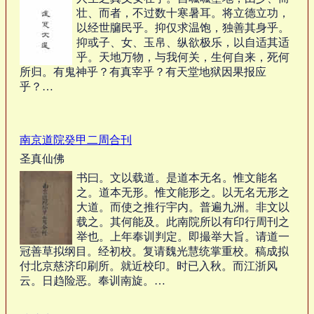
壮、而者，不过数十寒暑耳。将立德立功，
以经世牖民乎。抑仅求温饱，独善其身乎。
抑或子、女、玉帛、纵欲极乐，以自适其适
乎。天地万物，与我何关，生何自来，死何
所归。有鬼神乎？有真宰乎？有天堂地狱因果报应
乎？…
南京道院癸甲二周合刊
圣真仙佛
书曰。文以载道。是道本无名。惟文能名
之。道本无形。惟文能形之。以无名无形之
大道。而使之推行宇内。普遍九洲。非文以
载之。其何能及。此南院所以有印行周刊之
举也。上年奉训判定。即撮举大旨。请道一
冠善草拟纲目。经初校。复请魏光慧统掌重校。稿成拟
付北京慈济印刷所。就近校印。时已入秋。而江浙风
云。日趋险恶。奉训南旋。…