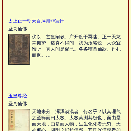
太上正一朝天百拜谢罪宝忏
圣真仙佛
伏以 玄皇阐教。广开度于冥迷。正一天龙
常拥护 诸真不得闻 我为汝略说 大众宜
谛听 真人闻是偈已。各各稽首踊跃。作礼
而退。…
玉皇尊经
圣真仙佛
天地未分，浑浑漠漠者，何名乎？以其理气
之至粹而曰太极。太极莫测其极也，而由是
而天地，由是而人物，生生化化者无穷。天
亦何心，阴阳之消长使然，其浑浑漠漠者如