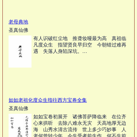
老母典地
圣真仙佛
有人识破红尘地 推聋妆哑最为高 真祖临
凡度众生 指望贤良早归空 今朝错过难再
遇 失落人身陷深坑。…
如如老祖化度众生指往西方宝卷全集
圣真仙佛
如如宝卷初展开 诸佛菩萨降临来 在位齐
心来拱听 去除八难永无灾 天高地厚无边
海 山秀水清古流传 世上多少巧妙事 人
老何曾转少年 今生受者前生作 何不生前