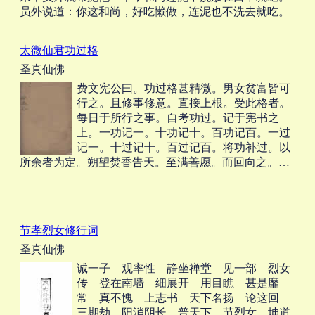
员外说道：你这和尚，好吃懒做，连泥也不洗去就吃。
…
太微仙君功过格
圣真仙佛
费文宪公曰。功过格甚精微。男女贫富皆可
行之。且修事修意。直接上根。受此格者。
每日于所行之事。自考功过。记于宪书之
上。一功记一。十功记十。百功记百。一过
记一。十过记十。百过记百。将功补过。以
所余者为定。朔望焚香告天。至满善愿。而回向之。…
节孝烈女修行词
圣真仙佛
诚一子 观率性 静坐禅堂 见一部 烈女
传 登在南墙 细展开 用目瞧 甚是靡
常 真不愧 上志书 天下名扬 论这回
三期劫 阳消阴长 普天下 节烈女 坤道