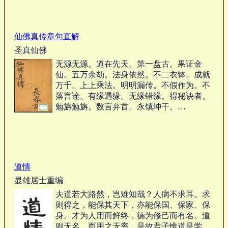
仙佛真传章句直解
圣真仙佛
无源无源。道在先天。第一盘古。果证金
仙。五万余劫。法身依然。不二衣钵。成就
万千。上上乘法。明明漏传。不假作为。不
落言诠。有缘遇缘。无缘错缘。得秘诀者。
勉旃勉旃。数言弁首。永镇坤干。…
道情
显雄居士重编
夫道若大路然，岂难知哉？人病不求耳。求
则得之，能保其天下，亦能保国、保家、保
身。才为人用而鲜终，德为修己而有名。道
则无名，而用之无穷。是故君子惟道是学，