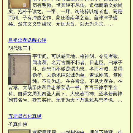
历有明微。惜其经不尽传。道德而后文始尚
矣。抱朴子读之。一字、一拜。询纯粹以精者也。嗣是
而到。子有冲虚之作、蒙庄着南华之篇。盖津津乎盛
矣。然其文义皆幽深、元远大旨。以无为为宗。…
吕祖忠孝诰醒心经
明代张三丰
宇宙间。可以感天地。格神明。令见者敬。
闻者慕。名万古而不朽者。日忠臣。曰孝子
耳。然忠而不诚是谓为忠。孝而不诚。是谓
伪孝。去伪求纯以诚为至。盖诚则笃。笃则
纯。不见为忠。在在皆忠。不见为孝在。在
皆孝。大哉孚佑帝君忠孝宝诰一书。言言玉律字字金
科。自舜文周孔四圣人而下。大忠若而神。至孝若而神
列其名号。赞其实行。无非为天下万世勉共忠孝也。…
五老母点化真经
圣真仙佛
迷朦度迷朦 一对糊涂虫 师傅下地狱 徒