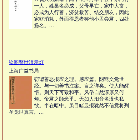
一人，姓巢名必成，父母早亡，家中大富，
必成为人行善，济贫救苦、结交朋友，因此
家财消耗，外面得恩者称他小孟尝君，四处
扬名。…
绘图警世暗示灯
上海广益书局
窃谓善恶报应之理。感应篇。阴骘文觉世
经。与一切善书注案。言之详矣。使人能醒
悟。则天下可致和平。风俗自然淳厚又何
烦。帝君之顾念乎。无如人汨音名没也私
欲。半在暗中。虽目睹显报犹然不信竟将列
圣觉世真言。…