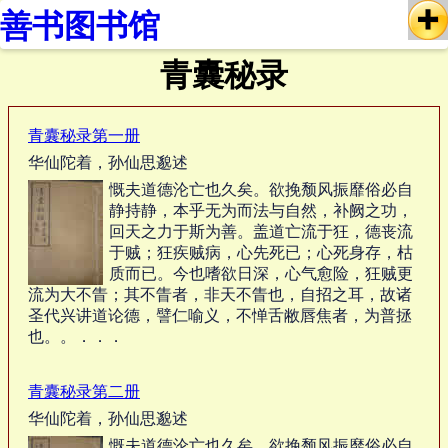
善书图书馆
青囊秘录
青囊秘录第一册
华仙陀着，孙仙思邈述
慨夫道德沦亡也久矣。欲挽颓风振靡俗必自
静持静，本乎无为而法与自然，补阙之功，
回天之力于斯为善。盖道亡流于狂，德丧流
于贼；狂疾贼病，心先死已；心死身存，枯
质而已。今也嗜欲日深，心气愈险，狂贼更
流为大不眚；其不眚者，非天不眚也，自招之耳，故诸
圣代兴讲道论德，譬仁喻义，不惮舌敝唇焦者，为普拯
也。。．．．
青囊秘录第二册
华仙陀着，孙仙思邈述
慨夫道德沦亡也久矣。欲挽颓风振靡俗必自