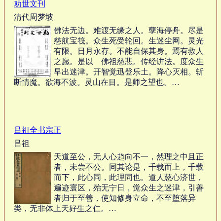
劝世文刊
清代周梦坡
佛法无边。难渡无缘之人。孽海停舟。尽是
慈航宝筏。众生死受轮回。生迷尘网。灵光
有限。日月永存。不能自保其身。焉有救人
之愿。是以 佛祖慈悲。传经讲法。度众生
早出迷津。开智觉迅登乐土。降心灭相。斩
断情魔。欲海不波。灵山在目。是师之望也。…
吕祖全书宗正
吕祖
天道至公，无人心趋向不一，然理之中且正
者，未尝不公。同其论是，千载而上，千载
而下，此心同，此理同也。道人慈心济世，
遍迹寰区，殆无宁日，觉众生之迷津，引善
者归于至善，使知修身立命，不至堕落异
类，无非体上天好生之仁。…