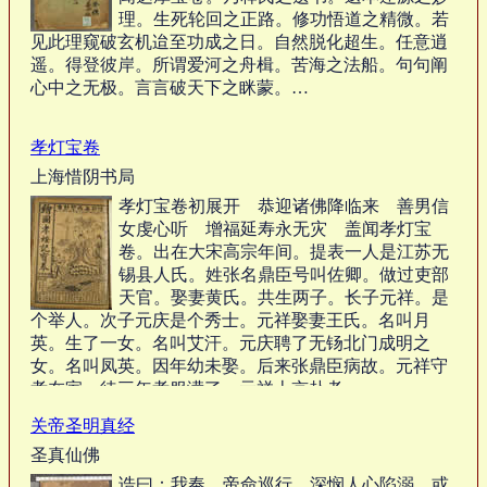
理。生死轮回之正路。修功悟道之精微。若
见此理窥破玄机迨至功成之日。自然脱化超生。任意逍
遥。得登彼岸。所谓爱河之舟楫。苦海之法船。句句阐
心中之无极。言言破天下之眯蒙。…
孝灯宝卷
上海惜阴书局
孝灯宝卷初展开 恭迎诸佛降临来 善男信
女虔心听 增福延寿永无灾 盖闻孝灯宝
卷。出在大宋高宗年间。提表一人是江苏无
锡县人氏。姓张名鼎臣号叫佐卿。做过吏部
天官。娶妻黄氏。共生两子。长子元祥。是
个举人。次子元庆是个秀士。元祥娶妻王氏。名叫月
英。生了一女。名叫艾汗。元庆聘了无钖北门成明之
女。名叫凤英。因年幼未娶。后来张鼎臣病故。元祥守
孝在家。待三年孝服满了。元祥上京赴考。…
关帝圣明真经
圣真仙佛
诰曰：我奉 帝命巡行，深悯人心陷溺，或