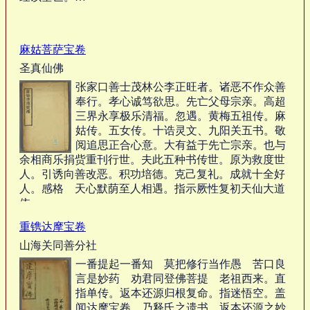
麻姑菩萨宝卷
圣真仙佛
张家口善士茂林公李正旺者。诸恶不作众善
奉行。孝心诚笃欲思。先亡父母宗亲。高超
三界永享极乐清福。忽遇。黄梅五祖传。麻
姑传。五女传。十诰灵文、九阳关五书。敬
阅追思正合心意。大有益于先亡宗亲。也与
余相商乐捐赀重刊行世。夫此五种书传世。原为救度世
人。引诱向善改恶。积功培德。克己复礼。成就十全好
人。感格 天心默荫至人相遇。指示厥性复初天仙大道
依。…
重镌达摩宝卷
山海关同善分社
一番提起一番知 莫把修行当作愚 苦口良
言是妙药 劝君同登佛菩提 老祖西来。直
指单传。返本还源归根复命。指迷悟空。盖
闻达摩宝卷。乃释氏之遗书。返本还源之妙