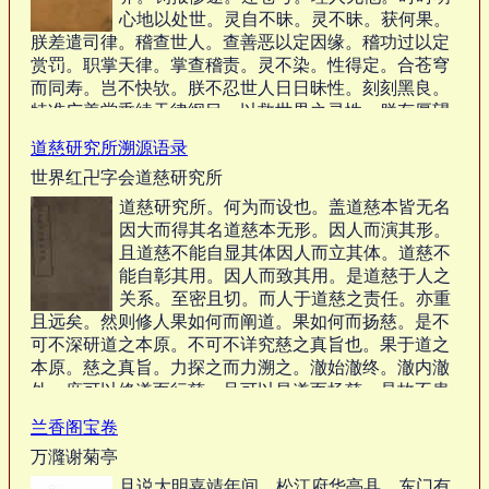
心地以处世。灵自不昧。灵不昧。获何果。
朕差遣司律。稽查世人。查善恶以定因缘。稽功过以定
赏罚。职掌天律。掌查稽责。灵不染。性得定。合苍穹
而同寿。岂不快欤。朕不忍世人日日昧性。刻刻黑良。
特准广善堂垂续天律纲目。以救世界之灵性。朕有厚望
焉。是为序。…
道慈研究所溯源语录
世界红卍字会道慈研究所
道慈研究所。何为而设也。盖道慈本皆无名
因大而得其名道慈本无形。因人而演其形。
且道慈不能自显其体因人而立其体。道慈不
能自彰其用。因人而致其用。是道慈于人之
关系。至密且切。而人于道慈之责任。亦重
且远矣。然则修人果如何而阐道。果如何而扬慈。是不
可不深研道之本原。不可不详究慈之真旨也。果于道之
本原。慈之真旨。力探之而力溯之。澈始澈终。澈内澈
外。庶可以修道而行慈。且可以昌道而扬慈。是故不患
道之不能昌。特患道之不能修。不患慈之不能扬。特患
兰香阁宝卷
慈之不能行也。然大道之隆替。又在乎布道人才之得
万漋谢菊亭
失。慈光之明昧。又视乎宏慈人才之多寡。故吾。…
且说大明嘉靖年间，松江府华亭县，东门有