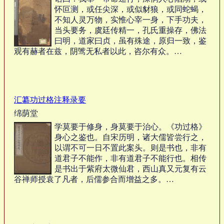
怀叵测，或任尖深，或似豺狼，或同蛇蝎，
不知人灵万物，实惟心宰一身，下手功夫，
当头要务，虞廷传精一，孔氏重操存，佛法
曰明，道家曰贞，虽有殊途，原归一致，鉴
观有赫者在兹，阴骘无私者以此，咨尔有众。…
汇纂功过格注释录要
绵荫堂
学莫要于修身，身莫要于治心。《功过格》
身心之鉴也。自宋历明，诸大儒皆尝行之，
以谓不可一日不置此案头。则是书也，非有
道君子不能作，非有道君子不能行也。相传
是书出于紫府太微仙君，西山真又元复有云
谷禅师授袁了凡者，后儒参合而增益之多。…