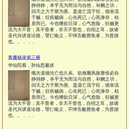
静持静，本乎无为而法与自然，补阙之功，
回天之力于斯为善。盖道亡流于狂，德丧流
于贼；狂疾贼病，心先死已；心死身存，枯
质而已。今也嗜欲日深，心气愈险，狂贼更
流为大不眚；其不眚者，非天不眚也，自招之耳，故诸
圣代兴讲道论德，譬仁喻义，不惮舌敝唇焦者，为普拯
也。。．．．
青囊秘录第三册
华仙陀着，孙仙思邈述
慨夫道德沦亡也久矣。欲挽颓风振靡俗必自
静持静，本乎无为而法与自然，补阙之功，
回天之力于斯为善。盖道亡流于狂，德丧流
于贼；狂疾贼病，心先死已；心死身存，枯
质而已。今也嗜欲日深，心气愈险，狂贼更
流为大不眚；其不眚者，非天不眚也，自招之耳，故诸
圣代兴讲道论德，譬仁喻义，不惮舌敝唇焦者，为普拯
也。。．．．