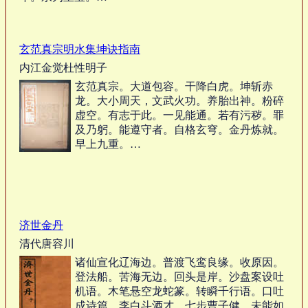
玄范真宗明水集坤诀指南
内江金觉杜性明子
玄范真宗。大道包容。干降白虎。坤斩赤
龙。大小周天，文武火功。养胎出神。粉碎
虚空。有志于此。一见能通。若有污秽。罪
及乃躬。能遵守者。自格玄穹。金丹炼就。
早上九重。…
济世金丹
清代唐容川
诸仙宣化辽海边。普渡飞鸾良缘。收原因。
登法船。苦海无边。回头是岸。沙盘案设吐
机语。木笔悬空龙蛇篆。转瞬千行语。口吐
成诗篇。李白斗酒才。七步曹子健。未能如