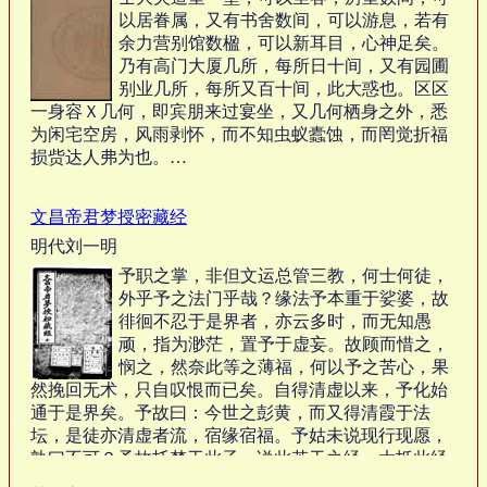
以居眷属，又有书舍数间，可以游息，若有
余力营别馆数楹，可以新耳目，心神足矣。
乃有高门大厦几所，每所日十间，又有园圃
别业几所，每所又百十间，此大惑也。区区
一身容Ｘ几何，即宾朋来过宴坐，又几何栖身之外，悉
为闲宅空房，风雨剥怀，而不知虫蚁蠹蚀，而罔觉折福
损赀达人弗为也。…
文昌帝君梦授密藏经
明代刘一明
予职之掌，非但文运总管三教，何士何徒，
外乎予之法门乎哉？缘法予本重于娑婆，故
徘徊不忍于是界者，亦云多时，而无知愚
顽，指为渺茫，置予于虚妄。故顾而惜之，
悯之，然奈此等之薄福，何以予之苦心，果
然挽回无术，只自叹恨而已矣。自得清虚以来，予化始
通于是界矣。予故曰：今世之彭黄，而又得清霞于法
坛，是徒亦清虚者流，宿缘宿福。予姑未说现行现愿，
孰曰不可？予故托梦于此子，说此若干之经，大抵此经
皆为我坛下八弟子而赐之，非但执一而教之。…