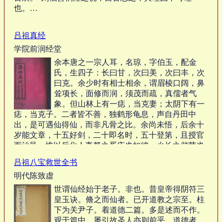
也。…
吕祖真经
学院前润经堂
余本唐之一宗人耳，名琼，字伯玉，配金
氏，生四子：长曰甘，次曰美，次曰丰，次
曰克。余少时有相士相余，谓眉棱口阔，鼻
耸项长，面修而润，须茂而疏，真儒者气
象。但山林上有一痣，当克妻；太阴下有一
痣，当克子。二者皆不善，独鹤形龟息，声自丹田中
出，是可遇仙得仙，而非凡骨之比。余尚未悟，后余十
岁能文章，十五好剑，二十即名时，五十登第，且授官
而治邑，惟以后化人妻孥之胥庆也如彼，少长之偕荣也
如彼。于是始疑相者之人为劣于相者也。不意唐有日月
吕祖八宝救世全书
当空之祸，凡我同宗岛。于是始信夫相者之言为善于相
明代陈致虚
者也。自是由唐而五代，而宋，而金，而元，而明，而
清。。…
世谓仙经始于老子。非也。昔皇帝得阴符三
皇玉诀。脩之而仙者。已开道教之宗至。柱
下为关尹子。着道德二篇。多是述而不作。
观于篇中。屡引故圣人亦则前乎。道德者。