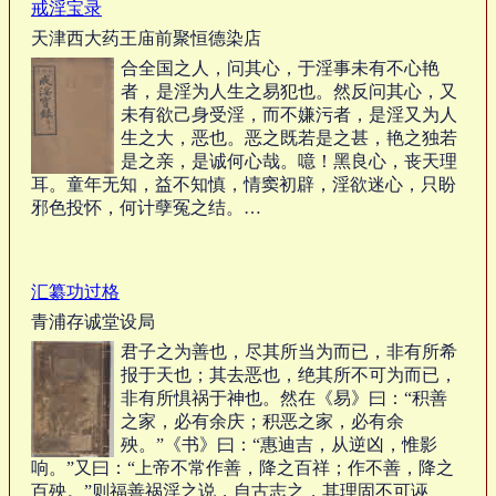
戒淫宝录
天津西大药王庙前聚恒德染店
合全国之人，问其心，于淫事未有不心艳
者，是淫为人生之易犯也。然反问其心，又
未有欲己身受淫，而不嫌污者，是淫又为人
生之大，恶也。恶之既若是之甚，艳之独若
是之亲，是诚何心哉。噫！黑良心，丧天理
耳。童年无知，益不知慎，情窦初辟，淫欲迷心，只盼
邪色投怀，何计孽冤之结。…
汇纂功过格
青浦存诚堂设局
君子之为善也，尽其所当为而已，非有所希
报于天也；其去恶也，绝其所不可为而已，
非有所惧祸于神也。然在《易》曰：“积善
之家，必有余庆；积恶之家，必有余
殃。”《书》曰：“惠迪吉，从逆凶，惟影
响。”又曰：“上帝不常作善，降之百祥；作不善，降之
百殃。”则福善祸淫之说，自古志之，其理固不可诬