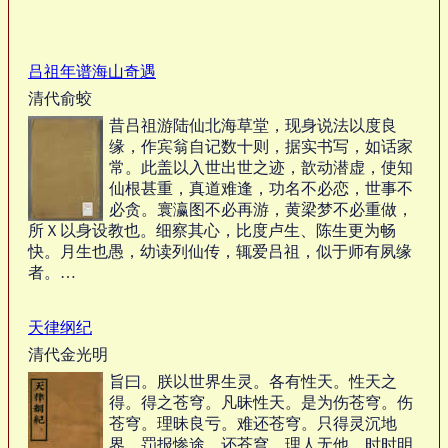
吕祖年谱海山奇遇
清代俞蛟
昔吕祖游陆仙北海草堂，现身说法以度良
缘，作宾翁自记数十则，据实书写，如话家
常。此盖以入世出世之迹，歆动潜虚，使知
仙根甚重，真道难逢，功名不必恋，世事不
必贪。寰瀛图不必再游，黄梁梦不必重做，
所Ｘ以身设教也。细察其心，比度卢生、陈生更为畅
快。月生也愚，幼读列仙传，辄爱吕祖，似于师有夙缘
者。…
天律纲纪
清代金光明
旨曰。朕以世界生灵。各有性天。性天之
得。得之苍穹。凡昧性天。是为伤苍穹。伤
苍穹。理昧良亏。难还苍穹。只得灵沉地
界。罚报惨途。还苍穹。理人无他。时时明