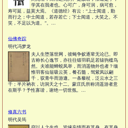
学其在我者也。心可广，身可润，病可愈，
寿可延，益莫大焉。《道德经》有云：“上士闻道，勤
而行之；中士闻道，若存若亡；下士闻道，大笑之。不
笑，不足以为道。”。…
仙佛奇踪
明代冯梦龙
夫人生堕落世网，彼蝇争蚁逐辈无论已。即
古称长心逸节，亦往往锻羽羁足若辕驹槛鸟
然。夫谁能蝉蜕凤举，而消遥物外也者？缅
惟羽客仙翁吸云英，餐石髓，驾紫凤以翩
千，驭青牛而游遨。一条藜杖，泛云水之三
千；半片衲衣，访洞天之十二。蒙庄氏所称消遥游者意
在斯乎？予性寡谐，谢绝一切世氛。…
修真六书
明代吴筠
窃以人之生也。皆缘妄情而有其身。有其身