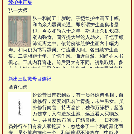
续护生画集
弘一大师
弘一和尚五十岁时。子恺绘护生画五十幅。
和尚亲为题词流通。即所谓护生画集者是
也。今岁和尚六十之年。斯世正杀机炽盛。
弱肉强食。阎浮提大半沦入劫火。子恺于颠
沛流离之中。依前例续绘护生画六十幅为
寿。和尚仍为书写题词。使流通人间。名曰续护生画
集。二集相距十年。子恺作风。渐近自然。和尚亦人书
俱老。至其内容旨趣。前后更大有不同。初集取境。多
有令人触目惊心不忍卒睹者。续集则一扫凄惨罪过之场
面。所表现者。皆万物自得之趣与彼我之感应同情。…
新出三世救母目连记
圣真仙佛
说说昔日南都到西，有一员外姓傅名相，自
幼修行，爱妻刘氏名叶青提，未生男女。员
外修行向善，持斋念佛，独作万缘桥，起造
万佛堂，又有造放生池，远近看人买物放
生，并且斋僧布施，广结良缘。一日死事，
员外行在门有看人家挖萝卜，忽然来了一个和尚募化而
来，员外就布施他一个，和尚连泥不洗放在口中就吃。