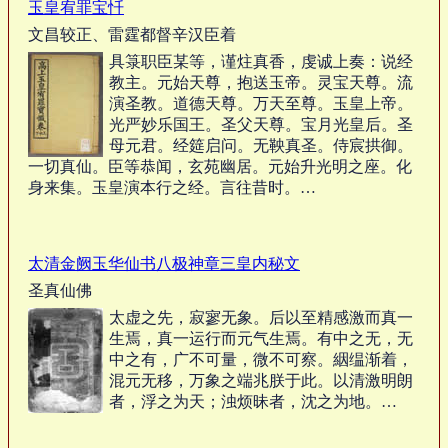
玉皇宥罪宝忏
文昌较正、雷霆都督辛汉臣着
具箓职臣某等，谨炷真香，虔诚上奏：说经
教主。元始天尊，抱送玉帝。灵宝天尊。流
演圣教。道德天尊。万天至尊。玉皇上帝。
光严妙乐国王。圣父天尊。宝月光皇后。圣
母元君。经筵启问。无鞅真圣。侍宸拱御。
一切真仙。臣等恭闻，玄苑幽居。元始升光明之座。化
身来集。玉皇演本行之经。言往昔时。…
太清金阙玉华仙书八极神章三皇内秘文
圣真仙佛
太虚之先，寂寥无象。后以至精感激而真一
生焉，真一运行而元气生焉。有中之无，无
中之有，广不可量，微不可察。絪缊渐着，
混元无移，万象之端兆朕于此。以清激明朗
者，浮之为天；浊烦昧者，沈之为地。…