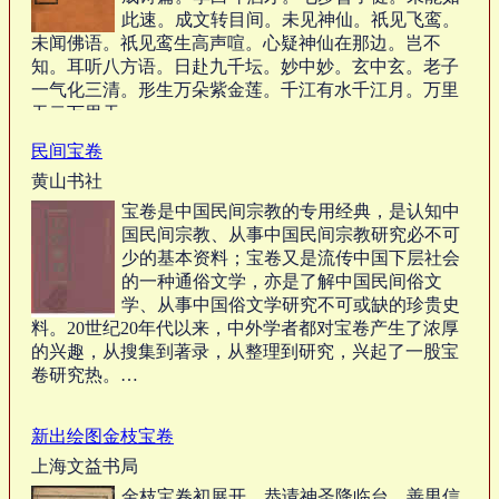
此速。成文转目间。未见神仙。祇见飞鸾。
未闻佛语。祇见鸾生高声喧。心疑神仙在那边。岂不
知。耳听八方语。日赴九千坛。妙中妙。玄中玄。老子
一气化三清。形生万朵紫金莲。千江有水千江月。万里
无云万里天。…
民间宝卷
黄山书社
宝卷是中国民间宗教的专用经典，是认知中
国民间宗教、从事中国民间宗教研究必不可
少的基本资料；宝卷又是流传中国下层社会
的一种通俗文学，亦是了解中国民间俗文
学、从事中国俗文学研究不可或缺的珍贵史
料。20世纪20年代以来，中外学者都对宝卷产生了浓厚
的兴趣，从搜集到著录，从整理到研究，兴起了一股宝
卷研究热。…
新出绘图金枝宝卷
上海文益书局
金枝宝卷初展开，恭请神圣降临台，善男信