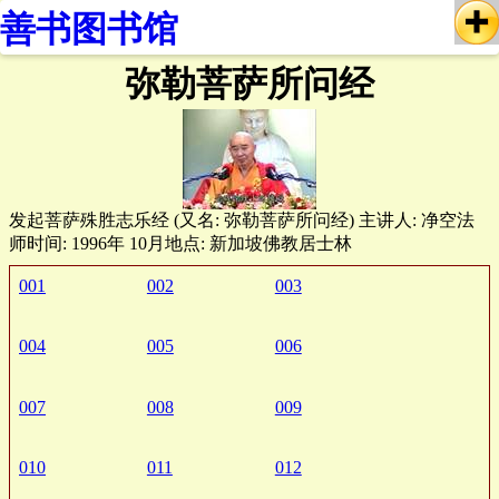
善书图书馆
弥勒菩萨所问经
发起菩萨殊胜志乐经 (又名: 弥勒菩萨所问经) 主讲人: 净空法
师时间: 1996年 10月地点: 新加坡佛教居士林
001
002
003
004
005
006
007
008
009
010
011
012