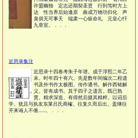
许盟幽独 定志还期契圣贤 行到笃时方上
达 性当养后始逢原 曲成万物功归化 声
臭俱无可事天 端肃一心皈命礼 元皇心忏
九章宣。．．．
近思录集注
近思录十四卷考朱子年谱。成于淳熙二年乙
未。时年四十有六。先是数年间编次二程遗
书及外书作太极图。传作通书。解作西铭解
义。皆有成书。其于四子之遗言。既已熟
贯。精求深造。有得然后掇其精粹。以诏后
学。犹且与执友东莱吕氏商榷。往复久而后出。盖继往
开来诲人不倦......。．．．