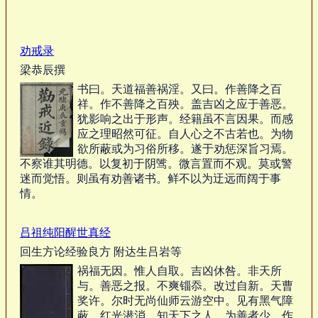
劝戒录
梁恭辰撰
书曰。天道福善祸淫。又曰。作善降之百
祥。作不善降之百殃。盖吉凶之应于善恶。
犹影响之出于形声。经籍虽不言因果。而感
应之理昭然可征。自人心之不古若也。为物
欲所蔽或为习俗所移。遂于劝惩深旨习焉。
不察谁其明德。以复初于阴骘。微言置而不观。莫或警
迷而觉悟。则虽有劝善诸书。鲜不以为迂远而阔于事
情。
吕祖纯阳醒世真经
回生方论经验良方 附达生吕岩等
祸福无因。惟人自取。吉凶休咎。非天所
与。善恶之报。不爽锱忝。改过自新。天曹
奖许。尔时无尚仙师云游空中。见有黑气障
蔽。红光潜消。知天下之人。为善者少。作