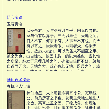
照心宝鉴
卫济真诠
武圣帝君。人与圣有以异乎。曰无以异也。
圣与仙有以异乎。曰无以异也。天地之间。
何人不有。何事不有。人事至不齐也。而天
有以齐之。蚩蚩者氓。熙熙者众。各秉天
性。故愚夫愚妇。可以为圣人不能至之事。
彼之为也。出自性也。彼固未悬一的以为准也。当其性
之所至。纯发于天理几希之间。确然自信而不疑。悠然
自得而无虑。天地之大。或存身若无地。咫尺之间。或
挥刃而有余。此事也。即性也。性也者。心也。… …
神仙通鉴摘录
春帆老人汇辑
神仙通鉴。太上道祖命辑五徐公。宛璞程
公。前后所著之书也。发明生天地生地生人
之旨。高真上圣之因。开物成务。出理洎
上。古以迄元。明仙佛圣贤显化。辅世山岳