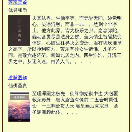
莲宗寳鉴
优昙和尚
夫真法界。生佛平等。而无异无同。妙觉明
心。染净混融。而非一非二。然则尘尘净
土。他方此界。皆为极乐之邦。念念弥陀。
蠢动含灵尽是法身之佛。盖为情生智隔想变
体殊。心随生往异灭之变迁。境有坑坎堆阜
之高下。所以净利秽方。苦乐有异众生诸佛。凡圣不
同。是致六趣茫茫。匍匐九居之内。四生浩浩。升沉三
界之中。从迷入迷。由苦入苦。。．．．
道脉图解
仙佛圣真
至理浑圆太极先 彻终彻始彻中边 大包覆
载无形外 细入鸢鱼有像前 二五合时周性
命 一三判处贯人天 羲皇画后真宗显 圣
圣渊渊赖此传。．．．