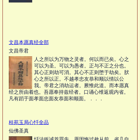
文昌本愿真经全部
文昌帝君
人之所以为万物之灵者。何以而已矣。心之
可以为圣。可以为愚者。正与不正之分也。
其心正则劫可消。其心不正则堕于劫矣。肰
心之所以正。不越孝忠友恭和顺以情以公
我。帝君之消劫运者。厥惟此道。而本愿真
经之所由着也。吾愿奉持兹经者。口诵心维返观内省。
凡有蹈于面孝面忠面友恭面和顺面。．．．
桂苑玉局心忏全品
仙佛圣真
忏法皈诚首罪先 愿因悔过赦从前 省几自