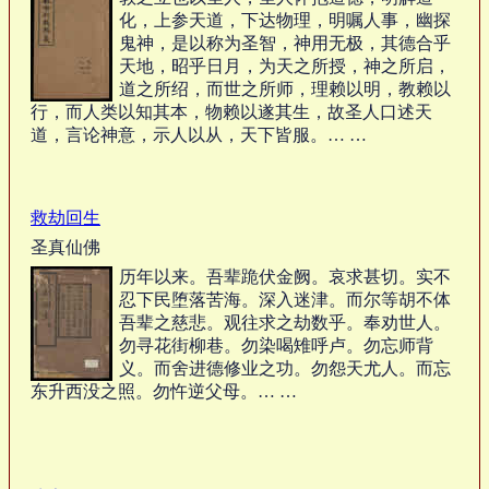
化，上参天道，下达物理，明嘱人事，幽探
鬼神，是以称为圣智，神用无极，其德合乎
天地，昭乎日月，为天之所授，神之所启，
道之所绍，而世之所师，理赖以明，教赖以
行，而人类以知其本，物赖以遂其生，故圣人口述天
道，言论神意，示人以从，天下皆服。… …
救劫回生
圣真仙佛
历年以来。吾辈跪伏金阙。哀求甚切。实不
忍下民堕落苦海。深入迷津。而尔等胡不体
吾辈之慈悲。观往求之劫数乎。奉劝世人。
勿寻花街柳巷。勿染喝雉呼卢。勿忘师背
义。而舍进德修业之功。勿怨天尤人。而忘
东升西没之照。勿忤逆父母。… …