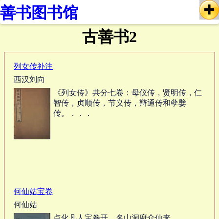
善书图书馆
古善书2
列女传补注
西汉刘向
《列女传》共分七卷：母仪传，贤明传，仁
智传，贞顺传，节义传，辩通传和孽嬖
传。．．．
何仙姑宝卷
何仙姑
点化凡人宝卷开 名山洞府众仙来