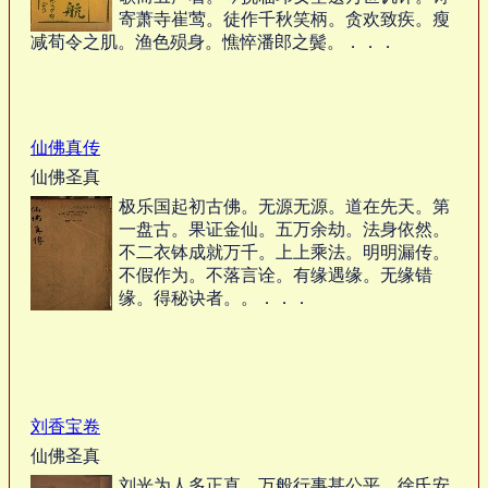
寄萧寺崔莺。徒作千秋笑柄。贪欢致疾。瘦
减荀令之肌。渔色殒身。憔悴潘郎之鬓。．．．
仙佛真传
仙佛圣真
极乐国起初古佛。无源无源。道在先天。第
一盘古。果证金仙。五万余劫。法身依然。
不二衣钵成就万千。上上乘法。明明漏传。
不假作为。不落言诠。有缘遇缘。无缘错
缘。得秘诀者。。．．．
刘香宝卷
仙佛圣真
刘光为人多正直 万般行事甚公平 徐氏安