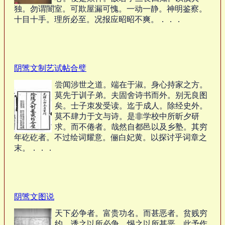
独。勿谓闇室。可欺屋漏可愧。一动一静。神明鉴察。
十目十手。理所必至。况报应昭昭不爽。．．．
阴骘文制艺试帖合璧
尝闻涉世之道。端在于淑。身心持家之方。
莫先于训子弟。夫固舍诗书而外。别无良图
矣。士子朿发受读。迄于成人。除经史外。
莫不肆力于文与诗。是非学校中所昕夕研
求。而不倦者。哉然自都邑以及乡塾。其穷
年矻矻者。不过绘词耀意。俪白妃黄。以探讨乎词章之
末。．．．
阴骘文图说
天下必争者。富贵功名。而甚恶者。贫贱穷
约。诱之以所必争。惕之以所甚恶。此予作