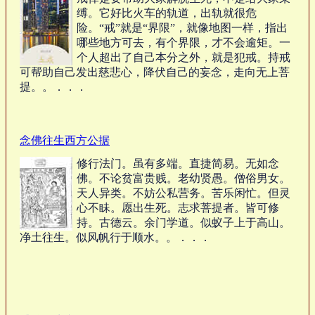
缚。它好比火车的轨道，出轨就很危
险。“戒”就是“界限”，就像地图一样，指出
哪些地方可去，有个界限，才不会逾矩。一
个人超出了自己本分之外，就是犯戒。持戒
可帮助自己发出慈悲心，降伏自己的妄念，走向无上菩
提。。．．．
念佛往生西方公据
修行法门。虽有多端。直捷简易。无如念
佛。不论贫富贵贱。老幼贤愚。僧俗男女。
天人异类。不妨公私营务。苦乐闲忙。但灵
心不眛。愿出生死。志求菩提者。皆可修
持。古德云。余门学道。似蚁子上于高山。
净土往生。似风帆行于顺水。。．．．