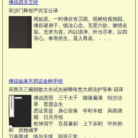
佛说四天王经
宋沙门释智严共宝云译
闻如是。一时佛在舍卫国。祇树给孤独园。
佛告诸弟子。慎汝心念。无受六欲。漱情去
垢。无求为首。内以清净。外当尽孝。以四
等心。奉养所生。晨入尊庙。．．．
佛说如来不思议金刚手经
宋西天三藏朝散大夫试光禄卿传梵大师法护等奉 诏译
佛说恩照 三千大千 随缘遍满 恒沙法
界 普渡众生
悉证菩提 身心安泰 年时丰稔 风雨调
顺 日月升恒
乾坤清宁 百昌蕃炽 上下乐利 中外协
和 庶物咸亨
万善圆成 情与无情 同登正觉。．．．