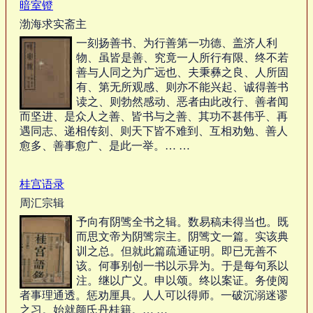
暗室镫
渤海求实斋主
一刻扬善书、为行善第一功德、盖济人利
物、虽皆是善、究竟一人所行有限、终不若
善与人同之为广远也、夫秉彝之良、人所固
有、第无所观感、则亦不能兴起、诚得善书
读之、则勃然感动、恶者由此改行、善者闻
而坚进、是众人之善、皆书与之善、其功不甚伟乎、再
遇同志、递相传刻、则天下皆不难到、互相劝勉、善人
愈多、善事愈广、是此一举。… …
桂宫语录
周汇宗辑
予向有阴骘全书之辑。数易稿未得当也。既
而思文帝为阴骘宗主。阴骘文一篇。实该典
训之总。但就此篇疏通证明。即已无善不
该。何事别创一书以示异为。于是每句系以
注。继以广义。申以颂。终以案证。务使阅
者事理通透。惩劝厘具。人人可以得师。一破沉溺迷谬
之习。始就颜氏丹桂籍。… …