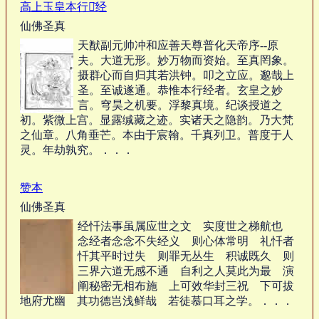
高上玉皇本行集̆经
仙佛圣真
天猷副元帅冲和应善天尊普化天帝序--原
夫。大道无形。妙万物而资始。至真罔象。
摄群心而自归其若洪钟。叩之立应。邈哉上
圣。至诚遂通。恭惟本行经者。玄皇之妙
言。穹昊之机要。浮黎真境。纪谈授道之
初。紫微上宫。显露缄藏之迹。实诸天之隐韵。乃大梵
之仙章。八角垂芒。本由于宸翰。千真列卫。普度于人
灵。年劫孰究。．．．
赞本
仙佛圣真
经忏法事虽属应世之文 实度世之梯航也
念经者念念不失经义 则心体常明 礼忏者
忏其平时过失 则罪无丛生 积诚既久 则
三界六道无感不通 自利之人莫此为最 演
阐秘密无相布施 上可效华封三祝 下可拔
地府尤幽 其功德岂浅鲜哉 若徒慕口耳之学。．．．