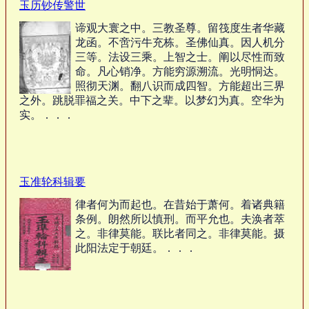
玉历钞传警世
谛观大寰之中。三教圣尊。留筏度生者华藏
龙函。不啻污牛充栋。圣佛仙真。因人机分
三等。法设三乘。上智之士。阐以尽性而致
命。凡心销净。方能穷源溯流。光明恫达。
照彻天渊。翻八识而成四智。方能超出三界
之外。跳脱罪福之关。中下之辈。以梦幻为真。空华为
实。．．．
玉准轮科辑要
律者何为而起也。在昔始于萧何。着诸典籍
条例。朗然所以慎刑。而平允也。夫涣者萃
之。非律莫能。联比者同之。非律莫能。摄
此阳法定于朝廷。．．．