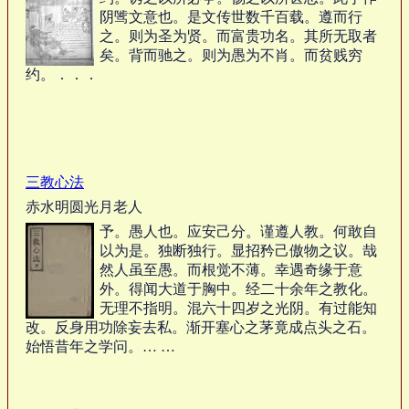
阴骘文意也。是文传世数千百载。遵而行
之。则为圣为贤。而富贵功名。其所无取者
矣。背而驰之。则为愚为不肖。而贫贱穷
约。．．．
三教心法
赤水明圆光月老人
予。愚人也。应安己分。谨遵人教。何敢自
以为是。独断独行。显招矜己傲物之议。哉
然人虽至愚。而根觉不薄。幸遇奇缘于意
外。得闻大道于胸中。经二十余年之教化。
无理不指明。混六十四岁之光阴。有过能知
改。反身用功除妄去私。渐开塞心之茅竟成点头之石。
始悟昔年之学问。… …