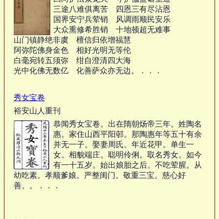
三途八难俱离苦 四恩三有尽沾恩
国界安宁兵荤销 风调雨顺民安乐
大众熏修希胜销 十地顿超无难事
山门镇静绝非虞 檀信归依增福慧
阿弥陀佛身金色 相好光明无等伦
白毫宛转五须弥 绀自澄清四大海
光中化佛无数亿 化善萨众亦无边。．．．
秀女宝卷
裕安山人重刊
恭闻秀女宝卷。出在隋朝炀帝三年。姓陶名
惠。家住山西平阳邨。那陶惠年等五十有余
并无一子。娶妻周氏。年近花甲。单生一
女。相貌端庄。聪明伶俐。取名秀女。如今
有一十五岁。始出娘胎之后。不吃荤腥。从
幼吃素。孝顺爹娘。严整闺门。敬重三宝。慈心好
善。。．．．