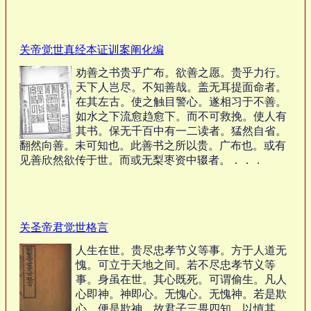
关帝觉世真经本证训案阐化编
劝善之书贵乎广布。欲善之愿。贵乎力行。
天下人岂尽。不知善哉。盖无耳提面命者。
在其左古。使之触目警心。遂相习于不善。
如水之下流愈趋愈下。而不可救挽。使人有
其书。保无千百中有一二读者。猛然自省。
翻然向善。未可知也。此善书之所以贵。广布也。或有
见善欣然欲传于世。而或无梨枣资中辍者。．．．
关圣帝君觉世格言
人生在世。贵尽忠孝节义等事。方于人道无
愧。可立于天地之间。若不尽忠孝节义等
事。身虽在世。其心既死。可谓偷生。凡人
心即神。神即心。无愧心。无愧神。若是欺
心。便是欺神。故君子三畏四知。以慎其