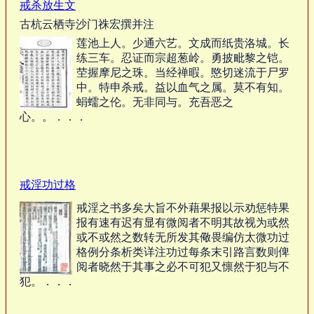
戒杀放生文
古杭云栖寺沙门祩宏撰并注
莲池上人。少通六艺。文成而纸贵洛城。长
练三车。忍证而宗超葱岭。勇披毗黎之铠。
茔握摩尼之珠。当经禅暇。愍切迷流于尸罗
中。特申杀戒。益以血气之属。莫不有知。
蜎蠕之伦。无非同与。充吾恶之
心。。．．．
戒淫功过格
戒淫之书多矣大旨不外藉果报以示劝惩特果
报有速有迟有显有微阅者不明其故视为或然
或不或然之数转无所发其儆畏编仿太微功过
格例分条析类详注功过每条末引路言数则俾
阅者晓然于其事之必不可犯又懔然于犯与不
犯。．．．