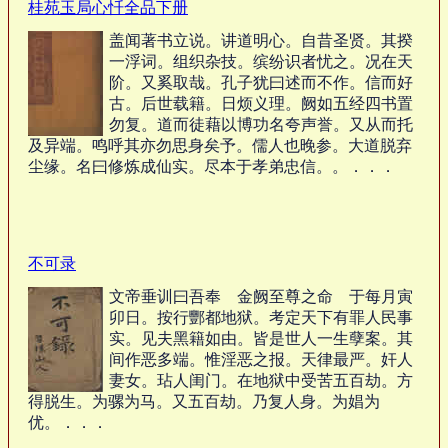
桂苑玉局心忏全品下册
盖闻著书立说。讲道明心。自昔圣贤。其揆
一浮词。组织杂技。缤纷识者忧之。况在天
阶。又奚取哉。孔子犹曰述而不作。信而好
古。后世载籍。日烦义理。阙如五经四书置
勿复。道而徒藉以博功名夸声誉。又从而托
及异端。鸣呼其亦勿思身矣予。儒人也晚参。大道脱弃
尘缘。名曰修炼成仙实。尽本于孝弟忠信。。．．．
不可录
文帝垂训曰吾奉 金阙至尊之命 于每月寅
卯日。按行酆都地狱。考定天下有罪人民事
实。见夫黑籍如由。皆是世人一生孽案。其
间作恶多端。惟淫恶之报。天律最严。奸人
妻女。玷人闺门。在地狱中受苦五百劫。方
得脱生。为骡为马。又五百劫。乃复人身。为娼为
优。．．．