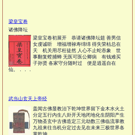
梁皇宝卷
诸佛降坛
梁皇宝卷初展开 恭请诸佛降坛筵 善男信
女虔诚听 增福增禄寿绵绵 得失荣枯总在
天 机关用尽枉徒然 人心不止蛇吞象 世
事翻复螳捕蝉 无医可医公卿病 有钱难买
子孙贤 各家守分随时过 便是逍遥自在
仙。．．．
武当山玄天上帝经
盖闻古佛显教治下乾坤世界留下金木水火土
分定五行内生八卦开天地闭地化生阴阳产生
万物圣玄中古佛造定三元劫数三佛临流掌教
九祖来往当机分定过去见在未来三极世界各
掌乾坤。．．．