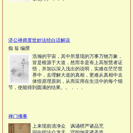
济公禅师度世妙法经白话解说
痴 翁 编撰
浩瀚的宇宙，其中所显现的万事万物万象，
皆是根源于大道，然而非是有上高智慧者证
悟，并加以深入浅出的说明，实难在茫茫世
界中，去理解大道的真相，更难从真相中去
体悟原理原则，从而应用在生活中的每个细
节，使能得到圆满的结果。。．．．
禅门佛事
上来现前清净众 讽诵楞严诸品咒
回向护法众龙天 守护伽蓝诸圣造