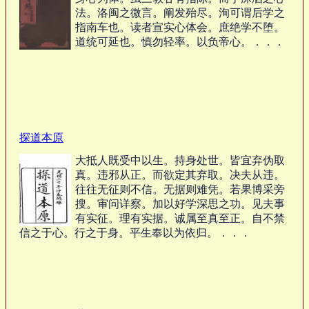
法。洛闽之微言。阐发殆尽。洵可谓后学之
指南车也。读者宣实心体会。庶绝学不堕。
道统可延也。慎勿轻率。以负帝心。．．．
探道本原
大抵人既受中以生。持身处世。皆宜弃伪取
真。违邪从正。而欲定其弃取。决夫从违。
往往无征则不信。无据则难凭。若果博采旁
搜。审问详察。加以好学深思之功。见夫事
有实征。理有实据。诚属至真至正。自不禁
信之于心。行之于身。平生奉以为依归。．．．