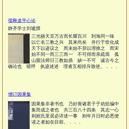
儒释道平心论
静齐学士刘谧撰
三光丽天亘万古而长耀百川 到海同一味
以亡名三教之兴 其来尚矣 并行于世化成
天下以迹议之 而未始不异以理推之 而宋
始不同一而三三而一 不可得而亲疏焉 孤
山圆法师日三教如鼎 缺一不可 诚古今之
确论也 嗟呼 执迹述述 理者互相排斥致使。．．．
增订因果集
因果集非著书也 乃好善诸君子于劝惩编中
集而成之者也 共三百八十四条 其志一心
则姓氏里居必详述一事 则年月日时必悉便
读之者如在目前。．．．