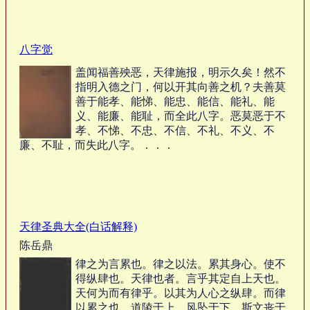
八字觉
盖闻福善殃恶，天律施报，明示久矣！然不
指明入德之门，何以开其向善之机？夫善莫
善于能孝、能悌、能忠、能信、能礼、能
义、能廉、能耻，而全此八字。恶莫恶于不
孝、不悌、不忠、不信、不礼、不义、不
廉、不耻，而失此八字。．．．
天律圣典大全(白话解释)
陈岳鼎
律之为言累也。律之以法。累其身心。使不
得纵肆也。天律也者。言乎其定自上天也。
天何为而有律乎。以其为人心之纵肆。而律
以累之也。道陵于上。风坠于下。斯文丧于