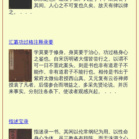
其间。人心之不可复也久矣。故天有律以律
之。．．．
汇纂功过格注释录要
学莫要于修身。身莫要于治心。功过格身心
之鉴也。自宋历明诸大儒皆尝行之。以谓不
可一日不置此案头。则是书也非有道君子不
能作。非有道君子不能行也。相传是书出于
紫府太微仙君授西山真。又元复有云谷禅师
授袁了凡者。后儒参合而增益之。多采先贤论说。并历
来事实。分别注各条下。使读者观感兴起。．．．
指述宝录
指迷录一书。其闲以伦常纲纪为用。以性命
身心为体。虽三教各有指陈。而于洙泗之心