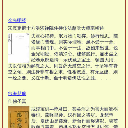
金光明经
宋真定府十方洪济禅院住持传法慈觉大师宗頣述
夫灵心绝待。泯万物而独存。妙行难思。随
诸缘而普现。则实际理地。虽不受于一毫。
而事相门中。不舍于一法。故如来出世。说
金光明经。依清净心。建解脱行。显出尘之
经卷永廓迷情。示伏藏之宝王。顿圆大用。
夫以信相为起教之人。则菩萨无滞空之行。于坚牢有赞
空之颂。则法身非有相之求。性相该通。有无互建。则
一经之要。义在于斯。至于明诸佛法性之源。．．．
欲海慈航
仙佛圣真
戒淫宝训---帝君曰。甚矣淫之为害大而流祸
毒也。燕啄皇孙。汉祚因之将尽。龙漦帝
后。夏廷由是窡衰。新台作而秽迹彰。墙茨
歌而丑声着。琴挑临邛女空遗万世讥评。诗