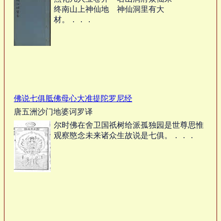
终南山上神仙地 神仙洞里有大
材。．．．
佛说七俱胝佛母心大准提陀罗尼经
唐五洲沙门地婆诃罗译
尔时佛在舍卫国祇树给派孤独园是世尊思惟
观察愍念未来诸众生故说是七俱。．．．