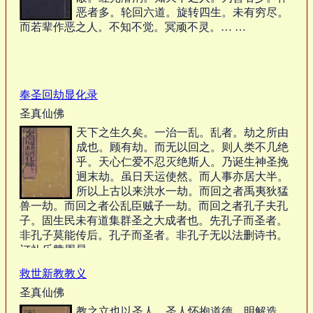
恶者多。轮回六道。旋转四生。未有穷尽。
而若辈作恶之人。不知不觉。冥顽不灵。… …
奉圣回劫显化录
圣真仙佛
天下之生久矣。一治一乱。乱者。劫之所由
成也。顾有劫。而无以回之。则人类不几绝
乎。天心仁爱不忍灭绝斯人。乃诞生神圣挽
迥末劫。虽日天运使然。而人事亦居大半。
所以上古以来洪水一劫。而回之者禹夷狄猛
兽一劫。而回之者公乱臣贼子一劫。而回之者孔子夫孔
子。固生民未有道集群圣之大成者也。先孔子而圣者。
非孔子莫能传后。孔子而圣者。非孔子无以法删诗书。
订礼乐赞周易。… …
救世新教教义
圣真仙佛
教之立也以圣人，圣人怀抱道德，明解造