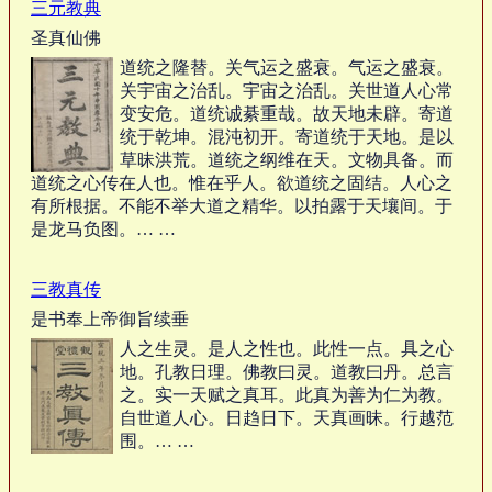
三元教典
圣真仙佛
道统之隆替。关气运之盛衰。气运之盛衰。
关宇宙之治乱。宇宙之治乱。关世道人心常
变安危。道统诚綦重哉。故天地未辟。寄道
统于乾坤。混沌初开。寄道统于天地。是以
草昧洪荒。道统之纲维在天。文物具备。而
道统之心传在人也。惟在乎人。欲道统之固结。人心之
有所根据。不能不举大道之精华。以拍露于天壤间。于
是龙马负图。… …
三教真传
是书奉上帝御旨续垂
人之生灵。是人之性也。此性一点。具之心
地。孔教日理。佛教曰灵。道教曰丹。总言
之。实一天赋之真耳。此真为善为仁为教。
自世道人心。日趋日下。天真画昧。行越范
围。… …