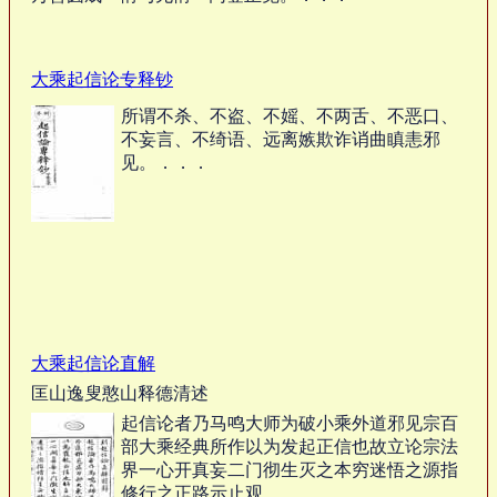
大乘起信论专释钞
所谓不杀、不盗、不媱、不两舌、不恶口、
不妄言、不绮语、远离嫉欺诈诮曲瞋恚邪
见。．．．
大乘起信论直解
匡山逸叟憨山释德清述
起信论者乃马鸣大师为破小乘外道邪见宗百
部大乘经典所作以为发起正信也故立论宗法
界一心开真妄二门彻生灭之本穷迷悟之源指
修行之正路示止观。．．．