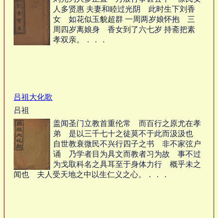
人多贤惠 夫妻和睦过光阴 此时生下刘香
女 如花似玉貌超群 一周两岁娘怀抱 三
周四岁离娘身 香女到了六七岁 持斋把素
孝双亲。．．．
吕祖大化歌
吕祖
盖闻圣门立教首重伦常 而百行之原尤在孝
弟 是以三千七十之徒莫不于此而汲汲也
自世教衰微民不兴行四子之书 非不家弦户
诵 乃学者目为具文而教者习为故 事不过
为戈取科名之具耳至于身体力行 概乎未之
闻也 夫人受天地之中以生仁义之心。．．．